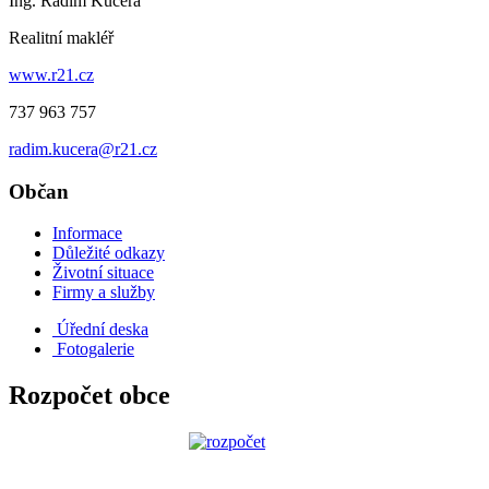
Ing. Radim Kučera
Realitní makléř
www.r21.cz
737 963 757
radim.kucera@r21.cz
Občan
Informace
Důležité odkazy
Životní situace
Firmy a služby
Úřední deska
Fotogalerie
Rozpočet obce