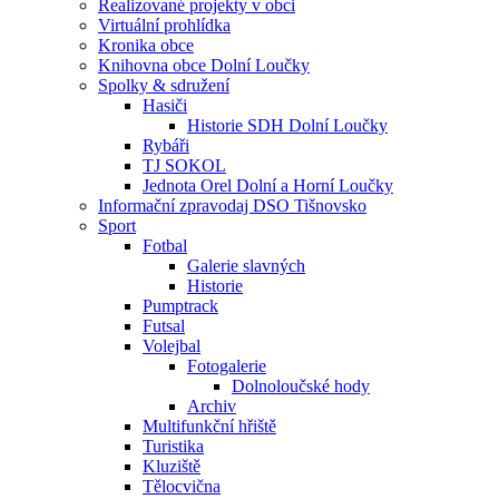
Realizované projekty v obci
Virtuální prohlídka
Kronika obce
Knihovna obce Dolní Loučky
Spolky & sdružení
Hasiči
Historie SDH Dolní Loučky
Rybáři
TJ SOKOL
Jednota Orel Dolní a Horní Loučky
Informační zpravodaj DSO Tišnovsko
Sport
Fotbal
Galerie slavných
Historie
Pumptrack
Futsal
Volejbal
Fotogalerie
Dolnoloučské hody
Archiv
Multifunkční hřiště
Turistika
Kluziště
Tělocvična