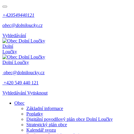
+420549440121
obec@dolniloucky.cz
Vyhledávání
Dolní
Loučky
Dolní Loučky
obec@dolniloucky.cz
+420 549 440 121
Vyhledávání
Vytisknout
Obec
Základní informace
Poplatky
Digitální povodňový plán obce Dolní Loučky
Strategický plán obce
Kalendář svozu