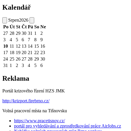
Kalendář
Srpen
2026
Po
Út
St
Čt
Pá
So
Ne
27
28
29
30
31
1
2
3
4
5
6
7
8
9
10
11
12
13
14
15
16
17
18
19
20
21
22
23
24
25
26
27
28
29
30
31
1
2
3
4
5
6
Reklama
Portál krizového řízení HZS JMK
http://krizport.firebrno.cz/
Volná pracovní místa na Tišnovsku
https://www.pracetisnov.cz/
portál pro vyhledávání a zprostředkování práce AirJobs.cz