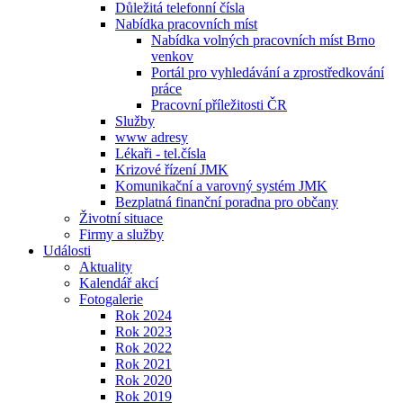
Důležitá telefonní čísla
Nabídka pracovních míst
Nabídka volných pracovních míst Brno
venkov
Portál pro vyhledávání a zprostředkování
práce
Pracovní příležitosti ČR
Služby
www adresy
Lékaři - tel.čísla
Krizové řízení JMK
Komunikační a varovný systém JMK
Bezplatná finanční poradna pro občany
Životní situace
Firmy a služby
Události
Aktuality
Kalendář akcí
Fotogalerie
Rok 2024
Rok 2023
Rok 2022
Rok 2021
Rok 2020
Rok 2019