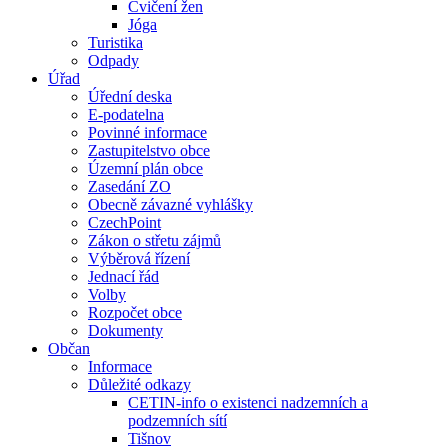
Cvičení žen
Jóga
Turistika
Odpady
Úřad
Úřední deska
E-podatelna
Povinné informace
Zastupitelstvo obce
Územní plán obce
Zasedání ZO
Obecně závazné vyhlášky
CzechPoint
Zákon o střetu zájmů
Výběrová řízení
Jednací řád
Volby
Rozpočet obce
Dokumenty
Občan
Informace
Důležité odkazy
CETIN-info o existenci nadzemních a
podzemních sítí
Tišnov