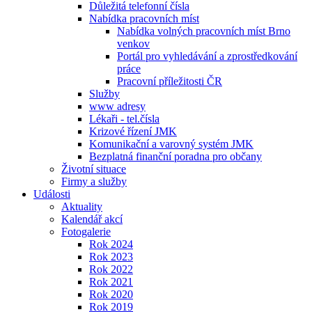
Důležitá telefonní čísla
Nabídka pracovních míst
Nabídka volných pracovních míst Brno
venkov
Portál pro vyhledávání a zprostředkování
práce
Pracovní příležitosti ČR
Služby
www adresy
Lékaři - tel.čísla
Krizové řízení JMK
Komunikační a varovný systém JMK
Bezplatná finanční poradna pro občany
Životní situace
Firmy a služby
Události
Aktuality
Kalendář akcí
Fotogalerie
Rok 2024
Rok 2023
Rok 2022
Rok 2021
Rok 2020
Rok 2019