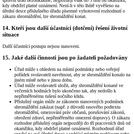
správní úřad bezodkladně, nejpozději však do 3 dnů od okamžku,
kdy obdržel platné oznámení. Není-li v této lhůtě vyvěšeno na
úřední desce příslušného úřadu písemné vyhotovení rozhodnutí o
zákazu shromáždění, lze shromáždění konat.
14. Kteří jsou další účastníci (dotčení) řešení životní
situace
Další účastníci postupu nejsou stanoveni.
15. Jaké další činnosti jsou po žadateli požadovány
Úřad může s ohledem na místní podmínky nebo veřejný
pořádek svolavateli navrhnout, aby se shromáždění konalo na
jiném místě nebo v jinou dobu.
Úřad může svolavateli uložit, aby shromáždění konané ve
večerních hodinách bylo ukončeno tak, aby nedošlo k
nepřiměřenému rušení nočního klidu.
Příslušný orgán může ze zákonem stanovených podmínek
shromáždění zakázat (např. z důvodů rasového podtextu
shromáždění, omezování práv občanů, porušování zákonů,
ohrožení zdraví, nepřiměřeného omezení dopravy). O zákazu
rozhodne příslušný orgán nejpozději do tří pracovních dnů od
okamžiku, kdy obdržel platné oznámení. Rozhodnutí úřad
vyvěsí na své úřední desce a vyhlásí místním rozhlasem nebo