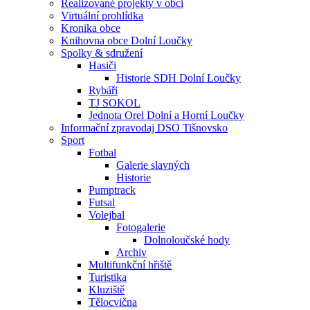
Realizované projekty v obci
Virtuální prohlídka
Kronika obce
Knihovna obce Dolní Loučky
Spolky & sdružení
Hasiči
Historie SDH Dolní Loučky
Rybáři
TJ SOKOL
Jednota Orel Dolní a Horní Loučky
Informační zpravodaj DSO Tišnovsko
Sport
Fotbal
Galerie slavných
Historie
Pumptrack
Futsal
Volejbal
Fotogalerie
Dolnoloučské hody
Archiv
Multifunkční hřiště
Turistika
Kluziště
Tělocvična