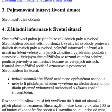
Základní znění
Rozšířené znění
Úplné znění
3. Pojmenování (název) životní situace
Shromažďování občanů
4. Základní informace k životní situaci
Shromažďovací právo je jedním ze základních práv a svobod.
Shromáždění občanů většinou slouží k využívání svobody projevu a
dalších ústavních práv a svobod, výměně informací a názorů a k
účasti na řešení veřejných a jiných záležitostí vyjádřením postojů a
stanovisek. Veřejným shromážděním se rozumí zejména schůze,
pouliční průvody a manifestace konané na veřejných místech.
Konání shromáždění podléhá oznamovací povinnosti.
Shromáždění lze konat:
bylo-li shromáždění řádně oznámeno oprávněnou osobou a
nebylo-li příslušným úřadem vyvěšeno na úřední desce tohoto
úřadu písemné vyhotovení rozhodnutí o zákazu konání
shromáždění.
Rozhodnutí o zákazu musí být vyvěšeno do 3 dnů od okamžiku
přijetí platného oznámení. Shromáždění nelze konat v okruhu 100 m
od budov zákonodárného sboru a Ústavního soudu, nebo od míst,