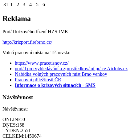
31
1
2
3
4
5
6
Reklama
Portál krizového řízení HZS JMK
http://krizport.firebrno.cz/
Volná pracovní místa na Tišnovsku
https://www.pracetisnov.cz/
portál pro vyhledávání a zprostředkování práce AirJobs.cz
Nabídka volných pracovních míst Brno venkov
Pracovní příležitosti ČR
Informace o krizových situacích - SMS
Návštěvnost
Návštěvnost:
ONLINE:
0
DNES:
158
TÝDEN:
2551
CELKEM:
1450674