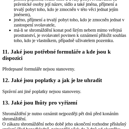
právnické osoby její název, sídlo a také jména, příjmení a
trvalý pobyt toho, kdo je zmocněn v této věci jednat jejím
jménem),
jméno, příjmení a trvalý pobyt toho, kdo je zmocněn jednat v
zastoupení svolavatele,
má-li se shromáždění konat pod širým nebem mimo veřejná
prostranství, je svolavatel povinen k oznámení přiložit souhlas
toho, kdo je vlastníkem, případně uživatelem pozemku.
11. Jaké jsou potřebné formuláře a kde jsou k
dispozici
Předepsané formuláře nejsou stanoveny.
12. Jaké jsou poplatky a jak je lze uhradit
Správní ani jiné poplatky nejsou stanoveny.
13. Jaké jsou lhůty pro vyřízení
Shromáždění je nutno oznámit nejpozději pět dnů před konáním
shromáždění.
O zákazu shromáždění nebo době jeho ukončení rozhodne příslušný