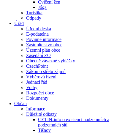
Cvičení žen
Jóga
Turistika
Odpady
Úřad
Úřední deska
E-podatelna
Povinné informace
Zastupitelstvo obce
Územní plán obce
Zasedání ZO
Obecně závazné vyhlášky
CzechPoint
Zákon o střetu zájmů
Výběrová řízení
Jednací řád
Volby
Rozpočet obce
Dokumenty
Občan
Informace
Důležité odkazy
CETIN-info o existenci nadzemních a
podzemních sítí
Tišnov