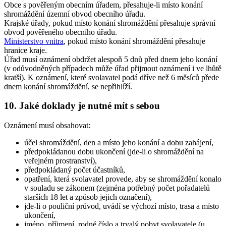
Obce s pověřeným obecním úřadem, přesahuje-li místo konání
shromáždění územní obvod obecního úřadu.
Krajské úřady, pokud místo konání shromáždění přesahuje správní
obvod pověřeného obecního úřadu.
Ministerstvo vnitra
, pokud místo konání shromáždění přesahuje
hranice kraje.
Úřad musí oznámení obdržet alespoň 5 dnů před dnem jeho konání
(v odůvodněných případech může úřad přijmout oznámení i ve lhůtě
kratší). K oznámení, které svolavatel podá dříve než 6 měsíců přede
dnem konání shromáždění, se nepřihlíží.
10. Jaké doklady je nutné mít s sebou
Oznámení musí obsahovat:
účel shromáždění, den a místo jeho konání a dobu zahájení,
předpokládanou dobu ukončení (jde-li o shromáždění na
veřejném prostranství),
předpokládaný počet účastníků,
opatření, která svolavatel provede, aby se shromáždění konalo
v souladu se zákonem (zejména potřebný počet pořadatelů
starších 18 let a způsob jejich označení),
jde-li o pouliční průvod, uvádí se výchozí místo, trasa a místo
ukončení,
jméno, příjmení, rodné číslo a trvalý pobyt svolavatele (u