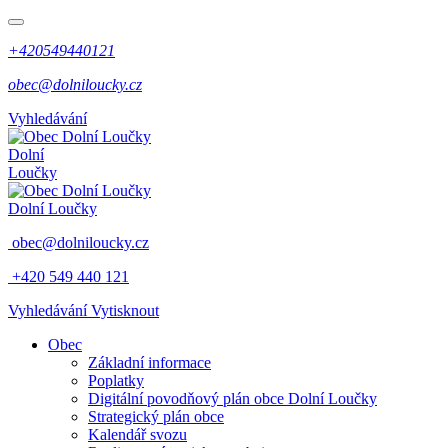
+420549440121
obec@dolniloucky.cz
Vyhledávání
Dolní
Loučky
Dolní Loučky
obec@dolniloucky.cz
+420 549 440 121
Vyhledávání
Vytisknout
Obec
Základní informace
Poplatky
Digitální povodňový plán obce Dolní Loučky
Strategický plán obce
Kalendář svozu