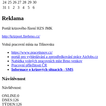
24
25
26
27
28
29
30
31
1
2
3
4
5
6
Reklama
Portál krizového řízení HZS JMK
http://krizport.firebrno.cz/
Volná pracovní místa na Tišnovsku
https://www.pracetisnov.cz/
portál pro vyhledávání a zprostředkování práce AirJobs.cz
Nabídka volných pracovních míst Brno venkov
Pracovní příležitosti ČR
Informace o krizových situacích - SMS
Návštěvnost
Návštěvnost:
ONLINE:
0
DNES:
126
TÝDEN:
126