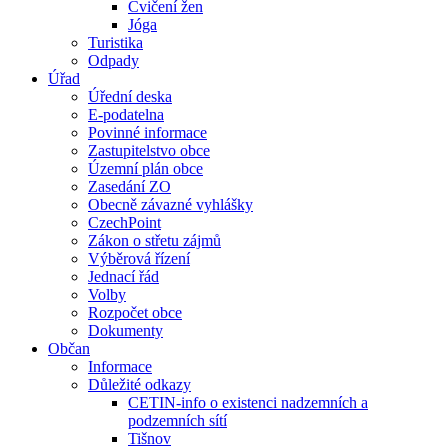
Cvičení žen
Jóga
Turistika
Odpady
Úřad
Úřední deska
E-podatelna
Povinné informace
Zastupitelstvo obce
Územní plán obce
Zasedání ZO
Obecně závazné vyhlášky
CzechPoint
Zákon o střetu zájmů
Výběrová řízení
Jednací řád
Volby
Rozpočet obce
Dokumenty
Občan
Informace
Důležité odkazy
CETIN-info o existenci nadzemních a
podzemních sítí
Tišnov