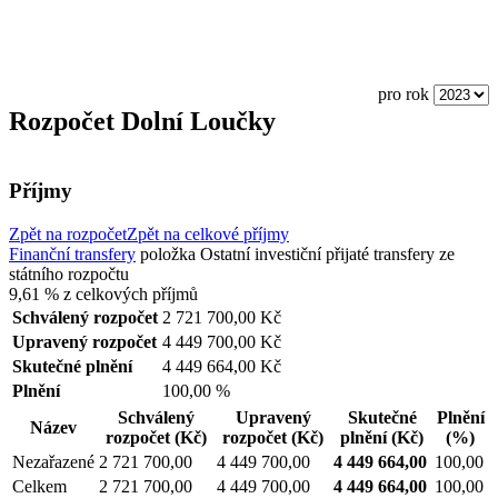
pro rok
Rozpočet Dolní Loučky
Příjmy
Zpět na rozpočet
Zpět na celkové příjmy
Finanční transfery
položka
Ostatní investiční přijaté transfery ze
státního rozpočtu
9,61 %
z celkových příjmů
Schválený rozpočet
2 721 700,00 Kč
Upravený rozpočet
4 449 700,00 Kč
Skutečné plnění
4 449 664,00 Kč
Plnění
100,00 %
Schválený
Upravený
Skutečné
Plnění
Název
rozpočet
(Kč)
rozpočet
(Kč)
plnění
(Kč)
(%)
Nezařazené
2 721 700,00
4 449 700,00
4 449 664,00
100,00
Celkem
2 721 700,00
4 449 700,00
4 449 664,00
100,00