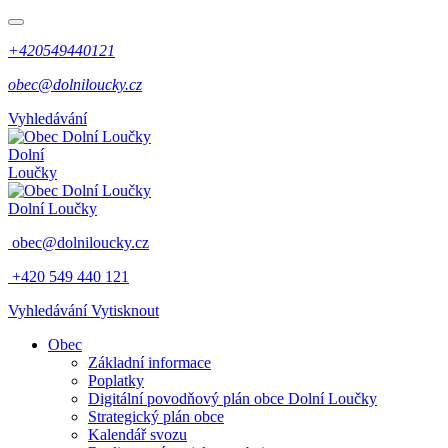
+420549440121
obec@dolniloucky.cz
Vyhledávání
Dolní
Loučky
Dolní Loučky
obec@dolniloucky.cz
+420 549 440 121
Vyhledávání
Vytisknout
Obec
Základní informace
Poplatky
Digitální povodňový plán obce Dolní Loučky
Strategický plán obce
Kalendář svozu