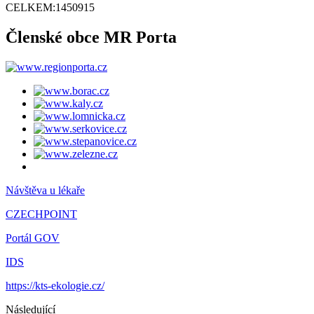
CELKEM:
1450915
Členské obce MR Porta
Návštěva u lékaře
CZECHPOINT
Portál GOV
IDS
https://kts-ekologie.cz/
Následující