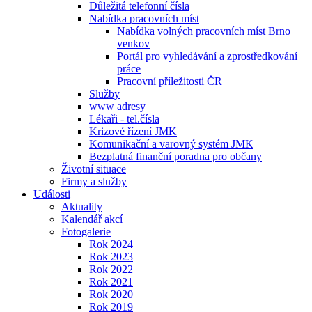
Důležitá telefonní čísla
Nabídka pracovních míst
Nabídka volných pracovních míst Brno
venkov
Portál pro vyhledávání a zprostředkování
práce
Pracovní příležitosti ČR
Služby
www adresy
Lékaři - tel.čísla
Krizové řízení JMK
Komunikační a varovný systém JMK
Bezplatná finanční poradna pro občany
Životní situace
Firmy a služby
Události
Aktuality
Kalendář akcí
Fotogalerie
Rok 2024
Rok 2023
Rok 2022
Rok 2021
Rok 2020
Rok 2019