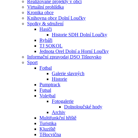
Realizované projekty v obci
Virtuální prohlídka
Kronika obce
Knihovna obce Dolní Loučky
Spolky & sdružení
Hasiči
Historie SDH Dolní Loučky
Rybáři
TJ SOKOL
Jednota Orel Dolní a Horní Loučky
Informační zpravodaj DSO Tišnovsko
Sport
Fotbal
Galerie slavných
Historie
Pumptrack
Futsal
Volejbal
Fotogalerie
Dolnoloučské hody
Archiv
Multifunkční hřiště
Turistika
Kluziště
Tělocvična