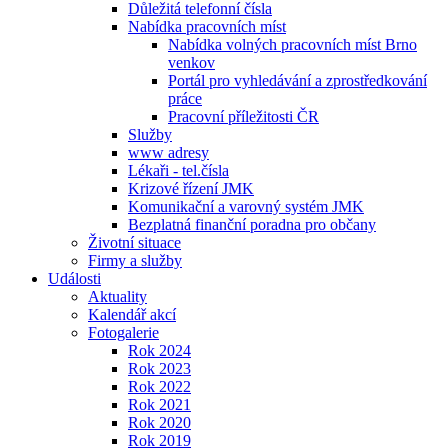
Důležitá telefonní čísla
Nabídka pracovních míst
Nabídka volných pracovních míst Brno
venkov
Portál pro vyhledávání a zprostředkování
práce
Pracovní příležitosti ČR
Služby
www adresy
Lékaři - tel.čísla
Krizové řízení JMK
Komunikační a varovný systém JMK
Bezplatná finanční poradna pro občany
Životní situace
Firmy a služby
Události
Aktuality
Kalendář akcí
Fotogalerie
Rok 2024
Rok 2023
Rok 2022
Rok 2021
Rok 2020
Rok 2019