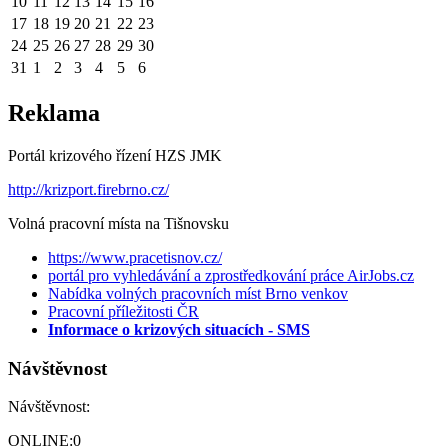
10
11
12
13
14
15
16
17
18
19
20
21
22
23
24
25
26
27
28
29
30
31
1
2
3
4
5
6
Reklama
Portál krizového řízení HZS JMK
http://krizport.firebrno.cz/
Volná pracovní místa na Tišnovsku
https://www.pracetisnov.cz/
portál pro vyhledávání a zprostředkování práce AirJobs.cz
Nabídka volných pracovních míst Brno venkov
Pracovní příležitosti ČR
Informace o krizových situacích - SMS
Návštěvnost
Návštěvnost:
ONLINE:
0