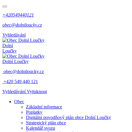
+420549440121
obec@dolniloucky.cz
Vyhledávání
Dolní
Loučky
Dolní Loučky
obec@dolniloucky.cz
+420 549 440 121
Vyhledávání
Vytisknout
Obec
Základní informace
Poplatky
Digitální povodňový plán obce Dolní Loučky
Strategický plán obce
Kalendář svozu