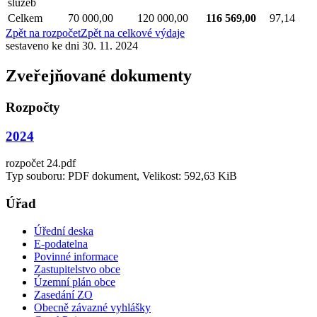
služeb
Celkem
70 000,00
120 000,00
116 569,00
97,14
Zpět na rozpočet
Zpět na celkové výdaje
sestaveno ke dni 30. 11. 2024
Zveřejňované dokumenty
Rozpočty
2024
rozpočet 24.pdf
Typ souboru: PDF dokument, Velikost: 592,63 KiB
Úřad
Úřední deska
E-podatelna
Povinné informace
Zastupitelstvo obce
Územní plán obce
Zasedání ZO
Obecně závazné vyhlášky