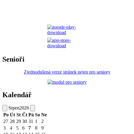
Senioři
Zjednodušená verze stránek nejen pro seniory
Kalendář
Srpen
2026
Po
Út
St
Čt
Pá
So
Ne
27
28
29
30
31
1
2
3
4
5
6
7
8
9