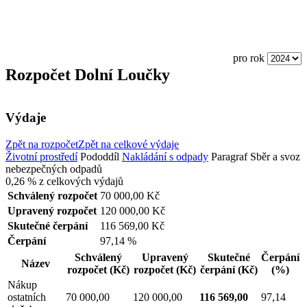
pro rok
Rozpočet Dolní Loučky
Výdaje
Zpět na rozpočet
Zpět na celkové výdaje
Životní prostředí
Pododdíl
Nakládání s odpady
Paragraf
Sběr a svoz
nebezpečných odpadů
0,26 %
z celkových výdajů
Schválený rozpočet
70 000,00 Kč
Upravený rozpočet
120 000,00 Kč
Skutečné čerpání
116 569,00 Kč
Čerpání
97,14 %
Schválený
Upravený
Skutečné
Čerpání
Název
rozpočet
(Kč)
rozpočet
(Kč)
čerpání
(Kč)
(%)
Nákup
ostatních
70 000,00
120 000,00
116 569,00
97,14