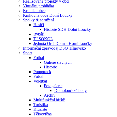
Realizované projekty v obci
Virtuální prohlídka
Kronika obce
Knihovna obce Dolní Loučky
Spolky & sdružení
Hasiči
Historie SDH Dolní Loučky
Rybáři
TJ SOKOL
Jednota Orel Dolní a Horní Loučky
Informační zpravodaj DSO Tišnovsko
Sport
Fotbal
Galerie slavných
Historie
Pumptrack
Futsal
Volejbal
Fotogalerie
Dolnoloučské hody
Archiv
Multifunkční hřiště
Turistika
Kluziště
Tělocvična