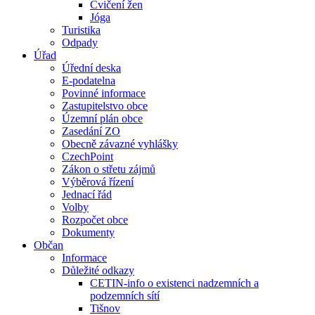
Cvičení žen
Jóga
Turistika
Odpady
Úřad
Úřední deska
E-podatelna
Povinné informace
Zastupitelstvo obce
Územní plán obce
Zasedání ZO
Obecně závazné vyhlášky
CzechPoint
Zákon o střetu zájmů
Výběrová řízení
Jednací řád
Volby
Rozpočet obce
Dokumenty
Občan
Informace
Důležité odkazy
CETIN-info o existenci nadzemních a
podzemních sítí
Tišnov