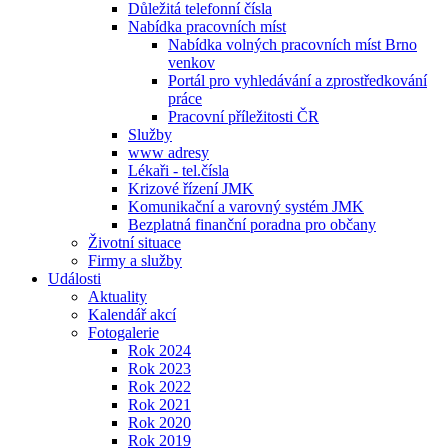
Důležitá telefonní čísla
Nabídka pracovních míst
Nabídka volných pracovních míst Brno
venkov
Portál pro vyhledávání a zprostředkování
práce
Pracovní příležitosti ČR
Služby
www adresy
Lékaři - tel.čísla
Krizové řízení JMK
Komunikační a varovný systém JMK
Bezplatná finanční poradna pro občany
Životní situace
Firmy a služby
Události
Aktuality
Kalendář akcí
Fotogalerie
Rok 2024
Rok 2023
Rok 2022
Rok 2021
Rok 2020
Rok 2019