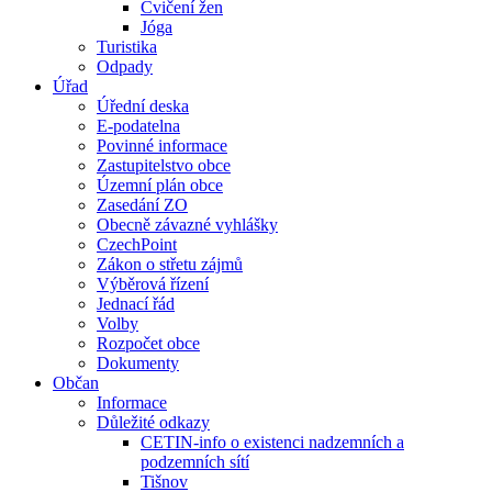
Cvičení žen
Jóga
Turistika
Odpady
Úřad
Úřední deska
E-podatelna
Povinné informace
Zastupitelstvo obce
Územní plán obce
Zasedání ZO
Obecně závazné vyhlášky
CzechPoint
Zákon o střetu zájmů
Výběrová řízení
Jednací řád
Volby
Rozpočet obce
Dokumenty
Občan
Informace
Důležité odkazy
CETIN-info o existenci nadzemních a
podzemních sítí
Tišnov