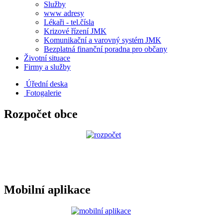
Služby
www adresy
Lékaři - tel.čísla
Krizové řízení JMK
Komunikační a varovný systém JMK
Bezplatná finanční poradna pro občany
Životní situace
Firmy a služby
Úřední deska
Fotogalerie
Rozpočet obce
Mobilní aplikace