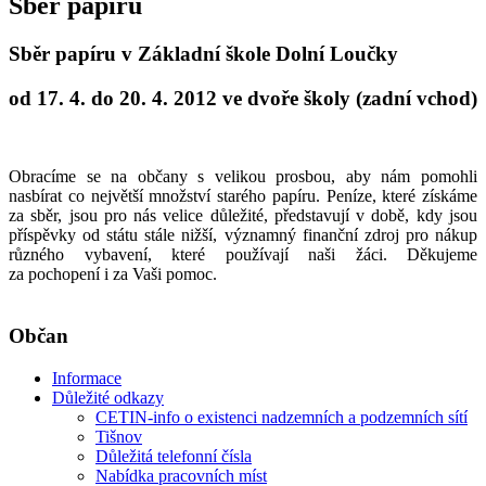
Sběr papíru
Sběr papíru v Základní škole Dolní Loučky
od 17. 4. do 20. 4. 2012 ve dvoře školy (zadní vchod)
Obracíme se na občany s velikou prosbou, aby nám pomohli
nasbírat co největší množství starého papíru. Peníze, které získáme
za sběr, jsou pro nás velice důležité, představují v době, kdy jsou
příspěvky od státu stále nižší, významný finanční zdroj pro nákup
různého vybavení, které používají naši žáci. Děkujeme
za pochopení i za Vaši pomoc.
Občan
Informace
Důležité odkazy
CETIN-info o existenci nadzemních a podzemních sítí
Tišnov
Důležitá telefonní čísla
Nabídka pracovních míst