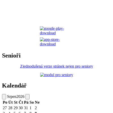
Senioři
Zjednodušená verze stránek nejen pro seniory
Kalendář
Srpen
2026
Po
Út
St
Čt
Pá
So
Ne
27
28
29
30
31
1
2