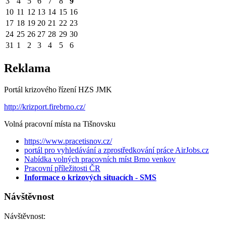
3
4
5
6
7
8
9
10
11
12
13
14
15
16
17
18
19
20
21
22
23
24
25
26
27
28
29
30
31
1
2
3
4
5
6
Reklama
Portál krizového řízení HZS JMK
http://krizport.firebrno.cz/
Volná pracovní místa na Tišnovsku
https://www.pracetisnov.cz/
portál pro vyhledávání a zprostředkování práce AirJobs.cz
Nabídka volných pracovních míst Brno venkov
Pracovní příležitosti ČR
Informace o krizových situacích - SMS
Návštěvnost
Návštěvnost: