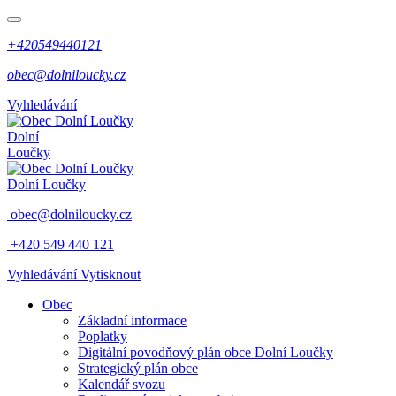
+420549440121
obec@dolniloucky.cz
Vyhledávání
Dolní
Loučky
Dolní Loučky
obec@dolniloucky.cz
+420 549 440 121
Vyhledávání
Vytisknout
Obec
Základní informace
Poplatky
Digitální povodňový plán obce Dolní Loučky
Strategický plán obce
Kalendář svozu