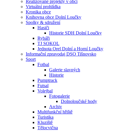
Realizované projekty v obci
Virtuální prohlídka
Kronika obce
Knihovna obce Dolní Loučky
Spolky & sdružení
Hasiči
Historie SDH Dolní Loučky
Rybáři
TJ SOKOL
Jednota Orel Dolní a Horní Loučky
Informační zpravodaj DSO Tišnovsko
Sport
Fotbal
Galerie slavných
Historie
Pumptrack
Futsal
Volejbal
Fotogalerie
Dolnoloučské hody
Archiv
Multifunkční hřiště
Turistika
Kluziště
Tělocvična