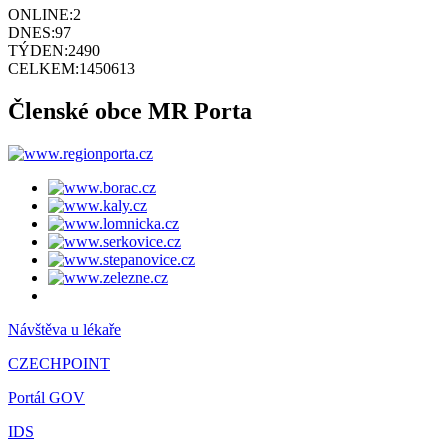
ONLINE:
2
DNES:
97
TÝDEN:
2490
CELKEM:
1450613
Členské obce MR Porta
Návštěva u lékaře
CZECHPOINT
Portál GOV
IDS