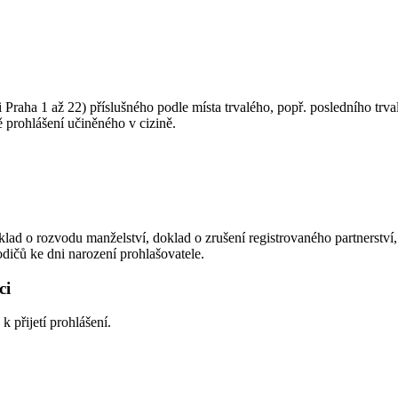
 Praha 1 až 22) příslušného podle místa trvalého, popř. posledního trv
ě prohlášení učiněného v cizině.
doklad o rozvodu manželství, doklad o zrušení registrovaného partnerství
odičů ke dni narození prohlašovatele.
ci
k přijetí prohlášení.