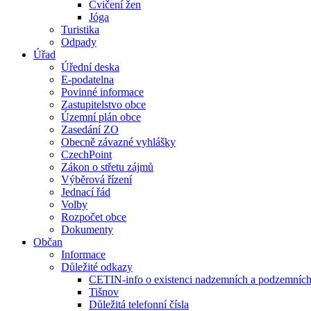
Cvičení žen
Jóga
Turistika
Odpady
Úřad
Úřední deska
E-podatelna
Povinné informace
Zastupitelstvo obce
Územní plán obce
Zasedání ZO
Obecně závazné vyhlášky
CzechPoint
Zákon o střetu zájmů
Výběrová řízení
Jednací řád
Volby
Rozpočet obce
Dokumenty
Občan
Informace
Důležité odkazy
CETIN-info o existenci nadzemních a podzemních 
Tišnov
Důležitá telefonní čísla