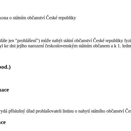
kona o státním občanství České republiky
ále jen "prohlášení") může nabýt státní občanství České republiky fyzic
l ke dni jejího narození československým státním občanem a k 1. lednu
pod.)
uace
dá příslušný úřad prohlašovateli listinu o nabytí státního občanství Če
ace