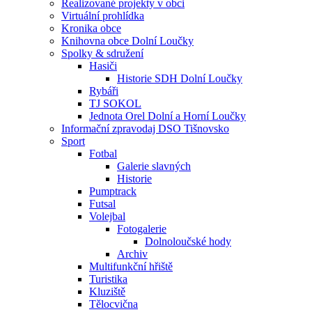
Realizované projekty v obci
Virtuální prohlídka
Kronika obce
Knihovna obce Dolní Loučky
Spolky & sdružení
Hasiči
Historie SDH Dolní Loučky
Rybáři
TJ SOKOL
Jednota Orel Dolní a Horní Loučky
Informační zpravodaj DSO Tišnovsko
Sport
Fotbal
Galerie slavných
Historie
Pumptrack
Futsal
Volejbal
Fotogalerie
Dolnoloučské hody
Archiv
Multifunkční hřiště
Turistika
Kluziště
Tělocvična