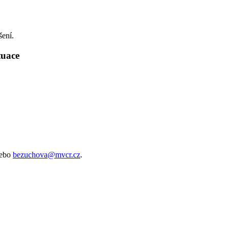
šení.
ituace
ebo
bezuchova@mvcr.cz
.