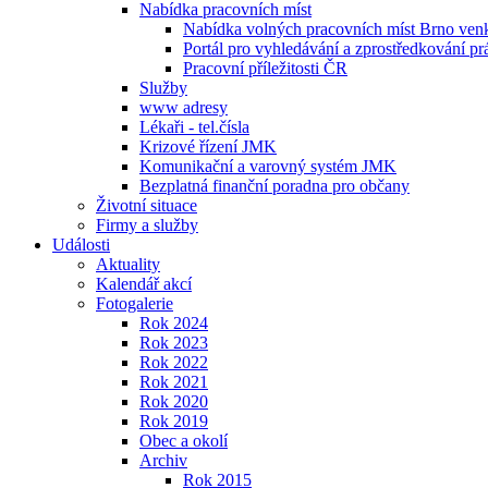
Nabídka pracovních míst
Nabídka volných pracovních míst Brno ven
Portál pro vyhledávání a zprostředkování pr
Pracovní příležitosti ČR
Služby
www adresy
Lékaři - tel.čísla
Krizové řízení JMK
Komunikační a varovný systém JMK
Bezplatná finanční poradna pro občany
Životní situace
Firmy a služby
Události
Aktuality
Kalendář akcí
Fotogalerie
Rok 2024
Rok 2023
Rok 2022
Rok 2021
Rok 2020
Rok 2019
Obec a okolí
Archiv
Rok 2015