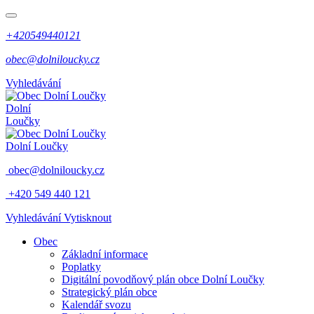
+420549440121
obec@dolniloucky.cz
Vyhledávání
Dolní
Loučky
Dolní Loučky
obec@dolniloucky.cz
+420 549 440 121
Vyhledávání
Vytisknout
Obec
Základní informace
Poplatky
Digitální povodňový plán obce Dolní Loučky
Strategický plán obce
Kalendář svozu