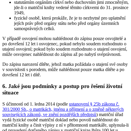
statutárním orgánům církví nebo duchovním jimi zmocněným,
jde-li o matriční knihy vedené těmito církvemi do 31. prosince
1949,
fyzické osobě, která prokáže, že je to nezbytné pro uplatnění
jejích práv před orgány státu nebo před orgány územních
samosprávných celků.
V případě osvojení mohou nahlédnout do zápisu pouze osvojitelé a
po dovršení 12 let i osvojenec, pokud nebylo soudem rozhodnuto o
utajení osvojení; pokud bylo soudem rozhodnuto o utajení osvojení,
může osvojenec nahlédnout do zápisu až po nabytí svéprávnosti.
Do zápisu narození dítěte, jehož matka požádala o utajení své osoby
v souvislosti s porodem, může nahlédnout pouze matka dítěte a po
dovršení 12 let i dítě.
6. Jaké jsou podmínky a postup pro řešení životní
situace
S účinností od 1. ledna 2014 (podle
ustanovení § 25b zákona č.
301/2000 Sb., o matrikách, jménu a příjmení a o změně některých
souvisejících zákonů, ve znění pozdějších předpisů
) matriční úřad
vydá fyzické osobě matriční doklad nebo povolí nahlédnout do
matriční knihy a činit výpisy z ní v přítomnosti matrikáře, uplynula-li
od provedení dotčeného zápisu v matriční knize lhůta 100 let u