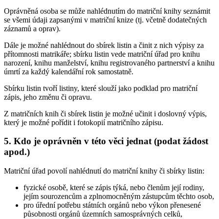
Oprávněná osoba se může nahlédnutím do matriční knihy seznámit
se všemi údaji zapsanými v matriční knize (tj. včetně dodatečných
záznamů a oprav).
Dále je možné nahlédnout do sbírek listin a činit z nich výpisy za
přítomnosti matrikáře; sbírku listin vede matriční úřad pro knihu
narození, knihu manželství, knihu registrovaného partnerství a knihu
úmrtí za každý kalendářní rok samostatně.
Sbírku listin tvoří listiny, které slouží jako podklad pro matriční
zápis, jeho změnu či opravu.
Z matričních knih či sbírek listin je možné učinit i doslovný výpis,
který je možné pořídit i fotokopií matričního zápisu.
5. Kdo je oprávněn v této věci jednat (podat žádost
apod.)
Matriční úřad povolí nahlédnutí do matriční knihy či sbírky listin:
fyzické osobě, které se zápis týká, nebo členům její rodiny,
jejím sourozencům a zplnomocněným zástupcům těchto osob,
pro úřední potřebu státních orgánů nebo výkon přenesené
působnosti orgánů územních samosprávných celků,