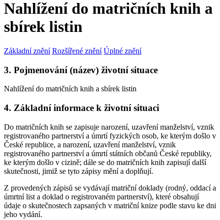
Nahlížení do matričních knih a
sbírek listin
Základní znění
Rozšířené znění
Úplné znění
3. Pojmenování (název) životní situace
Nahlížení do matričních knih a sbírek listin
4. Základní informace k životní situaci
Do matričních knih se zapisuje narození, uzavření manželství, vznik
registrovaného partnerství a úmrtí fyzických osob, ke kterým došlo v
České republice, a narození, uzavření manželství, vznik
registrovaného partnerství a úmrtí státních občanů České republiky,
ke kterým došlo v cizině; dále se do matričních knih zapisují další
skutečnosti, jimiž se tyto zápisy mění a doplňují.
Z provedených zápisů se vydávají matriční doklady (rodný, oddací a
úmrtní list a doklad o registrovaném partnerství), které obsahují
údaje o skutečnostech zapsaných v matriční knize podle stavu ke dni
jeho vydání.