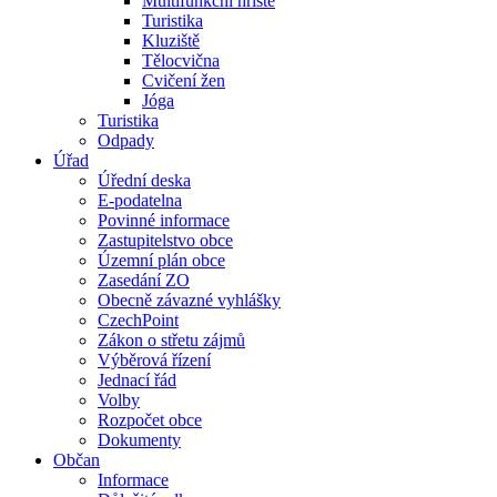
Multifunkční hřiště
Turistika
Kluziště
Tělocvična
Cvičení žen
Jóga
Turistika
Odpady
Úřad
Úřední deska
E-podatelna
Povinné informace
Zastupitelstvo obce
Územní plán obce
Zasedání ZO
Obecně závazné vyhlášky
CzechPoint
Zákon o střetu zájmů
Výběrová řízení
Jednací řád
Volby
Rozpočet obce
Dokumenty
Občan
Informace