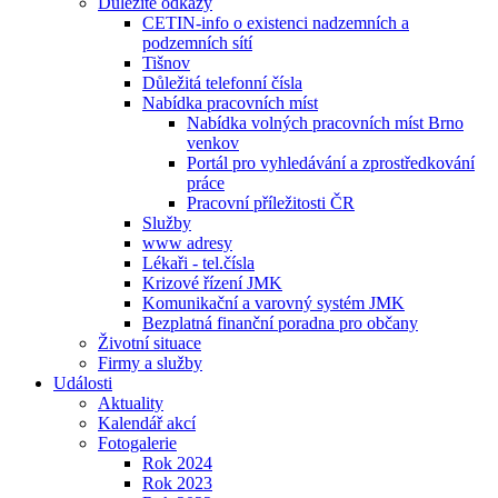
Důležité odkazy
CETIN-info o existenci nadzemních a
podzemních sítí
Tišnov
Důležitá telefonní čísla
Nabídka pracovních míst
Nabídka volných pracovních míst Brno
venkov
Portál pro vyhledávání a zprostředkování
práce
Pracovní příležitosti ČR
Služby
www adresy
Lékaři - tel.čísla
Krizové řízení JMK
Komunikační a varovný systém JMK
Bezplatná finanční poradna pro občany
Životní situace
Firmy a služby
Události
Aktuality
Kalendář akcí
Fotogalerie
Rok 2024
Rok 2023