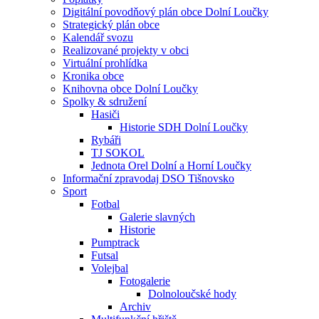
Digitální povodňový plán obce Dolní Loučky
Strategický plán obce
Kalendář svozu
Realizované projekty v obci
Virtuální prohlídka
Kronika obce
Knihovna obce Dolní Loučky
Spolky & sdružení
Hasiči
Historie SDH Dolní Loučky
Rybáři
TJ SOKOL
Jednota Orel Dolní a Horní Loučky
Informační zpravodaj DSO Tišnovsko
Sport
Fotbal
Galerie slavných
Historie
Pumptrack
Futsal
Volejbal
Fotogalerie
Dolnoloučské hody
Archiv