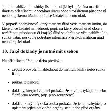
Jde-li o nahlížení do sbírky listin, která již byla předána matričním
úřadem příslušnému obecnímu úřadu obce s rozšířenou působností
nebo krajskému úřadu, obrátí se žadatel na tento úřad.
V případě pochybností, který matriční úřad vede matriční knihu, do
které chce žadatel nahlédnout, popř. na který obecní úřad obce s
rozšířenou působností či krajský úřad se obrátit ve věci nahlížení do
sbírky listin, poskytne potřebné informace kterýkoli matriční úřad
nebo krajský úřad.
10. Jaké doklady je nutné mít s sebou
Na příslušném úřadu je třeba předložit:
žádost o povolení nahlédnout do matriční knihy nebo sbírky
listin,
průkaz totožnosti,
doklady, kterými žadatel prokáže, že se zápis týká jeho nebo
členů jeho rodiny, příp. jeho sourozenců,
doklad, kterým fyzická osoba prokáže, že je to nezbytné pro
uplatnění jejích práv před orgány státu nebo před orgány