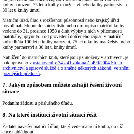
knihy narození, 75 let u knihy manželství nebo knihy partnerství a
30 let u knihy úmrtí.
Matriční úřad, úřad s rozšířenou působností nebo krajský úřad
povolí nahlédnout do sbírky listin nebo druhopisu matriční knihy
vedené do 31. prosince 1958 a činit výpisy z nich v přítomnosti
matrikáře, uplynula-li od provedení dotčeného zápisu v matriční
knize lhůta 100 let u knihy narození, 75 let u knihy manželství nebo
knihy partnerství a 30 let u knihy úmrtí.
Nahlížení do matričních knih, které jsou již uloženy v archivech, je
pak upraveno v
ustanovení § 34 - 41 zákona č. 499/2004 Sb., o
archivnictví a spisové službě a o změně některých zákonů, ve znění
pozdějších předpisů
.
7. Jakým způsobem můžete zahájit řešení životní
situace
Podáním žádosti u příslušného úřadu.
8. Na které instituci životní situaci řešit
Žadatel navštíví matriční úřad, který vede matriční knihu, do níž
chce nahlédnout.