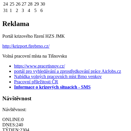
24
25
26
27
28
29
30
31
1
2
3
4
5
6
Reklama
Portál krizového řízení HZS JMK
http://krizport.firebrno.cz/
Volná pracovní místa na Tišnovsku
https://www.pracetisnov.cz/
portál pro vyhledávání a zprostředkování práce AirJobs.cz
Nabídka volných pracovních míst Brno venkov
Pracovní příležitosti ČR
Informace o krizových situacích - SMS
Návštěvnost
Návštěvnost:
ONLINE:
0
DNES:
240
TÝDEN:
2304