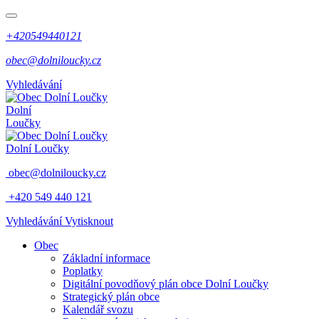
+420549440121
obec@dolniloucky.cz
Vyhledávání
Dolní
Loučky
Dolní Loučky
obec@dolniloucky.cz
+420 549 440 121
Vyhledávání
Vytisknout
Obec
Základní informace
Poplatky
Digitální povodňový plán obce Dolní Loučky
Strategický plán obce
Kalendář svozu