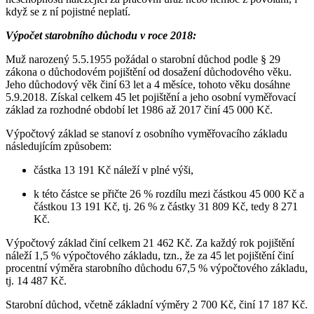
když se z ní pojistné neplatí.
Výpočet starobního důchodu v roce 2018:
Muž narozený 5.5.1955 požádal o starobní důchod podle § 29
zákona o důchodovém pojištění od dosažení důchodového věku.
Jeho důchodový věk činí 63 let a 4 měsíce, tohoto věku dosáhne
5.9.2018. Získal celkem 45 let pojištění a jeho osobní vyměřovací
základ za rozhodné období let 1986 až 2017 činí 45 000 Kč.
Výpočtový základ se stanoví z osobního vyměřovacího základu
následujícím způsobem:
částka 13 191 Kč náleží v plné výši,
k této částce se přičte 26 % rozdílu mezi částkou 45 000 Kč a
částkou 13 191 Kč, tj. 26 % z částky 31 809 Kč, tedy 8 271
Kč.
Výpočtový základ činí celkem 21 462 Kč. Za každý rok pojištění
náleží 1,5 % výpočtového základu, tzn., že za 45 let pojištění činí
procentní výměra starobního důchodu 67,5 % výpočtového základu,
tj. 14 487 Kč.
Starobní důchod, včetně základní výměry 2 700 Kč, činí 17 187 Kč.