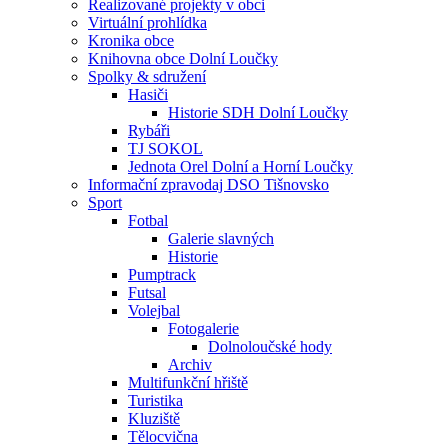
Realizované projekty v obci
Virtuální prohlídka
Kronika obce
Knihovna obce Dolní Loučky
Spolky & sdružení
Hasiči
Historie SDH Dolní Loučky
Rybáři
TJ SOKOL
Jednota Orel Dolní a Horní Loučky
Informační zpravodaj DSO Tišnovsko
Sport
Fotbal
Galerie slavných
Historie
Pumptrack
Futsal
Volejbal
Fotogalerie
Dolnoloučské hody
Archiv
Multifunkční hřiště
Turistika
Kluziště
Tělocvična