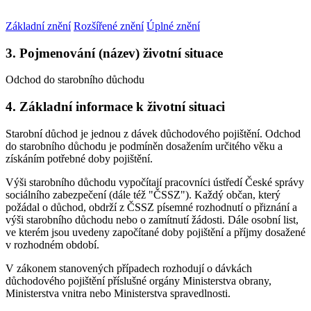
Základní znění
Rozšířené znění
Úplné znění
3. Pojmenování (název) životní situace
Odchod do starobního důchodu
4. Základní informace k životní situaci
Starobní důchod je jednou z dávek důchodového pojištění. Odchod
do starobního důchodu je podmíněn dosažením určitého věku a
získáním potřebné doby pojištění.
Výši starobního důchodu vypočítají pracovníci ústředí České správy
sociálního zabezpečení (dále též "ČSSZ"). Každý občan, který
požádal o důchod, obdrží z ČSSZ písemné rozhodnutí o přiznání a
výši starobního důchodu nebo o zamítnutí žádosti. Dále osobní list,
ve kterém jsou uvedeny započítané doby pojištění a příjmy dosažené
v rozhodném období.
V zákonem stanovených případech rozhodují o dávkách
důchodového pojištění příslušné orgány Ministerstva obrany,
Ministerstva vnitra nebo Ministerstva spravedlnosti.