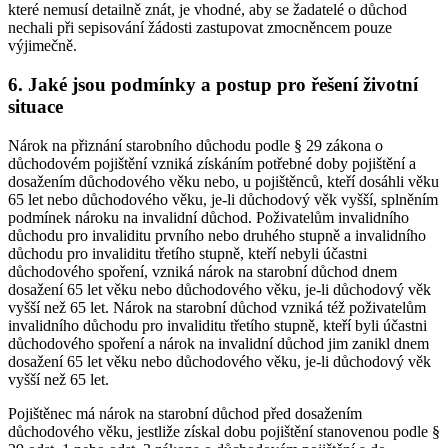
které nemusí detailně znát, je vhodné, aby se žadatelé o důchod
nechali při sepisování žádosti zastupovat zmocněncem pouze
výjimečně.
6. Jaké jsou podmínky a postup pro řešení životní
situace
Nárok na přiznání starobního důchodu podle § 29 zákona o
důchodovém pojištění vzniká získáním potřebné doby pojištění a
dosažením důchodového věku nebo, u pojištěnců, kteří dosáhli věku
65 let nebo důchodového věku, je-li důchodový věk vyšší, splněním
podmínek nároku na invalidní důchod. Poživatelům invalidního
důchodu pro invaliditu prvního nebo druhého stupně a invalidního
důchodu pro invaliditu třetího stupně, kteří nebyli účastni
důchodového spoření, vzniká nárok na starobní důchod dnem
dosažení 65 let věku nebo důchodového věku, je-li důchodový věk
vyšší než 65 let. Nárok na starobní důchod vzniká též poživatelům
invalidního důchodu pro invaliditu třetího stupně, kteří byli účastni
důchodového spoření a nárok na invalidní důchod jim zanikl dnem
dosažení 65 let věku nebo důchodového věku, je-li důchodový věk
vyšší než 65 let.
Pojištěnec má nárok na starobní důchod před dosažením
důchodového věku, jestliže získal dobu pojištění stanovenou podle §