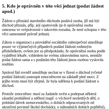
5. Kdo je oprávněn v této věci jednat (podat žádost
apod.)
Žádost o přiznání starobního důchodu podává osoba, jíž má být
důchod přiznán, příp. její opatrovník (je-li oprávněná osoba
omezena ve svéprávnosti v takovém rozsahu, že není schopna v této
věci samostatně právně jednat).
Zákon o organizaci a provádění sociálního zabezpečení umožňuje
pouze ve výjimečných případech podání žádosti rodinným
příslušníkem, ovšem jen za předpokladu, že oprávněná osoba podle
vyjádření lékaře, vzhledem ke svému zdravotnímu stavu, nemůže
podat žádost sama a s podáním této žádosti jinou osobou vyslovila
souhlas.
Správní řád rovněž umožňuje nechat se v řízení o důchod (včetně
podání žádosti) zastoupit zmocněncem na základě plné moci. Z
jejího textu musí být zřejmé, že byla udělena k podání žádosti o
důchod.
Protože zmocněnec musí za žadatele uvést a podepsat některá
zásadní prohlášení a sdělení (např. o výchově nezletilých dětí, o
pobírání dávek nemocenského, o dobách odpracovaných od
ukončení povinné školní docházky, o náhradních dobách pojištění),