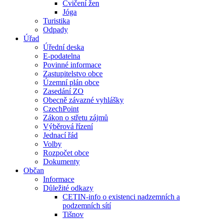
Cvičení žen
Jóga
Turistika
Odpady
Úřad
Úřední deska
E-podatelna
Povinné informace
Zastupitelstvo obce
Územní plán obce
Zasedání ZO
Obecně závazné vyhlášky
CzechPoint
Zákon o střetu zájmů
Výběrová řízení
Jednací řád
Volby
Rozpočet obce
Dokumenty
Občan
Informace
Důležité odkazy
CETIN-info o existenci nadzemních a
podzemních sítí
Tišnov