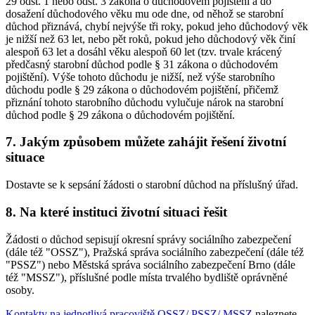
29 odst. 1 nebo odst. 3 zákona o důchodovém pojištění a do
dosažení důchodového věku mu ode dne, od něhož se starobní
důchod přiznává, chybí nejvýše tři roky, pokud jeho důchodový věk
je nižší než 63 let, nebo pět roků, pokud jeho důchodový věk činí
alespoň 63 let a dosáhl věku alespoň 60 let (tzv. trvale krácený
předčasný starobní důchod podle § 31 zákona o důchodovém
pojištění). Výše tohoto důchodu je nižší, než výše starobního
důchodu podle § 29 zákona o důchodovém pojištění, přičemž
přiznání tohoto starobního důchodu vylučuje nárok na starobní
důchod podle § 29 zákona o důchodovém pojištění.
7. Jakým způsobem můžete zahájit řešení životní
situace
Dostavte se k sepsání žádosti o starobní důchod na příslušný úřad.
8. Na které instituci životní situaci řešit
Žádosti o důchod sepisují okresní správy sociálního zabezpečení
(dále též "OSSZ"), Pražská správa sociálního zabezpečení (dále též
"PSSZ") nebo Městská správa sociálního zabezpečení Brno (dále
též "MSSZ"), příslušné podle místa trvalého bydliště oprávněné
osoby.
Kontakty na jednotlivá pracoviště OSSZ/ PSSZ/ MSSZ
naleznete