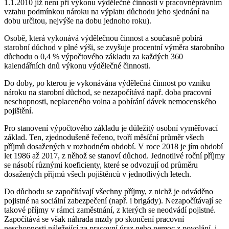
1.1.2010 již není při výkonu výdělečné činnosti v pracovněprávním
vztahu podmínkou nároku na výplatu důchodu jeho sjednání na
dobu určitou, nejvýše na dobu jednoho roku).
Osobě, která vykonává výdělečnou činnost a současně pobírá
starobní důchod v plné výši, se zvyšuje procentní výměra starobního
důchodu o 0,4 % výpočtového základu za každých 360
kalendářních dnů výkonu výdělečné činnosti.
Do doby, po kterou je vykonávána výdělečná činnost po vzniku
nároku na starobní důchod, se nezapočítává např. doba pracovní
neschopnosti, neplaceného volna a pobírání dávek nemocenského
pojištění.
Pro stanovení výpočtového základu je důležitý osobní vyměřovací
základ. Ten, zjednodušeně řečeno, tvoří měsíční průměr všech
příjmů dosažených v rozhodném období. V roce 2018 je jím období
let 1986 až 2017, z něhož se stanoví důchod. Jednotlivé roční příjmy
se násobí různými koeficienty, které se odvozují od průměru
dosažených příjmů všech pojištěnců v jednotlivých letech.
Do důchodu se započítávají všechny příjmy, z nichž je odváděno
pojistné na sociální zabezpečení (např. i brigády). Nezapočítávají se
takové příjmy v rámci zaměstnání, z kterých se neodvádí pojistné.
Započítává se však náhrada mzdy po skončení pracovní
neschopnosti náležející za pracovní úraz nebo nemoc z povolání, i