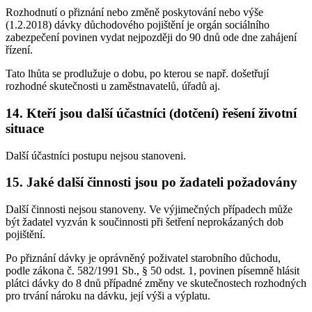
Rozhodnutí o přiznání nebo změně poskytování nebo výše
(1.2.2018) dávky důchodového pojištění je orgán sociálního
zabezpečení povinen vydat nejpozději do 90 dnů ode dne zahájení
řízení.
Tato lhůta se prodlužuje o dobu, po kterou se např. došetřují
rozhodné skutečnosti u zaměstnavatelů, úřadů aj.
14. Kteří jsou další účastníci (dotčení) řešení životní
situace
Další účastníci postupu nejsou stanoveni.
15. Jaké další činnosti jsou po žadateli požadovány
Další činnosti nejsou stanoveny. Ve výjimečných případech může
být žadatel vyzván k součinnosti při šetření neprokázaných dob
pojištění.
Po přiznání dávky je oprávněný poživatel starobního důchodu,
podle zákona č. 582/1991 Sb., § 50 odst. 1, povinen písemně hlásit
plátci dávky do 8 dnů případné změny ve skutečnostech rozhodných
pro trvání nároku na dávku, její výši a výplatu.