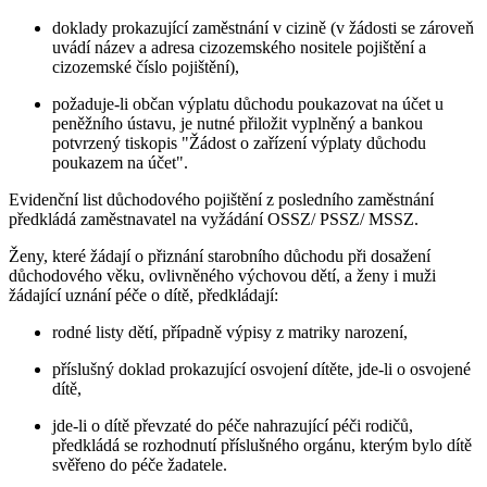
doklady prokazující zaměstnání v cizině (v žádosti se zároveň
uvádí název a adresa cizozemského nositele pojištění a
cizozemské číslo pojištění),
požaduje-li občan výplatu důchodu poukazovat na účet u
peněžního ústavu, je nutné přiložit vyplněný a bankou
potvrzený tiskopis "Žádost o zařízení výplaty důchodu
poukazem na účet".
Evidenční list důchodového pojištění z posledního zaměstnání
předkládá zaměstnavatel na vyžádání OSSZ/ PSSZ/ MSSZ.
Ženy, které žádají o přiznání starobního důchodu při dosažení
důchodového věku, ovlivněného výchovou dětí, a ženy i muži
žádající uznání péče o dítě, předkládají:
rodné listy dětí, případně výpisy z matriky narození,
příslušný doklad prokazující osvojení dítěte, jde-li o osvojené
dítě,
jde-li o dítě převzaté do péče nahrazující péči rodičů,
předkládá se rozhodnutí příslušného orgánu, kterým bylo dítě
svěřeno do péče žadatele.