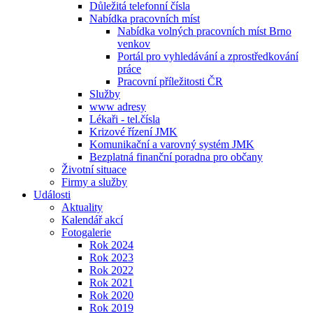
Důležitá telefonní čísla
Nabídka pracovních míst
Nabídka volných pracovních míst Brno
venkov
Portál pro vyhledávání a zprostředkování
práce
Pracovní příležitosti ČR
Služby
www adresy
Lékaři - tel.čísla
Krizové řízení JMK
Komunikační a varovný systém JMK
Bezplatná finanční poradna pro občany
Životní situace
Firmy a služby
Události
Aktuality
Kalendář akcí
Fotogalerie
Rok 2024
Rok 2023
Rok 2022
Rok 2021
Rok 2020
Rok 2019