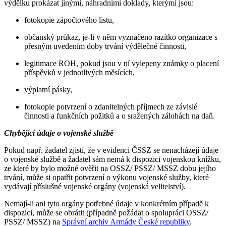
výdělku prokázat jinými, náhradními doklady, kterými jsou:
fotokopie zápočtového listu,
občanský průkaz, je-li v něm vyznačeno razítko organizace s
přesným uvedením doby trvání výdělečné činnosti,
legitimace ROH, pokud jsou v ní vylepeny známky o placení
příspěvků v jednotlivých měsících,
výplatní pásky,
fotokopie potvrzení o zdanitelných příjmech ze závislé
činnosti a funkčních požitků a o sražených zálohách na daň.
Chybějící údaje o vojenské službě
Pokud např. žadatel zjistí, že v evidenci ČSSZ se nenacházejí údaje
o vojenské službě a žadatel sám nemá k dispozici vojenskou knížku,
ze které by bylo možné ověřit na OSSZ/ PSSZ/ MSSZ dobu jejího
trvání, může si opatřit potvrzení o výkonu vojenské služby, které
vydávají příslušné vojenské orgány (vojenská velitelství).
Nemají-li ani tyto orgány potřebné údaje v konkrétním případě k
dispozici, může se obrátit (případně požádat o spolupráci OSSZ/
PSSZ/ MSSZ) na
Správní archiv Armády České republiky
.