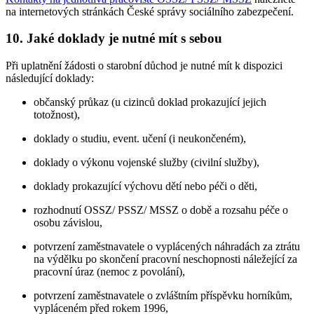
na internetových stránkách České správy sociálního zabezpečení.
10. Jaké doklady je nutné mít s sebou
Při uplatnění žádosti o starobní důchod je nutné mít k dispozici
následující doklady:
občanský průkaz (u cizinců doklad prokazující jejich
totožnost),
doklady o studiu, event. učení (i neukončeném),
doklady o výkonu vojenské služby (civilní služby),
doklady prokazující výchovu dětí nebo péči o děti,
rozhodnutí OSSZ/ PSSZ/ MSSZ o době a rozsahu péče o
osobu závislou,
potvrzení zaměstnavatele o vyplácených náhradách za ztrátu
na výdělku po skončení pracovní neschopnosti náležející za
pracovní úraz (nemoc z povolání),
potvrzení zaměstnavatele o zvláštním příspěvku horníkům,
vypláceném před rokem 1996,