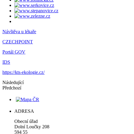
Návštěva u lékaře
CZECHPOINT
Portál GOV
IDS
https://kts-ekologie.cz/
Následující
Předchozí
ADRESA
Obecní úřad
Dolní Loučky 208
594 55