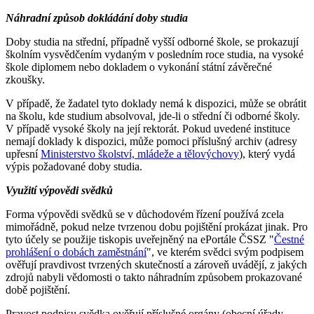
Náhradní způsob dokládání doby studia
Doby studia na střední, případně vyšší odborné škole, se prokazují
školním vysvědčením vydaným v posledním roce studia, na vysoké
škole diplomem nebo dokladem o vykonání státní závěrečné
zkoušky.
V případě, že žadatel tyto doklady nemá k dispozici, může se obrátit
na školu, kde studium absolvoval, jde-li o střední či odborné školy.
V případě vysoké školy na její rektorát. Pokud uvedené instituce
nemají doklady k dispozici, může pomoci příslušný archiv (adresy
upřesní
Ministerstvo školství, mládeže a tělovýchovy
), který vydá
výpis požadované doby studia.
Využití výpovědi svědků
Forma výpovědi svědků se v důchodovém řízení používá zcela
mimořádně, pokud nelze tvrzenou dobu pojištění prokázat jinak. Pro
tyto účely se použije tiskopis uveřejněný na ePortále ČSSZ "
Čestné
prohlášení o dobách zaměstnání
", ve kterém svědci svým podpisem
ověřují pravdivost tvrzených skutečností a zároveň uvádějí, z jakých
zdrojů nabyli vědomosti o takto náhradním způsobem prokazované
době pojištění.
Pravost podpisu svědka ověřují příslušné orgány (obecní úřady,