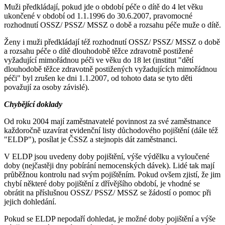
Muži předkládají, pokud jde o období péče o dítě do 4 let věku
ukončené v období od 1.1.1996 do 30.6.2007, pravomocné
rozhodnutí OSSZ/ PSSZ/ MSSZ o době a rozsahu péče muže o dítě.
Ženy i muži předkládají též rozhodnutí OSSZ/ PSSZ/ MSSZ o době
a rozsahu péče o dítě dlouhodobě těžce zdravotně postižené
vyžadující mimořádnou péči ve věku do 18 let (institut "dětí
dlouhodobě těžce zdravotně postižených vyžadujících mimořádnou
péči" byl zrušen ke dni 1.1.2007, od tohoto data se tyto děti
považují za osoby závislé).
Chybějící doklady
Od roku 2004 mají zaměstnavatelé povinnost za své zaměstnance
každoročně uzavírat evidenční listy důchodového pojištění (dále též
"ELDP"), posílat je ČSSZ a stejnopis dát zaměstnanci.
V ELDP jsou uvedeny doby pojištění, výše výdělku a vyloučené
doby (nejčastěji dny pobírání nemocenských dávek). Lidé tak mají
průběžnou kontrolu nad svým pojištěním. Pokud ovšem zjistí, že jim
chybí některé doby pojištění z dřívějšího období, je vhodné se
obrátit na příslušnou OSSZ/ PSSZ/ MSSZ se žádostí o pomoc při
jejich dohledání.
Pokud se ELDP nepodaří dohledat, je možné doby pojištění a výše