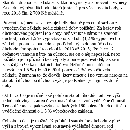
Starobní důchod se skládá ze základní výměry a z procentní výměry.
Základní výměra důchodu, která je stejná pro všechny důchody, v
roce 2018 činí 2 700 Kč měsíčně.
Procentní výměra se stanovuje individuálně procentní sazbou z
výpočtového základu podle získané doby pojištění. Za každý rok
důchodového pojištění (do doby, než vznikne nárok na starobní
důchod) náleží 1,5 % výpočtového základu (1,2 % výpočtového
základu, pokud se bude doba pojištění krýt s dobou účasti na
důchodovém spoření v období let 2013 až 2015). Poté, co již
občanovi vznikne nárok na důchod, ale on o něj nepožádá, nebo
požádá o jeho přiznání bez výplaty a bude pracovat dál, tak se mu
za každých 90 kalendářních dnů výdělečné činnosti důchod
navyšuje o 1,5 % (do 30.6.2001 pouze o 1 %) výpočtového
základu. Znamená to, že člověk, který pracuje i po vzniku nároku na
starobní důchod, si důchod zvyšuje podstatně rychleji než do té
doby.
Od 1.1.2010 je možné také pobírání starobního důchodu ve výši
jedné poloviny a zároveň vykonávání soustavné výdělečné činnosti.
Tento důchod se pak zvyšuje za každých 180 kalendářních dnů této
výdělečné činnosti o 1,5 % výpočtového základu.
Od tohoto data je možné též pobírání starobního důchodu v plné
výši a zároveň vykonávání soustavné výdělečné činnosti (od