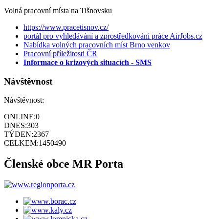
Volná pracovní místa na Tišnovsku
https://www.pracetisnov.cz/
portál pro vyhledávání a zprostředkování práce AirJobs.cz
Nabídka volných pracovních míst Brno venkov
Pracovní příležitosti ČR
Informace o krizových situacích - SMS
Návštěvnost
Návštěvnost:
ONLINE:
0
DNES:
303
TÝDEN:
2367
CELKEM:
1450490
Členské obce MR Porta