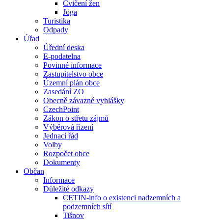
Cvičení žen
Jóga
Turistika
Odpady
Úřad
Úřední deska
E-podatelna
Povinné informace
Zastupitelstvo obce
Územní plán obce
Zasedání ZO
Obecně závazné vyhlášky
CzechPoint
Zákon o střetu zájmů
Výběrová řízení
Jednací řád
Volby
Rozpočet obce
Dokumenty
Občan
Informace
Důležité odkazy
CETIN-info o existenci nadzemních a
podzemních sítí
Tišnov