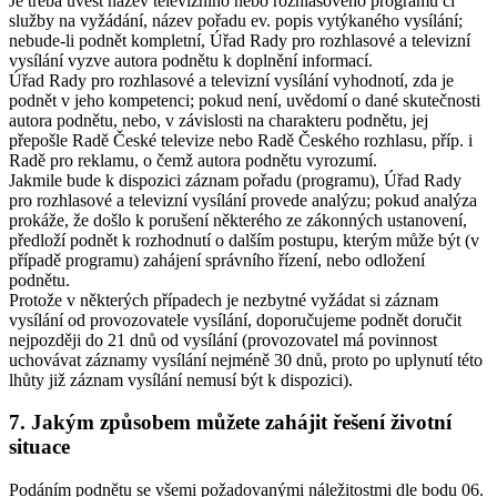
Je třeba uvést název televizního nebo rozhlasového programu či
služby na vyžádání, název pořadu ev. popis vytýkaného vysílání;
nebude-li podnět kompletní, Úřad Rady pro rozhlasové a televizní
vysílání vyzve autora podnětu k doplnění informací.
Úřad Rady pro rozhlasové a televizní vysílání vyhodnotí, zda je
podnět v jeho kompetenci; pokud není, uvědomí o dané skutečnosti
autora podnětu, nebo, v závislosti na charakteru podnětu, jej
přepošle Radě České televize nebo Radě Českého rozhlasu, příp. i
Radě pro reklamu, o čemž autora podnětu vyrozumí.
Jakmile bude k dispozici záznam pořadu (programu), Úřad Rady
pro rozhlasové a televizní vysílání provede analýzu; pokud analýza
prokáže, že došlo k porušení některého ze zákonných ustanovení,
předloží podnět k rozhodnutí o dalším postupu, kterým může být (v
případě programu) zahájení správního řízení, nebo odložení
podnětu.
Protože v některých případech je nezbytné vyžádat si záznam
vysílání od provozovatele vysílání, doporučujeme podnět doručit
nejpozději do 21 dnů od vysílání (provozovatel má povinnost
uchovávat záznamy vysílání nejméně 30 dnů, proto po uplynutí této
lhůty již záznam vysílání nemusí být k dispozici).
7. Jakým způsobem můžete zahájit řešení životní
situace
Podáním podnětu se všemi požadovanými náležitostmi dle bodu 06.