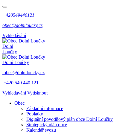
+420549440121
obec@dolniloucky.cz
Vyhledávání
Dolní
Loučky
Dolní Loučky
obec@dolniloucky.cz
+420 549 440 121
Vyhledávání
Vytisknout
Obec
Základní informace
Poplatky
Digitální povodňový plán obce Dolní Loučky
Strategický plán obce
Kalendář svozu