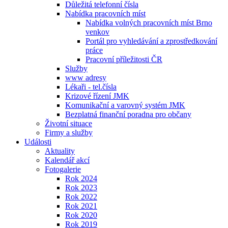
Důležitá telefonní čísla
Nabídka pracovních míst
Nabídka volných pracovních míst Brno
venkov
Portál pro vyhledávání a zprostředkování
práce
Pracovní příležitosti ČR
Služby
www adresy
Lékaři - tel.čísla
Krizové řízení JMK
Komunikační a varovný systém JMK
Bezplatná finanční poradna pro občany
Životní situace
Firmy a služby
Události
Aktuality
Kalendář akcí
Fotogalerie
Rok 2024
Rok 2023
Rok 2022
Rok 2021
Rok 2020
Rok 2019