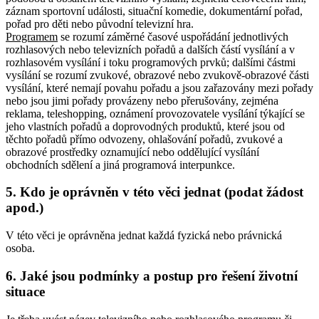
záznam sportovní události, situační komedie, dokumentární pořad,
pořad pro děti nebo původní televizní hra.
Programem
se rozumí záměrné časové uspořádání jednotlivých
rozhlasových nebo televizních pořadů a dalších částí vysílání a v
rozhlasovém vysílání i toku programových prvků; dalšími částmi
vysílání se rozumí zvukové, obrazové nebo zvukově-obrazové části
vysílání, které nemají povahu pořadu a jsou zařazovány mezi pořady
nebo jsou jimi pořady provázeny nebo přerušovány, zejména
reklama, teleshopping, oznámení provozovatele vysílání týkající se
jeho vlastních pořadů a doprovodných produktů, které jsou od
těchto pořadů přímo odvozeny, ohlašování pořadů, zvukové a
obrazové prostředky oznamující nebo oddělující vysílání
obchodních sdělení a jiná programová interpunkce.
5. Kdo je oprávněn v této věci jednat (podat žádost
apod.)
V této věci je oprávněna jednat každá fyzická nebo právnická
osoba.
6. Jaké jsou podmínky a postup pro řešení životní
situace