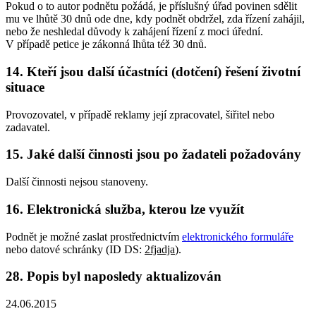
Pokud o to autor podnětu požádá, je příslušný úřad povinen sdělit
mu ve lhůtě 30 dnů ode dne, kdy podnět obdržel, zda řízení zahájil,
nebo že neshledal důvody k zahájení řízení z moci úřední.
V případě petice je zákonná lhůta též 30 dnů.
14. Kteří jsou další účastníci (dotčení) řešení životní
situace
Provozovatel, v případě reklamy její zpracovatel, šiřitel nebo
zadavatel.
15. Jaké další činnosti jsou po žadateli požadovány
Další činnosti nejsou stanoveny.
16. Elektronická služba, kterou lze využít
Podnět je možné zaslat prostřednictvím
elektronického formuláře
nebo datové schránky (ID DS:
2fjadja
).
28. Popis byl naposledy aktualizován
24.06.2015