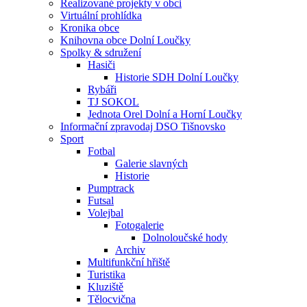
Realizované projekty v obci
Virtuální prohlídka
Kronika obce
Knihovna obce Dolní Loučky
Spolky & sdružení
Hasiči
Historie SDH Dolní Loučky
Rybáři
TJ SOKOL
Jednota Orel Dolní a Horní Loučky
Informační zpravodaj DSO Tišnovsko
Sport
Fotbal
Galerie slavných
Historie
Pumptrack
Futsal
Volejbal
Fotogalerie
Dolnoloučské hody
Archiv
Multifunkční hřiště
Turistika
Kluziště
Tělocvična