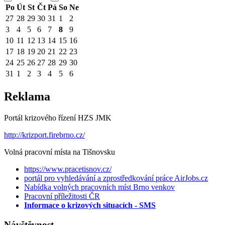
Po
Út
St
Čt
Pá
So
Ne
27
28
29
30
31
1
2
3
4
5
6
7
8
9
10
11
12
13
14
15
16
17
18
19
20
21
22
23
24
25
26
27
28
29
30
31
1
2
3
4
5
6
Reklama
Portál krizového řízení HZS JMK
http://krizport.firebrno.cz/
Volná pracovní místa na Tišnovsku
https://www.pracetisnov.cz/
portál pro vyhledávání a zprostředkování práce AirJobs.cz
Nabídka volných pracovních míst Brno venkov
Pracovní příležitosti ČR
Informace o krizových situacích - SMS
Návštěvnost