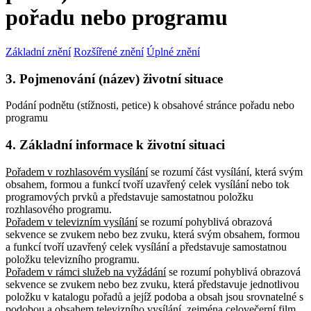
pořadu nebo programu
Základní znění
Rozšířené znění
Úplné znění
3. Pojmenování (název) životní situace
Podání podnětu (stížnosti, petice) k obsahové stránce pořadu nebo
programu
4. Základní informace k životní situaci
Pořadem v rozhlasovém vysílání
se rozumí část vysílání, která svým
obsahem, formou a funkcí tvoří uzavřený celek vysílání nebo tok
programových prvků a představuje samostatnou položku
rozhlasového programu.
Pořadem v televizním vysílání
se rozumí pohyblivá obrazová
sekvence se zvukem nebo bez zvuku, která svým obsahem, formou
a funkcí tvoří uzavřený celek vysílání a představuje samostatnou
položku televizního programu.
Pořadem v rámci služeb na vyžádání
se rozumí pohyblivá obrazová
sekvence se zvukem nebo bez zvuku, která představuje jednotlivou
položku v katalogu pořadů a jejíž podoba a obsah jsou srovnatelné s
podobou a obsahem televizního vysílání, zejména celovečerní film,