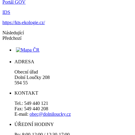
Portál GOV
IDS
https://kts-ekologie.cz/
Následující
Předchozí
ADRESA
Obecní úřad
Dolní Loučky 208
594 55
KONTAKT
Tel.: 549 440 121
Fax: 549 440 208
E-mail:
obec@dolniloucky.cz
ÚŘEDNÍ HODINY
Po: 8:00-12:00 / 12:30-17:00