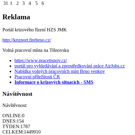
31
1
2
3
4
5
6
Reklama
Portál krizového řízení HZS JMK
http://krizport.firebrno.cz/
Volná pracovní místa na Tišnovsku
https://www.pracetisnov.cz/
portál pro vyhledávání a zprostředkování práce AirJobs.cz
Nabídka volných pracovních míst Brno venkov
Pracovní příležitosti ČR
Informace o krizových situacích - SMS
Návštěvnost
Návštěvnost:
ONLINE:
0
DNES:
154
TÝDEN:
1787
CELKEM:
1449910