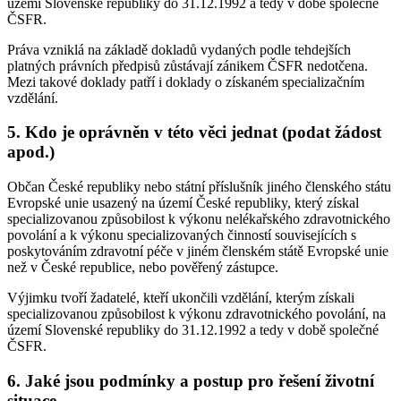
území Slovenské republiky do 31.12.1992 a tedy v době společné
ČSFR.
Práva vzniklá na základě dokladů vydaných podle tehdejších
platných právních předpisů zůstávají zánikem ČSFR nedotčena.
Mezi takové doklady patří i doklady o získaném specializačním
vzdělání.
5. Kdo je oprávněn v této věci jednat (podat žádost
apod.)
Občan České republiky nebo státní příslušník jiného členského státu
Evropské unie usazený na území České republiky, který získal
specializovanou způsobilost k výkonu nelékařského zdravotnického
povolání a k výkonu specializovaných činností souvisejících s
poskytováním zdravotní péče v jiném členském státě Evropské unie
než v České republice, nebo pověřený zástupce.
Výjimku tvoří žadatelé, kteří ukončili vzdělání, kterým získali
specializovanou způsobilost k výkonu zdravotnického povolání, na
území Slovenské republiky do 31.12.1992 a tedy v době společné
ČSFR.
6. Jaké jsou podmínky a postup pro řešení životní
situace