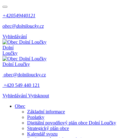
+420549440121
obec@dolniloucky.cz
Vyhledávání
Dolní
Loučky
Dolní Loučky
obec@dolniloucky.cz
+420 549 440 121
Vyhledávání
Vytisknout
Obec
Základní informace
Poplatky
Digitální povodňový plán obce Dolní Loučky
Strategický plán obce
Kalendář svozu