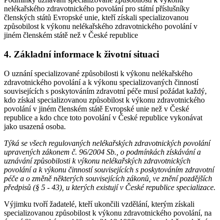
nelékařského zdravotnického povolání pro státní příslušníky
členských států Evropské unie, kteří získali specializovanou
způsobilost k výkonu nelékařského zdravotnického povolání v
jiném členském státě než v České republice
4. Základní informace k životní situaci
O uznání specializované způsobilosti k výkonu nelékařského
zdravotnického povolání a k výkonu specializovaných činností
souvisejících s poskytováním zdravotní péče musí požádat každý,
kdo získal specializovanou způsobilost k výkonu zdravotnického
povolání v jiném členském státě Evropské unie než v České
republice a kdo chce toto povolání v České republice vykonávat
jako usazená osoba.
Týká se všech regulovaných nelékařských zdravotnických povolání
upravených zákonem č. 96/2004 Sb., o podmínkách získávání a
uznávání způsobilosti k výkonu nelékařských zdravotnických
povolání a k výkonu činností souvisejících s poskytováním zdravotní
péče a o změně některých souvisejících zákonů, ve znění pozdějších
předpisů (§ 5 - 43), u kterých existují v České republice specializace.
Výjimku tvoří žadatelé, kteří ukončili vzdělání, kterým získali
specializovanou způsobilost k výkonu zdravotnického povolání, na