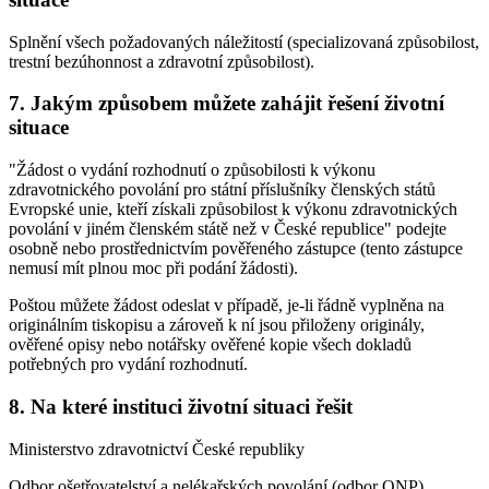
Splnění všech požadovaných náležitostí (specializovaná způsobilost,
trestní bezúhonnost a zdravotní způsobilost).
7. Jakým způsobem můžete zahájit řešení životní
situace
"Žádost o vydání rozhodnutí o způsobilosti k výkonu
zdravotnického povolání pro státní příslušníky členských států
Evropské unie, kteří získali způsobilost k výkonu zdravotnických
povolání v jiném členském státě než v České republice" podejte
osobně nebo prostřednictvím pověřeného zástupce (tento zástupce
nemusí mít plnou moc při podání žádosti).
Poštou můžete žádost odeslat v případě, je-li řádně vyplněna na
originálním tiskopisu a zároveň k ní jsou přiloženy originály,
ověřené opisy nebo notářsky ověřené kopie všech dokladů
potřebných pro vydání rozhodnutí.
8. Na které instituci životní situaci řešit
Ministerstvo zdravotnictví České republiky
Odbor ošetřovatelství a nelékařských povolání (odbor ONP)