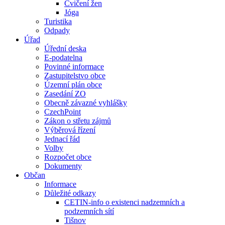
Cvičení žen
Jóga
Turistika
Odpady
Úřad
Úřední deska
E-podatelna
Povinné informace
Zastupitelstvo obce
Územní plán obce
Zasedání ZO
Obecně závazné vyhlášky
CzechPoint
Zákon o střetu zájmů
Výběrová řízení
Jednací řád
Volby
Rozpočet obce
Dokumenty
Občan
Informace
Důležité odkazy
CETIN-info o existenci nadzemních a
podzemních sítí
Tišnov