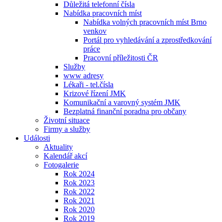
Důležitá telefonní čísla
Nabídka pracovních míst
Nabídka volných pracovních míst Brno
venkov
Portál pro vyhledávání a zprostředkování
práce
Pracovní příležitosti ČR
Služby
www adresy
Lékaři - tel.čísla
Krizové řízení JMK
Komunikační a varovný systém JMK
Bezplatná finanční poradna pro občany
Životní situace
Firmy a služby
Události
Aktuality
Kalendář akcí
Fotogalerie
Rok 2024
Rok 2023
Rok 2022
Rok 2021
Rok 2020
Rok 2019