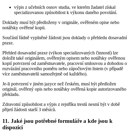
výpis z učebních osnov studia, ve kterém žadatel získal
specializovanou způsobilost k výkonu daného povolání.
Doklady musí být předloženy v originále, ověřeném opise nebo
notářsky ověřené kopii.
Součástí řádně vyplněné žádosti jsou doklady o přehledu dosavadní
praxe.
Přehled dosavadní praxe (výkon specializovaných činností) lze
doložit také originálem, ověřeným opisem nebo notářsky ověřenou
kopií potvrzení od zaměstnavatele, pracovní smlouvou a dohodou o
rozvázání pracovního poměru nebo zápočtovým listem (v případě
více zaměstnavatelů samozřejmě od každého).
Je-li potvrzení v jiném jazyce než českém, musí být předložen
originál, ověřený opis nebo notářsky ověřená kopie autorizovaného
překladu.
Zdravotní způsobilost a výpis z rejstříku trestů nesmí být v době
přijetí žádosti starší 3 měsíců.
11. Jaké jsou potřebné formuláře a kde jsou k
dispozici