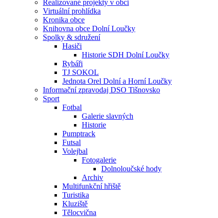
Realizované projekty v obci
Virtuální prohlídka
Kronika obce
Knihovna obce Dolní Loučky
Spolky & sdružení
Hasiči
Historie SDH Dolní Loučky
Rybáři
TJ SOKOL
Jednota Orel Dolní a Horní Loučky
Informační zpravodaj DSO Tišnovsko
Sport
Fotbal
Galerie slavných
Historie
Pumptrack
Futsal
Volejbal
Fotogalerie
Dolnoloučské hody
Archiv
Multifunkční hřiště
Turistika
Kluziště
Tělocvična