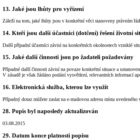
13. Jaké jsou lhůty pro vyřízení
Záleží na tom, jaké lhůty jsou v konkrétní věci stanoveny právním řáde
14. Kteří jsou další účastníci (dotčení) řešení životní s
Další případní účastníci závisí na konkrétních okolnostech vzniklé sit
15. Jaké další činnosti jsou po žadateli požadovány
Případné další činnosti závisí na povaze konkrétní situace a ustanoven
V zásadě je však žádáno podání vysvětlení, relevantních informací ap
16. Elektronická služba, kterou lze využít
Případný dotaz můžete zaslat na e-mailovou adresu místa uvedeného 
28. Popis byl naposledy aktualizován
03.08.2015
29. Datum konce platnosti popisu