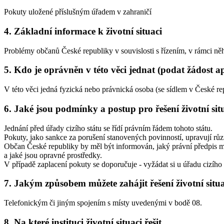
Pokuty uložené příslušným úřadem v zahraničí
4. Základní informace k životní situaci
Problémy občanů České republiky v souvislosti s řízením, v rámci něh
5. Kdo je oprávněn v této věci jednat (podat žádost a
V této věci jedná fyzická nebo právnická osoba (se sídlem v České r
6. Jaké jsou podmínky a postup pro řešení životní sit
Jednání před úřady cizího státu se řídí právním řádem tohoto státu.
Pokuty, jako sankce za porušení stanovených povinností, upravují růz
Občan České republiky by měl být informován, jaký právní předpis měl 
a jaké jsou opravné prostředky.
V případě zaplacení pokuty se doporučuje - vyžádat si u úřadu cizího 
7. Jakým způsobem můžete zahájit řešení životní situ
Telefonickým či jiným spojením s místy uvedenými v bodě 08.
8. Na které instituci životní situaci řešit