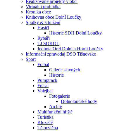
Realizované projekty v obci
Virtuální prohlídka
Kronika obce
Knihovna obce Dolní Loučky
Spolky & sdružení
Hasiči
Historie SDH Dolní Loučky
Rybáři
TJ SOKOL
Jednota Orel Dolní a Horní Loučky
Informační zpravodaj DSO Tišnovsko
Sport
Fotbal
Galerie slavných
Historie
Pumptrack
Futsal
Volejbal
Fotogalerie
Dolnoloučské hody
Archiv
Multifunkční hřiště
Turistika
Kluziště
Tělocvična