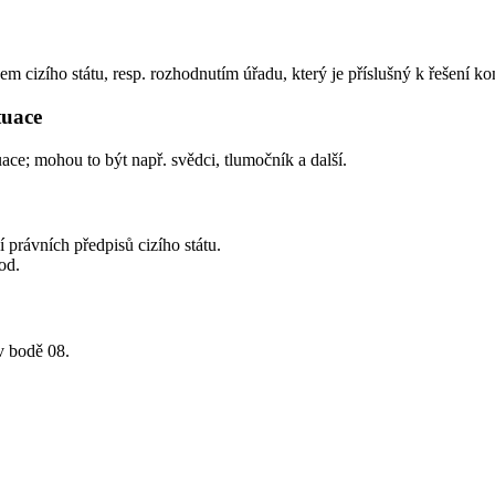
m cizího státu, resp. rozhodnutím úřadu, který je příslušný k řešení kon
ituace
uace; mohou to být např. svědci, tlumočník a další.
í právních předpisů cizího státu.
od.
v bodě 08.