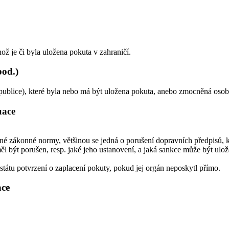
ož je či byla uložena pokuta v zahraničí.
pod.)
epublice), které byla nebo má být uložena pokuta, anebo zmocněná osob
uace
né zákonné normy, většinou se jedná o porušení dopravních předpisů, kt
být porušen, resp. jaké jeho ustanovení, a jaká sankce může být uložena
státu potvrzení o zaplacení pokuty, pokud jej orgán neposkytl přímo.
ace