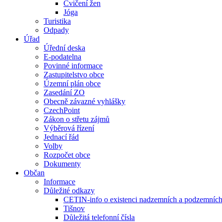
Cvičení žen
Jóga
Turistika
Odpady
Úřad
Úřední deska
E-podatelna
Povinné informace
Zastupitelstvo obce
Územní plán obce
Zasedání ZO
Obecně závazné vyhlášky
CzechPoint
Zákon o střetu zájmů
Výběrová řízení
Jednací řád
Volby
Rozpočet obce
Dokumenty
Občan
Informace
Důležité odkazy
CETIN-info o existenci nadzemních a podzemních 
Tišnov
Důležitá telefonní čísla