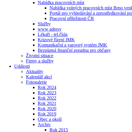
Nabídka pracovních míst
Nabídka volných pracovních míst Brno ven
Portál pro vyhledávání a zprostředkování pr
Pracovní příležitosti ČR
Služby
www adresy
Lékaři - tel.čísla
Krizové řízení JMK
Komunikační a varovný systém JMK
Bezplatná finanční poradna pro občany
Životní situace
Firmy a služby
Události
Aktuality
Kalendář akcí
Fotogalerie
Rok 2024
Rok 2023
Rok 2022
Rok 2021
Rok 2020
Rok 2019
Obec a okolí
Archiv
Rok 2015