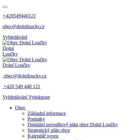
+420549440121
obec@dolniloucky.cz
Vyhledávání
Dolní
Loučky
Dolní Loučky
obec@dolniloucky.cz
+420 549 440 121
Vyhledávání
Vytisknout
Obec
Základní informace
Poplatky
Digitální povodňový plán obce Dolní Loučky
Strategický plán obce
Kalendář svozu