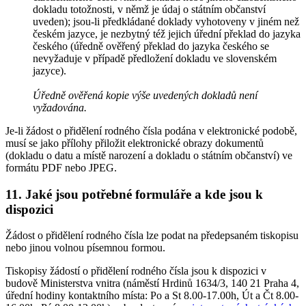
dokladu totožnosti, v němž je údaj o státním občanství
uveden); jsou-li předkládané doklady vyhotoveny v jiném než
českém jazyce, je nezbytný též jejich úřední překlad do jazyka
českého (úředně ověřený překlad do jazyka českého se
nevyžaduje v případě předložení dokladu ve slovenském
jazyce).
Úředně ověřená kopie výše uvedených dokladů není
vyžadována.
Je-li žádost o přidělení rodného čísla podána v elektronické podobě,
musí se jako přílohy přiložit elektronické obrazy dokumentů
(dokladu o datu a místě narození a dokladu o státním občanství) ve
formátu PDF nebo JPEG.
11. Jaké jsou potřebné formuláře a kde jsou k
dispozici
Žádost o přidělení rodného čísla lze podat na předepsaném tiskopisu
nebo jinou volnou písemnou formou.
Tiskopisy žádostí o přidělení rodného čísla jsou k dispozici v
budově Ministerstva vnitra (náměstí Hrdinů 1634/3, 140 21 Praha 4,
úřední hodiny kontaktního místa: Po a St 8.00-17.00h, Út a Čt 8.00-