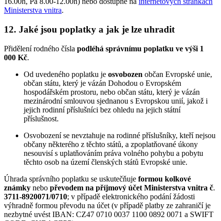
16.00h, Pá 8.00-12.00h) nebo dostupné na
internetových stránkách
Ministerstva vnitra
.
12. Jaké jsou poplatky a jak je lze uhradit
Přidělení rodného čísla
podléhá správnímu poplatku ve výši 1
000 Kč
.
Od uvedeného poplatku je
osvobozen
občan Evropské unie,
občan státu, který je vázán Dohodou o Evropském
hospodářském prostoru, nebo občan státu, který je vázán
mezinárodní smlouvou sjednanou s Evropskou unií, jakož i
jejich rodinní příslušníci bez ohledu na jejich státní
příslušnost.
Osvobození se nevztahuje na rodinné příslušníky, kteří nejsou
občany některého z těchto států, a zpoplatňované úkony
nesouvisí s uplatňováním práva volného pohybu a pobytu
těchto osob na území členských států Evropské unie.
Úhrada správního poplatku se uskutečňuje
formou kolkové
známky
nebo
převodem na příjmový účet Ministerstva vnitra č
.
3711-8920071/0710
; v případě elektronického podání žádosti
výhradně formou převodu na účet (v případě platby ze zahraničí je
nezbytné uvést IBAN: CZ47 0710 0037 1100 0892 0071 a SWIFT