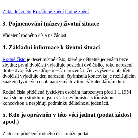
Základní znění
Rozšířené znění
Úplné znění
3. Pojmenování (název) životní situace
Přidělení rodného čísla na žádost
4. Základní informace k životní situaci
Rodné číslo
je desetimístné číslo, které je dělitelné jedenácti beze
zbytku; první dvojčíslí vyjadřuje poslední dvě číslice roku narození,
druhé dvojčíslí vyjadřuje měsíc narození, u žen zvýšené o 50, třetí
dvojčíslí vyjadřuje den narození; čtyřmístná koncovka je rozlišujícím
znakem fyzických osob narozených v tomtéž kalendářním dnu.
Rodná čísla přidělená fyzickým osobám narozeným před 1.1.1954
mají stejnou strukturu, jsou však devítimístná s třímístnou
koncovkou a nesplňují podmínku dělitelnosti jedenácti.
5. Kdo je oprávněn v této věci jednat (podat žádost
apod.)
Žádost o přidělení rodného čísla může podat: