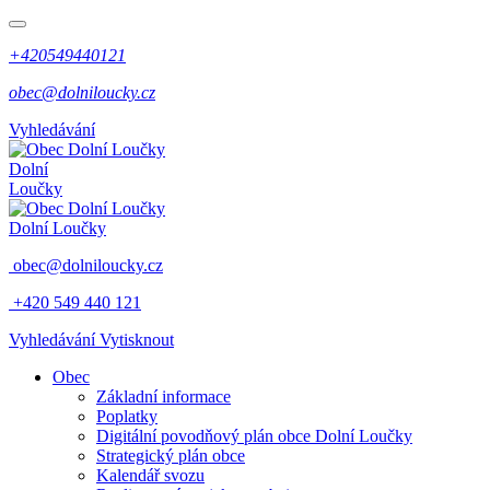
+420549440121
obec@dolniloucky.cz
Vyhledávání
Dolní
Loučky
Dolní Loučky
obec@dolniloucky.cz
+420 549 440 121
Vyhledávání
Vytisknout
Obec
Základní informace
Poplatky
Digitální povodňový plán obce Dolní Loučky
Strategický plán obce
Kalendář svozu