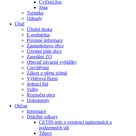
Cvičení žen
Jóga
Turistika
Odpady
Úřad
Úřední deska
E-podatelna
Povinné informace
Zastupitelstvo obce
Územní plán obce
Zasedání ZO
Obecně závazné vyhlášky
CzechPoint
Zákon o střetu zájmů
Výběrová řízení
Jednací řád
Volby
Rozpočet obce
Dokumenty
Občan
Informace
Důležité odkazy
CETIN-info o existenci nadzemních a
podzemních sítí
Tišnov