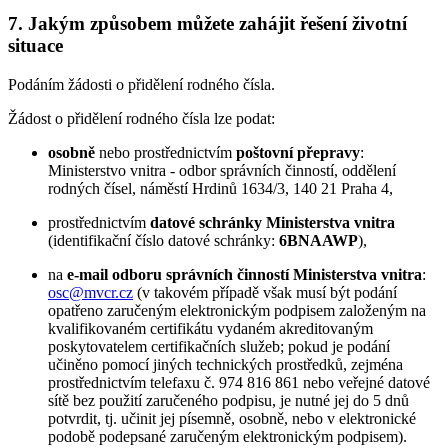
7. Jakým způsobem můžete zahájit řešení životní
situace
Podáním žádosti o přidělení rodného čísla.
Žádost o přidělení rodného čísla lze podat:
osobně
nebo prostřednictvím
poštovní přepravy
:
Ministerstvo vnitra - odbor správních činností, oddělení
rodných čísel, náměstí Hrdinů 1634/3, 140 21 Praha 4,
prostřednictvím
datové schránky Ministerstva vnitra
(identifikační číslo datové schránky:
6BNAAWP
),
na
e-mail odboru správních činností Ministerstva vnitra
:
osc@mvcr.cz
(v takovém případě však musí být podání
opatřeno zaručeným elektronickým podpisem založeným na
kvalifikovaném certifikátu vydaném akreditovaným
poskytovatelem certifikačních služeb; pokud je podání
učiněno pomocí jiných technických prostředků, zejména
prostřednictvím telefaxu č. 974 816 861 nebo veřejné datové
sítě bez použití zaručeného podpisu, je nutné jej do 5 dnů
potvrdit, tj. učinit jej písemně, osobně, nebo v elektronické
podobě podepsané zaručeným elektronickým podpisem).