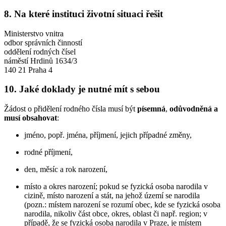
8. Na které instituci životní situaci řešit
Ministerstvo vnitra
odbor správních činností
oddělení rodných čísel
náměstí Hrdinů 1634/3
140 21 Praha 4
10. Jaké doklady je nutné mít s sebou
Žádost o přidělení rodného čísla musí být
písemná
,
odůvodněná
a
musí obsahovat
:
jméno, popř. jména, příjmení, jejich případné změny,
rodné příjmení,
den, měsíc a rok narození,
místo a okres narození; pokud se fyzická osoba narodila v
cizině, místo narození a stát, na jehož území se narodila
(pozn.: místem narození se rozumí obec, kde se fyzická osoba
narodila, nikoliv část obce, okres, oblast či např. region; v
případě, že se fyzická osoba narodila v Praze, je místem