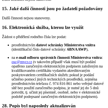
15. Jaké další činnosti jsou po žadateli požadovány
Další činnosti nejsou stanoveny.
16. Elektronická služba, kterou lze využít
Žádost o přidělení rodného čísla lze podat:
prostřednictvím
datové schránky Ministerstva vnitra
(identifikační číslo datové schránky:
6BNAAWP
),
na
e-mail odboru správních činností Ministerstva vnitra
:
osc@mvcr.cz
(v takovém případě však musí být podání
opatřeno zaručeným elektronickým podpisem založeným na
kvalifikovaném certifikátu vydaném akreditovaným
poskytovatelem certifikačních služeb; pokud je podání
učiněno pomocí jiných technických prostředků, zejména
prostřednictvím telefaxu č. 974 816 861 nebo veřejné datové
sítě bez použití zaručeného podpisu, je nutné jej do 5 dnů
potvrdit, tj. učinit jej písemně, osobně, nebo v elektronické
podobě podepsané zaručeným elektronickým podpisem).
28. Popis byl naposledy aktualizován