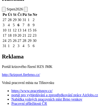
Srpen
2026
Po
Út
St
Čt
Pá
So
Ne
27
28
29
30
31
1
2
3
4
5
6
7
8
9
10
11
12
13
14
15
16
17
18
19
20
21
22
23
24
25
26
27
28
29
30
31
1
2
3
4
5
6
Reklama
Portál krizového řízení HZS JMK
http://krizport.firebrno.cz/
Volná pracovní místa na Tišnovsku
https://www.pracetisnov.cz/
portál pro vyhledávání a zprostředkování práce AirJobs.cz
Nabídka volných pracovních míst Brno venkov
Pracovní příležitosti ČR