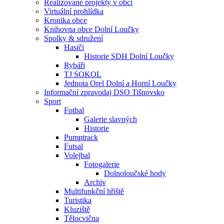
Realizované projekty v obci
Virtuální prohlídka
Kronika obce
Knihovna obce Dolní Loučky
Spolky & sdružení
Hasiči
Historie SDH Dolní Loučky
Rybáři
TJ SOKOL
Jednota Orel Dolní a Horní Loučky
Informační zpravodaj DSO Tišnovsko
Sport
Fotbal
Galerie slavných
Historie
Pumptrack
Futsal
Volejbal
Fotogalerie
Dolnoloučské hody
Archiv
Multifunkční hřiště
Turistika
Kluziště
Tělocvična