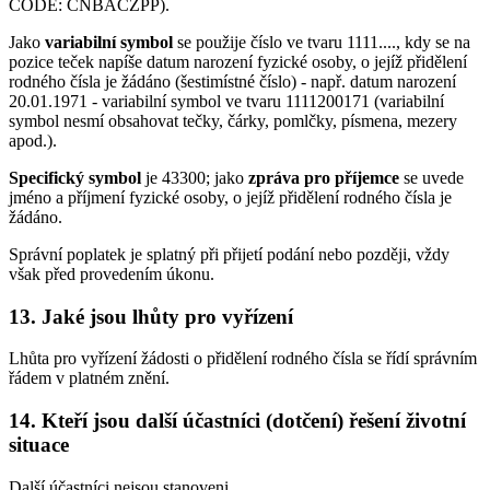
CODE: CNBACZPP).
Jako
variabilní symbol
se použije číslo ve tvaru 1111...., kdy se na
pozice teček napíše datum narození fyzické osoby, o jejíž přidělení
rodného čísla je žádáno (šestimístné číslo) - např. datum narození
20.01.1971 - variabilní symbol ve tvaru 1111200171 (variabilní
symbol nesmí obsahovat tečky, čárky, pomlčky, písmena, mezery
apod.).
Specifický symbol
je 43300; jako
zpráva pro příjemce
se uvede
jméno a příjmení fyzické osoby, o jejíž přidělení rodného čísla je
žádáno.
Správní poplatek je splatný při přijetí podání nebo později, vždy
však před provedením úkonu.
13. Jaké jsou lhůty pro vyřízení
Lhůta pro vyřízení žádosti o přidělení rodného čísla se řídí správním
řádem v platném znění.
14. Kteří jsou další účastníci (dotčení) řešení životní
situace
Další účastníci nejsou stanoveni.