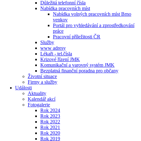
Důležitá telefonní čísla
Nabídka pracovních míst
Nabídka volných pracovních míst Brno
venkov
Portál pro vyhledávání a zprostředkování
práce
Pracovní příležitosti ČR
Služby
www adresy
Lékaři - tel.čísla
Krizové řízení JMK
Komunikační a varovný systém JMK
Bezplatná finanční poradna pro občany
Životní situace
Firmy a služby
Události
Aktuality
Kalendář akcí
Fotogalerie
Rok 2024
Rok 2023
Rok 2022
Rok 2021
Rok 2020
Rok 2019