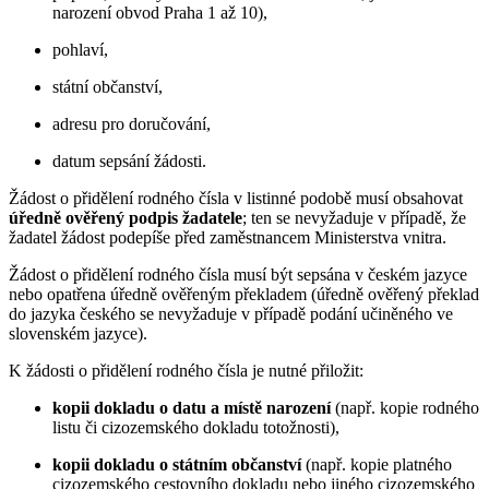
narození obvod Praha 1 až 10),
pohlaví,
státní občanství,
adresu pro doručování,
datum sepsání žádosti.
Žádost o přidělení rodného čísla v listinné podobě musí obsahovat
úředně ověřený podpis žadatele
; ten se nevyžaduje v případě, že
žadatel žádost podepíše před zaměstnancem Ministerstva vnitra.
Žádost o přidělení rodného čísla musí být sepsána v českém jazyce
nebo opatřena úředně ověřeným překladem (úředně ověřený překlad
do jazyka českého se nevyžaduje v případě podání učiněného ve
slovenském jazyce).
K žádosti o přidělení rodného čísla je nutné přiložit:
kopii dokladu o datu a místě narození
(např. kopie rodného
listu či cizozemského dokladu totožnosti),
kopii dokladu o státním občanství
(např. kopie platného
cizozemského cestovního dokladu nebo jiného cizozemského