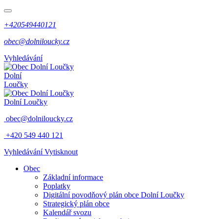
+420549440121
obec@dolniloucky.cz
Vyhledávání
Dolní
Loučky
Dolní Loučky
obec@dolniloucky.cz
+420 549 440 121
Vyhledávání
Vytisknout
Obec
Základní informace
Poplatky
Digitální povodňový plán obce Dolní Loučky
Strategický plán obce
Kalendář svozu