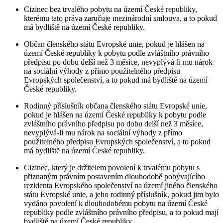
Cizinec bez trvalého pobytu na území České republiky,
kterému tato práva zaručuje mezinárodní smlouva, a to pokud
má bydliště na území České republiky.
Občan členského státu Evropské unie, pokud je hlášen na
území České republiky k pobytu podle zvláštního právního
předpisu po dobu delší než 3 měsíce, nevyplývá-li mu nárok
na sociální výhody z přímo použitelného předpisu
Evropských společenství, a to pokud má bydliště na území
České republiky.
Rodinný příslušník občana členského státu Evropské unie,
pokud je hlášen na území České republiky k pobytu podle
zvláštního právního předpisu po dobu delší než 3 měsíce,
nevyplývá-li mu nárok na sociální výhody z přímo
použitelného předpisu Evropských společenství, a to pokud
má bydliště na území České republiky.
Cizinec, který je držitelem povolení k trvalému pobytu s
přiznaným právním postavením dlouhodobě pobývajícího
rezidenta Evropského společenství na území jiného členského
státu Evropské unie, a jeho rodinný příslušník, pokud jim bylo
vydáno povolení k dlouhodobému pobytu na území České
republiky podle zvláštního právního předpisu, a to pokud mají
bydliště na území České republiky.