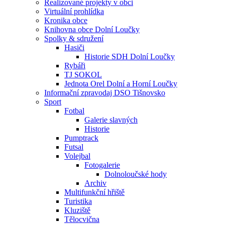
Realizované projekty v obci
Virtuální prohlídka
Kronika obce
Knihovna obce Dolní Loučky
Spolky & sdružení
Hasiči
Historie SDH Dolní Loučky
Rybáři
TJ SOKOL
Jednota Orel Dolní a Horní Loučky
Informační zpravodaj DSO Tišnovsko
Sport
Fotbal
Galerie slavných
Historie
Pumptrack
Futsal
Volejbal
Fotogalerie
Dolnoloučské hody
Archiv
Multifunkční hřiště
Turistika
Kluziště
Tělocvična