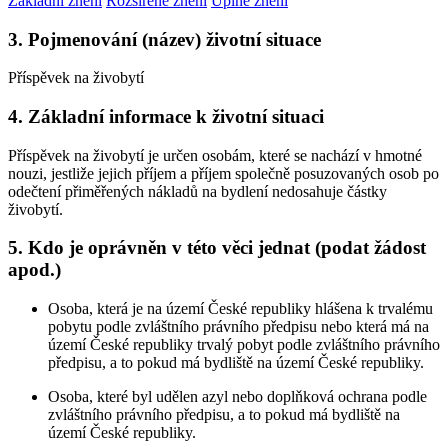
Základní znění
Rozšířené znění
Úplné znění
3. Pojmenování (název) životní situace
Příspěvek na živobytí
4. Základní informace k životní situaci
Příspěvek na živobytí je určen osobám, které se nachází v hmotné
nouzi, jestliže jejich příjem a příjem společně posuzovaných osob po
odečtení přiměřených nákladů na bydlení nedosahuje částky
živobytí.
5. Kdo je oprávněn v této věci jednat (podat žádost
apod.)
Osoba, která je na území České republiky hlášena k trvalému
pobytu podle zvláštního právního předpisu nebo která má na
území České republiky trvalý pobyt podle zvláštního právního
předpisu, a to pokud má bydliště na území České republiky.
Osoba, které byl udělen azyl nebo doplňková ochrana podle
zvláštního právního předpisu, a to pokud má bydliště na
území České republiky.