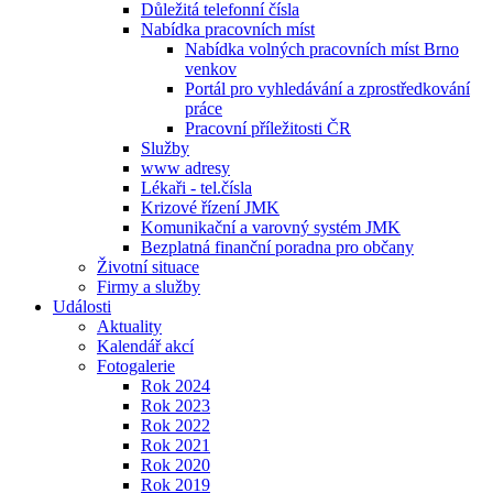
Důležitá telefonní čísla
Nabídka pracovních míst
Nabídka volných pracovních míst Brno
venkov
Portál pro vyhledávání a zprostředkování
práce
Pracovní příležitosti ČR
Služby
www adresy
Lékaři - tel.čísla
Krizové řízení JMK
Komunikační a varovný systém JMK
Bezplatná finanční poradna pro občany
Životní situace
Firmy a služby
Události
Aktuality
Kalendář akcí
Fotogalerie
Rok 2024
Rok 2023
Rok 2022
Rok 2021
Rok 2020
Rok 2019