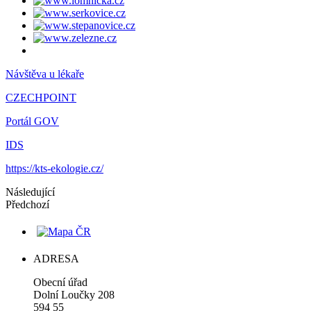
Návštěva u lékaře
CZECHPOINT
Portál GOV
IDS
https://kts-ekologie.cz/
Následující
Předchozí
ADRESA
Obecní úřad
Dolní Loučky 208
594 55