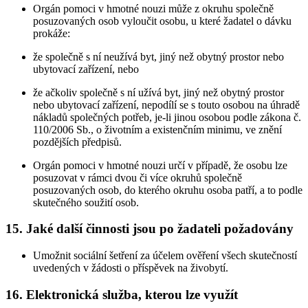
Orgán pomoci v hmotné nouzi může z okruhu společně
posuzovaných osob vyloučit osobu, u které žadatel o dávku
prokáže:
že společně s ní neužívá byt, jiný než obytný prostor nebo
ubytovací zařízení, nebo
že ačkoliv společně s ní užívá byt, jiný než obytný prostor
nebo ubytovací zařízení, nepodílí se s touto osobou na úhradě
nákladů společných potřeb, je-li jinou osobou podle zákona č.
110/2006 Sb., o životním a existenčním minimu, ve znění
pozdějších předpisů.
Orgán pomoci v hmotné nouzi určí v případě, že osobu lze
posuzovat v rámci dvou či více okruhů společně
posuzovaných osob, do kterého okruhu osoba patří, a to podle
skutečného soužití osob.
15. Jaké další činnosti jsou po žadateli požadovány
Umožnit sociální šetření za účelem ověření všech skutečností
uvedených v žádosti o příspěvek na živobytí.
16. Elektronická služba, kterou lze využít