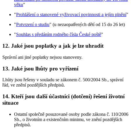
věku
"
"
Prohlášení o stanovené vyživovací povinnosti a jejím plnění
"
"
Potvrzení o studiu
" (u nezaopatřených dětí od 15 do 26 let)
"
Souhlas s předáním rodného čísla České poště
"
12. Jaké jsou poplatky a jak je lze uhradit
Správní ani jiné poplatky nejsou stanoveny.
13. Jaké jsou lhůty pro vyřízení
Lhůty jsou řešeny v souladu se zákonem č. 500/2004 Sb., správní
řád, ve znění pozdějších předpisů.
14. Kteří jsou další účastníci (dotčení) řešení životní
situace
Ostatní společně posuzované osoby podle zákona č. 110/2006
Sb., o životním a existenčním minimu, ve znění pozdějších
předpisů.