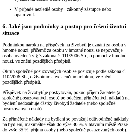
V případě nezletilé osoby - zákonný zástupce nebo
opatrovník.
6. Jaké jsou podmínky a postup pro řešení životní
situace
Podmínkou nároku na příspěvek na živobytí je uznání za osobu v
hmotné nouzi; přičemž za osobu v hmotné nouzi se nepovažuje
osoba uvedená v § 3 zákona č. 111/2006 Sb., o pomoci v hmotné
nouzi, ve znění pozdějších předpisů.
Okruh společně posuzovaných osob se posuzuje podle zákona č.
110/2006 Sb., o životním a existenčním minimu, ve znění
pozdějších předpisů.
Příspěvek na živobytí je poskytován, pokud příjem žadatele (a
společně posuzovaných osob) po odečtení přiměřených nákladů na
bydlení nedosahuje částky živobytí žadatele (nebo společně
posuzovaných osob).
Za přiměřené náklady na bydlení se považují odůvodněné náklady
na bydlení, maximálně však do výše 30 %, v hlavním městě Praze
do výše 35 %, příjmu osoby (nebo společně posuzovaných osob).