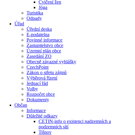
Cvičení žen
Jóga
Turistika
Odpady
Úřad
Úřední deska
E-podatelna
Povinné informace
Zastupitelstvo obce
Územní plán obce
Zasedání ZO
Obecně závazné vyhlášky
CzechPoint
Zákon o střetu zájmů
Výběrová řízení
Jednací řád
Volby
Rozpočet obce
Dokumenty
Občan
Informace
Důležité odkazy
CETIN-info o existenci nadzemních a
podzemních sítí
Tišnov