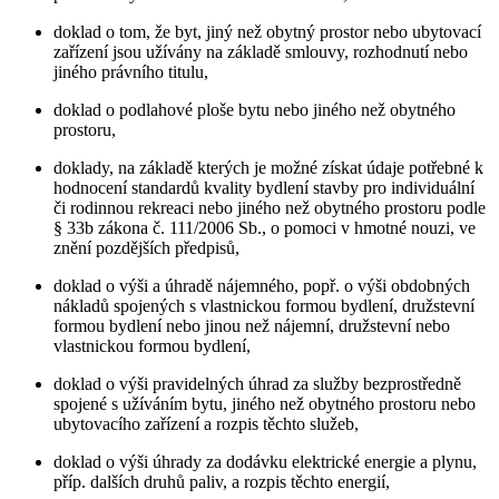
doklad o tom, že byt, jiný než obytný prostor nebo ubytovací
zařízení jsou užívány na základě smlouvy, rozhodnutí nebo
jiného právního titulu,
doklad o podlahové ploše bytu nebo jiného než obytného
prostoru,
doklady, na základě kterých je možné získat údaje potřebné k
hodnocení standardů kvality bydlení stavby pro individuální
či rodinnou rekreaci nebo jiného než obytného prostoru podle
§ 33b zákona č. 111/2006 Sb., o pomoci v hmotné nouzi, ve
znění pozdějších předpisů,
doklad o výši a úhradě nájemného, popř. o výši obdobných
nákladů spojených s vlastnickou formou bydlení, družstevní
formou bydlení nebo jinou než nájemní, družstevní nebo
vlastnickou formou bydlení,
doklad o výši pravidelných úhrad za služby bezprostředně
spojené s užíváním bytu, jiného než obytného prostoru nebo
ubytovacího zařízení a rozpis těchto služeb,
doklad o výši úhrady za dodávku elektrické energie a plynu,
příp. dalších druhů paliv, a rozpis těchto energií,