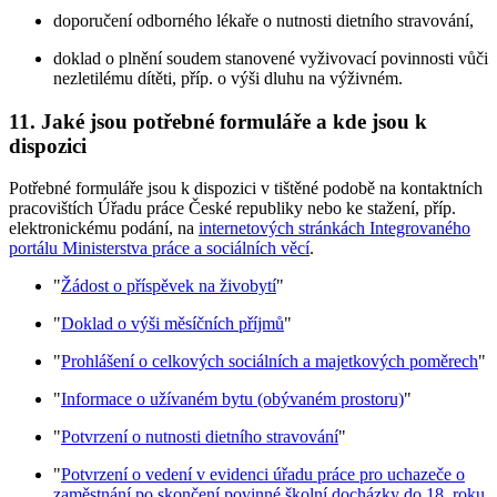
doporučení odborného lékaře o nutnosti dietního stravování,
doklad o plnění soudem stanovené vyživovací povinnosti vůči
nezletilému dítěti, příp. o výši dluhu na výživném.
11. Jaké jsou potřebné formuláře a kde jsou k
dispozici
Potřebné formuláře jsou k dispozici v tištěné podobě na kontaktních
pracovištích Úřadu práce České republiky nebo ke stažení, příp.
elektronickému podání, na
internetových stránkách Integrovaného
portálu Ministerstva práce a sociálních věcí
.
"
Žádost o příspěvek na živobytí
"
"
Doklad o výši měsíčních příjmů
"
"
Prohlášení o celkových sociálních a majetkových poměrech
"
"
Informace o užívaném bytu (obývaném prostoru)
"
"
Potvrzení o nutnosti dietního stravování
"
"
Potvrzení o vedení v evidenci úřadu práce pro uchazeče o
zaměstnání po skončení povinné školní docházky do 18. roku