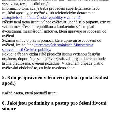
vystavena, tzv. apostilní orgán.
Informaci o tom, zda je třeba provedení superlegalizace nebo
zajištění apostily, je možné zjistit telefonickým dotazem na
zastupitelském úřadu České republiky v zahraničí
.
Někdy není třeba listinu vůbec ověřovat. Jedná se o případy, kdy ve
vztahu mezi Českou republikou a konkrétním státem platí
dvoustranná mezinárodní smlouva, která upravuje osvobození od
ověření.
Seznam smluv o právní pomoci, které upravují osvobození od
ověření, lze najít na
internetových stránkách Ministerstva
spravedlnosti České republiky
.
Pokud je třeba v cizím státě předložit listinu vydanou českým
orgánem, doporučuje se nejdříve zjistit, zda orgán, kterému bude
listina předložena, ověření požaduje. V kladném případě platí o
ověřování obdobně to, co bylo uvedeno shora.
5. Kdo je oprávněn v této věci jednat (podat žádost
apod.)
Každá osoba, která předloží listinu.
6. Jaké jsou podmínky a postup pro řešení životní
situace