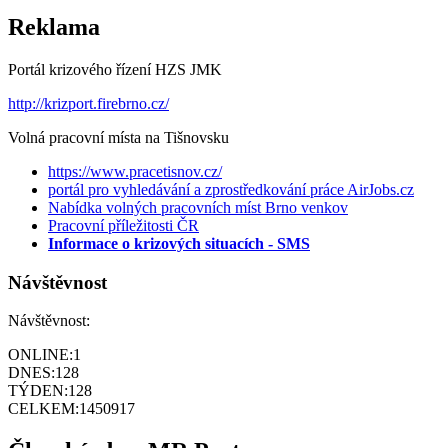
Reklama
Portál krizového řízení HZS JMK
http://krizport.firebrno.cz/
Volná pracovní místa na Tišnovsku
https://www.pracetisnov.cz/
portál pro vyhledávání a zprostředkování práce AirJobs.cz
Nabídka volných pracovních míst Brno venkov
Pracovní příležitosti ČR
Informace o krizových situacích - SMS
Návštěvnost
Návštěvnost:
ONLINE:
1
DNES:
128
TÝDEN:
128
CELKEM:
1450917