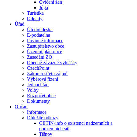
Cvičení žen
Jóga
Turistika
Odpady
Úřad
Úřední deska
E-podatelna
Povinné informace
Zastupitelstvo obce
Územní plán obce
Zasedání ZO
Obecně závazné vyhlášky
CzechPoint
Zákon o střetu zájmů
Výběrová řízení
Jednací řád
Volby
Rozpočet obce
Dokumenty
Občan
Informace
Důležité odkazy
CETIN-info o existenci nadzemních a
podzemních sítí
Tišnov