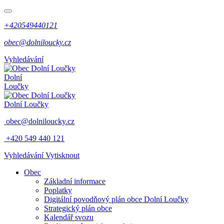
+420549440121
obec@dolniloucky.cz
Vyhledávání
Dolní
Loučky
Dolní Loučky
obec@dolniloucky.cz
+420 549 440 121
Vyhledávání
Vytisknout
Obec
Základní informace
Poplatky
Digitální povodňový plán obce Dolní Loučky
Strategický plán obce
Kalendář svozu