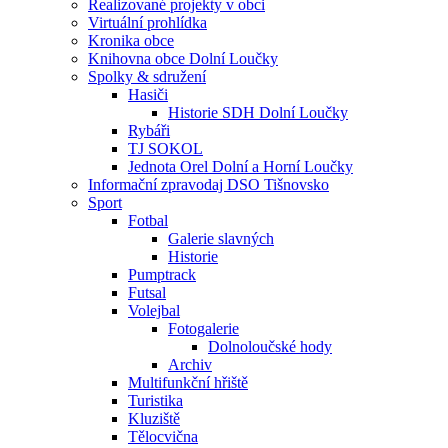
Realizované projekty v obci
Virtuální prohlídka
Kronika obce
Knihovna obce Dolní Loučky
Spolky & sdružení
Hasiči
Historie SDH Dolní Loučky
Rybáři
TJ SOKOL
Jednota Orel Dolní a Horní Loučky
Informační zpravodaj DSO Tišnovsko
Sport
Fotbal
Galerie slavných
Historie
Pumptrack
Futsal
Volejbal
Fotogalerie
Dolnoloučské hody
Archiv
Multifunkční hřiště
Turistika
Kluziště
Tělocvična