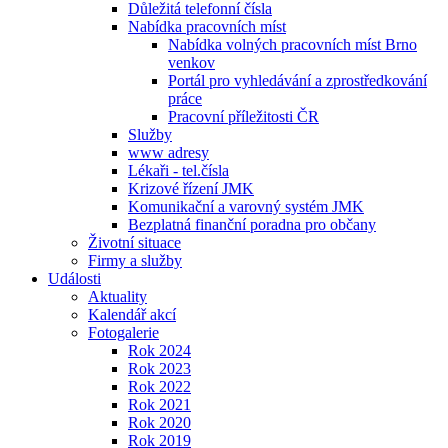
Důležitá telefonní čísla
Nabídka pracovních míst
Nabídka volných pracovních míst Brno
venkov
Portál pro vyhledávání a zprostředkování
práce
Pracovní příležitosti ČR
Služby
www adresy
Lékaři - tel.čísla
Krizové řízení JMK
Komunikační a varovný systém JMK
Bezplatná finanční poradna pro občany
Životní situace
Firmy a služby
Události
Aktuality
Kalendář akcí
Fotogalerie
Rok 2024
Rok 2023
Rok 2022
Rok 2021
Rok 2020
Rok 2019