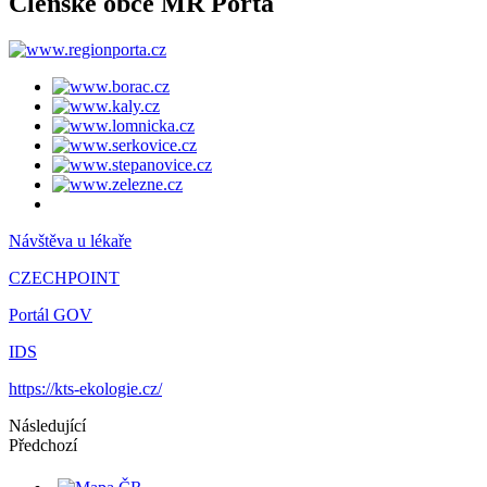
Členské obce MR Porta
Návštěva u lékaře
CZECHPOINT
Portál GOV
IDS
https://kts-ekologie.cz/
Následující
Předchozí