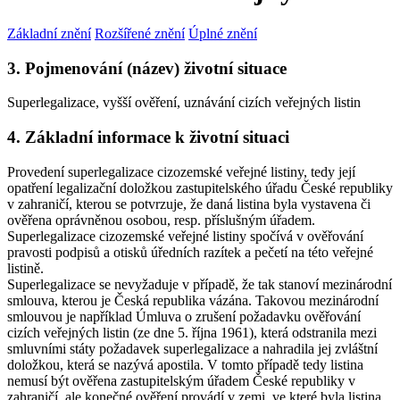
Základní znění
Rozšířené znění
Úplné znění
3. Pojmenování (název) životní situace
Superlegalizace, vyšší ověření, uznávání cizích veřejných listin
4. Základní informace k životní situaci
Provedení superlegalizace cizozemské veřejné listiny, tedy její
opatření legalizační doložkou zastupitelského úřadu České republiky
v zahraničí, kterou se potvrzuje, že daná listina byla vystavena či
ověřena oprávněnou osobou, resp. příslušným úřadem.
Superlegalizace cizozemské veřejné listiny spočívá v ověřování
pravosti podpisů a otisků úředních razítek a pečetí na této veřejné
listině.
Superlegalizace se nevyžaduje v případě, že tak stanoví mezinárodní
smlouva, kterou je Česká republika vázána. Takovou mezinárodní
smlouvou je například Úmluva o zrušení požadavku ověřování
cizích veřejných listin (ze dne 5. října 1961), která odstranila mezi
smluvními státy požadavek superlegalizace a nahradila jej zvláštní
doložkou, která se nazývá apostila. V tomto případě tedy listina
nemusí být ověřena zastupitelským úřadem České republiky v
zahraničí, ale konečné ověření provádí v zemi, ve které byla listina