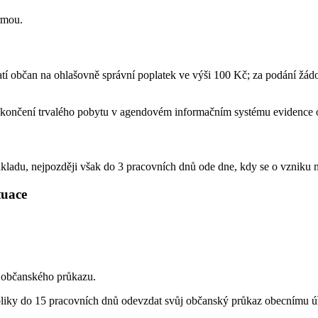
ormou.
tí občan na ohlašovně správní poplatek ve výši 100 Kč; za podání žádo
 ukončení trvalého pobytu v agendovém informačním systému evidence 
kladu, nejpozději však do 3 pracovních dnů ode dne, kdy se o vzniku 
ituace
 občanského průkazu.
iky do 15 pracovních dnů odevzdat svůj občanský průkaz obecnímu úřa