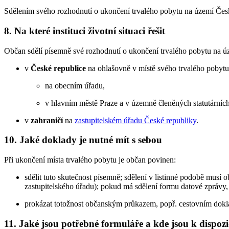
Sdělením svého rozhodnutí o ukončení trvalého pobytu na území Česk
8. Na které instituci životní situaci řešit
Občan sdělí písemně své rozhodnutí o ukončení trvalého pobytu na ú
v
České republice
na ohlašovně v místě svého trvalého pobytu, 
na obecním úřadu,
v hlavním městě Praze a v územně členěných statutárníc
v
zahraničí
na
zastupitelském úřadu České republiky
.
10. Jaké doklady je nutné mít s sebou
Při ukončení místa trvalého pobytu je občan povinen:
sdělit tuto skutečnost písemně; sdělení v listinné podobě mus
zastupitelského úřadu); pokud má sdělení formu datové zpráv
prokázat totožnost občanským průkazem, popř. cestovním dok
11. Jaké jsou potřebné formuláře a kde jsou k dispozi