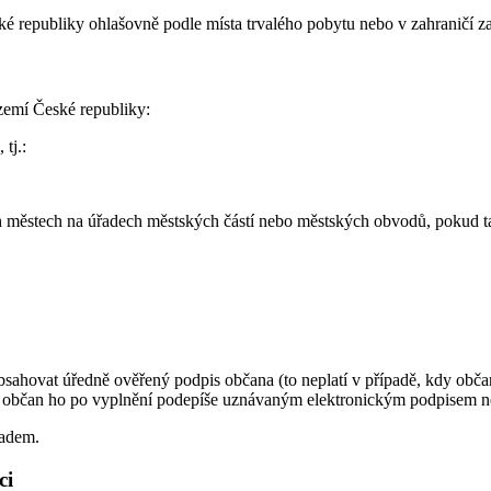
é republiky ohlašovně podle místa trvalého pobytu nebo v zahraničí z
zemí České republiky:
tj.:
h městech na úřadech městských částí nebo městských obvodů, pokud tak
í obsahovat úředně ověřený podpis občana (to neplatí v případě, kdy o
y, občan ho po vyplnění podepíše uznávaným elektronickým podpisem n
ladem.
ci