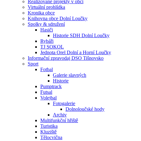
Realizované projekty v obci
Virtuální prohlídka
Kronika obce
Knihovna obce Dolní Loučky
Spolky & sdružení
Hasiči
Historie SDH Dolní Loučky
Rybáři
TJ SOKOL
Jednota Orel Dolní a Horní Loučky
Informační zpravodaj DSO Tišnovsko
Sport
Fotbal
Galerie slavných
Historie
Pumptrack
Futsal
Volejbal
Fotogalerie
Dolnoloučské hody
Archiv
Multifunkční hřiště
Turistika
Kluziště
Tělocvična