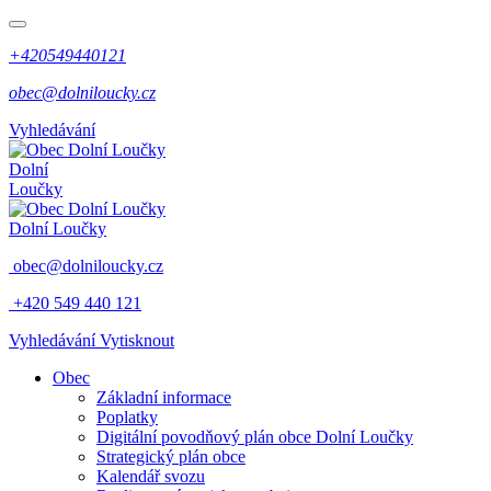
+420549440121
obec@dolniloucky.cz
Vyhledávání
Dolní
Loučky
Dolní Loučky
obec@dolniloucky.cz
+420 549 440 121
Vyhledávání
Vytisknout
Obec
Základní informace
Poplatky
Digitální povodňový plán obce Dolní Loučky
Strategický plán obce
Kalendář svozu