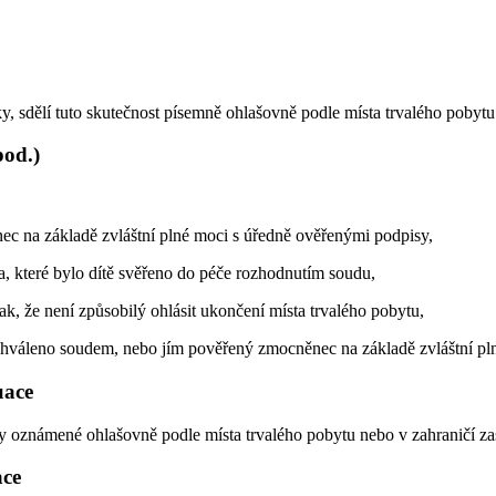
y, sdělí tuto skutečnost písemně ohlašovně podle místa trvalého pobyt
pod.)
ec na základě zvláštní plné moci s úředně ověřenými podpisy,
, které bylo dítě svěřeno do péče rozhodnutím soudu,
k, že není způsobilý ohlásit ukončení místa trvalého pobytu,
chváleno soudem, nebo jím pověřený zmocněnec na základě zvláštní pl
uace
y oznámené ohlašovně podle místa trvalého pobytu nebo v zahraničí za
ace