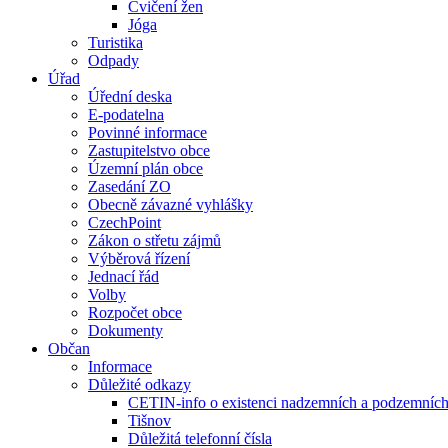
Cvičení žen
Jóga
Turistika
Odpady
Úřad
Úřední deska
E-podatelna
Povinné informace
Zastupitelstvo obce
Územní plán obce
Zasedání ZO
Obecně závazné vyhlášky
CzechPoint
Zákon o střetu zájmů
Výběrová řízení
Jednací řád
Volby
Rozpočet obce
Dokumenty
Občan
Informace
Důležité odkazy
CETIN-info o existenci nadzemních a podzemních 
Tišnov
Důležitá telefonní čísla