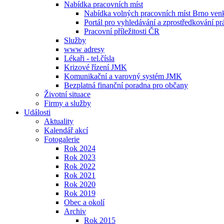
Nabídka pracovních míst
Nabídka volných pracovních míst Brno ven
Portál pro vyhledávání a zprostředkování pr
Pracovní příležitosti ČR
Služby
www adresy
Lékaři - tel.čísla
Krizové řízení JMK
Komunikační a varovný systém JMK
Bezplatná finanční poradna pro občany
Životní situace
Firmy a služby
Události
Aktuality
Kalendář akcí
Fotogalerie
Rok 2024
Rok 2023
Rok 2022
Rok 2021
Rok 2020
Rok 2019
Obec a okolí
Archiv
Rok 2015