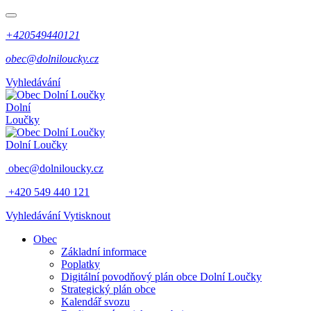
+420549440121
obec@dolniloucky.cz
Vyhledávání
Dolní
Loučky
Dolní Loučky
obec@dolniloucky.cz
+420 549 440 121
Vyhledávání
Vytisknout
Obec
Základní informace
Poplatky
Digitální povodňový plán obce Dolní Loučky
Strategický plán obce
Kalendář svozu