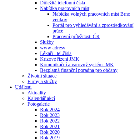
Důležitá telefonní čísla
Nabídka pracovních míst
Nabídka volných pracovních míst Brno
venkov
Portál pro vyhledávání a zprostředkování
práce
Pracovní příležitosti ČR
Služby
www adresy
Lékaři - tel.čísla
Krizové řízení JMK
Komunikační a varovný systém JMK
Bezplatná finanční poradna pro občany
Životní situace
Firmy a služby
Události
Aktuality
Kalendář akcí
Fotogalerie
Rok 2024
Rok 2023
Rok 2022
Rok 2021
Rok 2020
Rok 2019