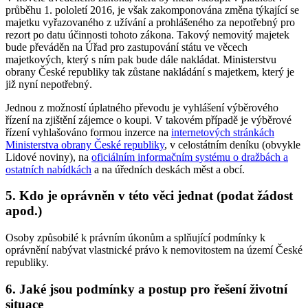
průběhu 1. pololetí 2016, je však zakomponována změna týkající se
majetku vyřazovaného z užívání a prohlášeného za nepotřebný pro
rezort po datu účinnosti tohoto zákona. Takový nemovitý majetek
bude převáděn na Úřad pro zastupování státu ve věcech
majetkových, který s ním pak bude dále nakládat. Ministerstvu
obrany České republiky tak zůstane nakládání s majetkem, který je
již nyní nepotřebný.
Jednou z možností úplatného převodu je vyhlášení výběrového
řízení na zjištění zájemce o koupi. V takovém případě je výběrové
řízení vyhlašováno formou inzerce na
internetových stránkách
Ministerstva obrany České republiky
, v celostátním deníku (obvykle
Lidové noviny), na
oficiálním informačním systému o dražbách a
ostatních nabídkách
a na úředních deskách měst a obcí.
5. Kdo je oprávněn v této věci jednat (podat žádost
apod.)
Osoby způsobilé k právním úkonům a splňující podmínky k
oprávnění nabývat vlastnické právo k nemovitostem na území České
republiky.
6. Jaké jsou podmínky a postup pro řešení životní
situace