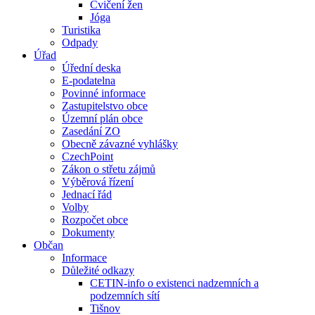
Cvičení žen
Jóga
Turistika
Odpady
Úřad
Úřední deska
E-podatelna
Povinné informace
Zastupitelstvo obce
Územní plán obce
Zasedání ZO
Obecně závazné vyhlášky
CzechPoint
Zákon o střetu zájmů
Výběrová řízení
Jednací řád
Volby
Rozpočet obce
Dokumenty
Občan
Informace
Důležité odkazy
CETIN-info o existenci nadzemních a
podzemních sítí
Tišnov