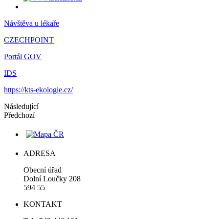
Návštěva u lékaře
CZECHPOINT
Portál GOV
IDS
https://kts-ekologie.cz/
Následující
Předchozí
ADRESA
Obecní úřad
Dolní Loučky 208
594 55
KONTAKT