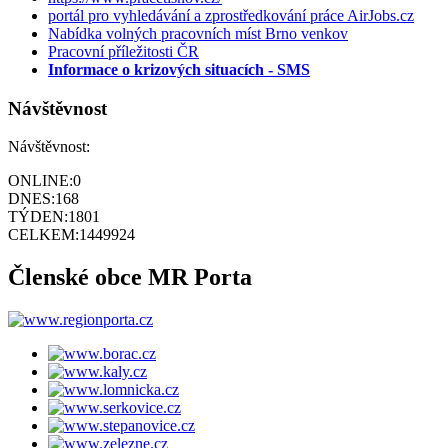
portál pro vyhledávání a zprostředkování práce AirJobs.cz
Nabídka volných pracovních míst Brno venkov
Pracovní příležitosti ČR
Informace o krizových situacích - SMS
Návštěvnost
Návštěvnost:
ONLINE:
0
DNES:
168
TÝDEN:
1801
CELKEM:
1449924
Členské obce MR Porta