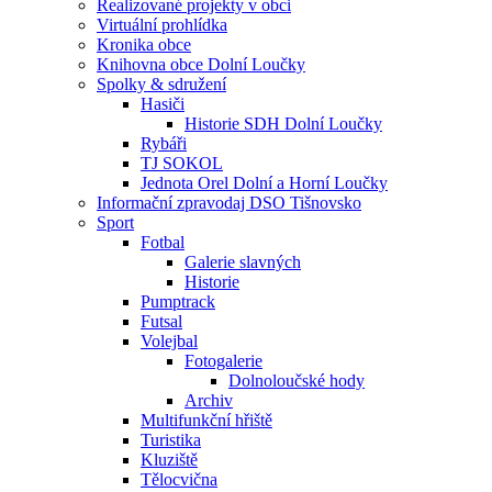
Realizované projekty v obci
Virtuální prohlídka
Kronika obce
Knihovna obce Dolní Loučky
Spolky & sdružení
Hasiči
Historie SDH Dolní Loučky
Rybáři
TJ SOKOL
Jednota Orel Dolní a Horní Loučky
Informační zpravodaj DSO Tišnovsko
Sport
Fotbal
Galerie slavných
Historie
Pumptrack
Futsal
Volejbal
Fotogalerie
Dolnoloučské hody
Archiv
Multifunkční hřiště
Turistika
Kluziště
Tělocvična