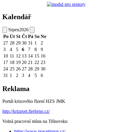
Kalendář
Srpen
2026
Po
Út
St
Čt
Pá
So
Ne
27
28
29
30
31
1
2
3
4
5
6
7
8
9
10
11
12
13
14
15
16
17
18
19
20
21
22
23
24
25
26
27
28
29
30
31
1
2
3
4
5
6
Reklama
Portál krizového řízení HZS JMK
http://krizport.firebrno.cz/
Volná pracovní místa na Tišnovsku
https://www.pracetisnov.cz/