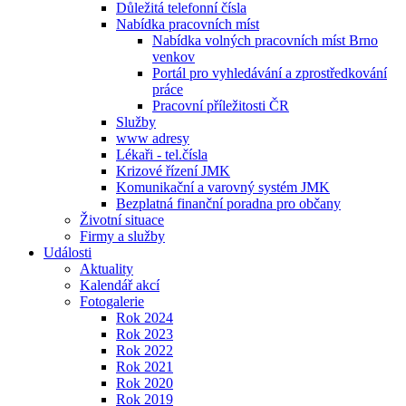
Důležitá telefonní čísla
Nabídka pracovních míst
Nabídka volných pracovních míst Brno
venkov
Portál pro vyhledávání a zprostředkování
práce
Pracovní příležitosti ČR
Služby
www adresy
Lékaři - tel.čísla
Krizové řízení JMK
Komunikační a varovný systém JMK
Bezplatná finanční poradna pro občany
Životní situace
Firmy a služby
Události
Aktuality
Kalendář akcí
Fotogalerie
Rok 2024
Rok 2023
Rok 2022
Rok 2021
Rok 2020
Rok 2019