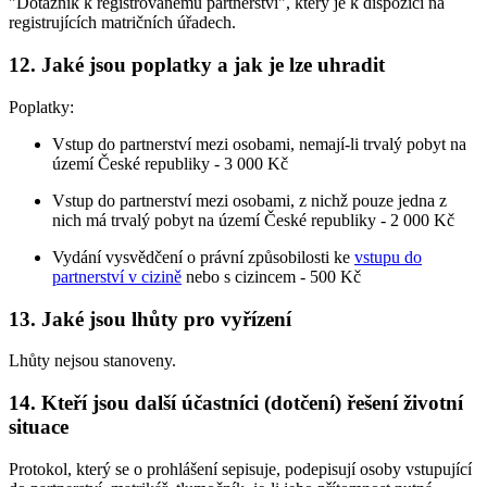
"Dotazník k registrovanému partnerství", který je k dispozici na
registrujících matričních úřadech.
12. Jaké jsou poplatky a jak je lze uhradit
Poplatky:
Vstup do partnerství mezi osobami, nemají-li trvalý pobyt na
území České republiky - 3 000 Kč
Vstup do partnerství mezi osobami, z nichž pouze jedna z
nich má trvalý pobyt na území České republiky - 2 000 Kč
Vydání vysvědčení o právní způsobilosti ke
vstupu do
partnerství v cizině
nebo s cizincem - 500 Kč
13. Jaké jsou lhůty pro vyřízení
Lhůty nejsou stanoveny.
14. Kteří jsou další účastníci (dotčení) řešení životní
situace
Protokol, který se o prohlášení sepisuje, podepisují osoby vstupující