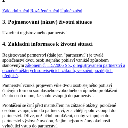
Základní znění
Rozšířené znění
Úplné znění
3. Pojmenování (název) životní situace
Uzavření registrovaného partnerství
4. Základní informace k životní situaci
Registrované partnerství (dále jen "partnerství") je trvalé
společenství dvou osob stejného pohlaví vzniklé způsobem
stanoveným
zákonem č. 115/2006 Sb., o registrovaném partnerství a
o změně některých souvisejících zákonů, ve znění pozdějších
předpisů
.
Partnerství vzniká projevem vůle dvou osob stejného pohlaví
činěným formou souhlasného svobodného a úplného prohlášení
těchto osob o tom, že spolu vstupují do partnerství.
Prohlášení se činí před matrikářem na základě otázky, položené
osobám vstupujícím do partnerství, zda chtějí spolu vstoupit do
partnerství. Dříve, než učiní prohlášení, osoby vstupující do
partnerství výslovně uvedou, že jim nejsou známy okolnosti
vylučující vstup do partnerství.