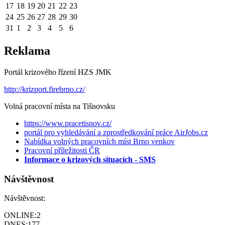
17
18
19
20
21
22
23
24
25
26
27
28
29
30
31
1
2
3
4
5
6
Reklama
Portál krizového řízení HZS JMK
http://krizport.firebrno.cz/
Volná pracovní místa na Tišnovsku
https://www.pracetisnov.cz/
portál pro vyhledávání a zprostředkování práce AirJobs.cz
Nabídka volných pracovních míst Brno venkov
Pracovní příležitosti ČR
Informace o krizových situacích - SMS
Návštěvnost
Návštěvnost:
ONLINE:
2
DNES:
177