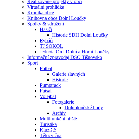
Realizované projekty v obci
Virtuální prohlídka
Kronika obce
Knihovna obce Dolní Loučky
Spolky & sdružení
Hasiči
Historie SDH Dolní Loučky
Rybáři
TJ SOKOL
Jednota Orel Dolní a Horní Loučky
Informační zpravodaj DSO Tišnovsko
Sport
Fotbal
Galerie slavných
Historie
Pumptrack
Futsal
Volejbal
Fotogalerie
Dolnoloučské hody
Archiv
Multifunkční hřiště
Turistika
Kluziště
Tělocvična