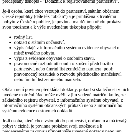
předepsaný tiskopis - "Dotazník k registrovanému partnerství".
Je-li osoba, která chce vstoupit do partnerství, státním občanem
České republiky (dále též "občan") a je přihlášena k trvalému
pobytu v České republice, je povinna matričnímu úřadu prokázat
svou totožnost a k výše uvedenému tiskopisu připojit:
rodný list,
doklad o státním občanství,
výpis údajů z informačního systému evidence obyvatel o
místě trvalého pobytu,
výpis z evidence obyvatel o osobním stavu,
pravomocné rozhodnutí soudu o zrušení předchozího
partnerství, nebo úmrtní list zemřelého partnera, popř.
pravomocný rozsudek o rozvodu předchozího manželství,
nebo úmrtní list zemřelého manžela.
Občan není povinen předkládat doklady, pokud si skutečnosti v nich
uvedené matriční úřad může ověřit z jím vedené matriční knihy, ze
základního registru obyvatel, z informačního systému obyvatel, z
informačního systému občanských průkazů nebo z informačního
systému evidence cestovních dokladů.
Je-li osoba, která chce vstoupit do partnerství, občanem a má trvalý
pobyt v cizině, je povinna prokázat svoji totožnost a k
předepsanému tiskopisu připojit výše uvedené doklady nebo jim