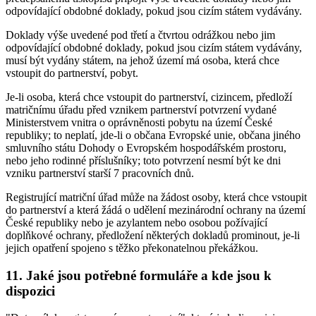
odpovídající obdobné doklady, pokud jsou cizím státem vydávány.
Doklady výše uvedené pod třetí a čtvrtou odrážkou nebo jim
odpovídající obdobné doklady, pokud jsou cizím státem vydávány,
musí být vydány státem, na jehož území má osoba, která chce
vstoupit do partnerství, pobyt.
Je-li osoba, která chce vstoupit do partnerství, cizincem, předloží
matričnímu úřadu před vznikem partnerství potvrzení vydané
Ministerstvem vnitra o oprávněnosti pobytu na území České
republiky; to neplatí, jde-li o občana Evropské unie, občana jiného
smluvního státu Dohody o Evropském hospodářském prostoru,
nebo jeho rodinné příslušníky; toto potvrzení nesmí být ke dni
vzniku partnerství starší 7 pracovních dnů.
Registrující matriční úřad může na žádost osoby, která chce vstoupit
do partnerství a která žádá o udělení mezinárodní ochrany na území
České republiky nebo je azylantem nebo osobou požívající
doplňkové ochrany, předložení některých dokladů prominout, je-li
jejich opatření spojeno s těžko překonatelnou překážkou.
11. Jaké jsou potřebné formuláře a kde jsou k
dispozici