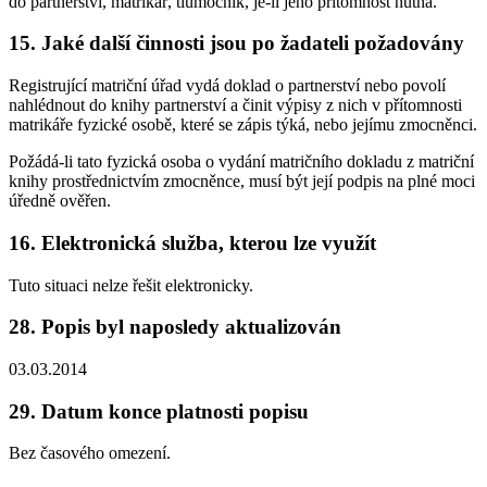
do partnerství, matrikář, tlumočník, je-li jeho přítomnost nutná.
15. Jaké další činnosti jsou po žadateli požadovány
Registrující matriční úřad vydá doklad o partnerství nebo povolí
nahlédnout do knihy partnerství a činit výpisy z nich v přítomnosti
matrikáře fyzické osobě, které se zápis týká, nebo jejímu zmocněnci.
Požádá-li tato fyzická osoba o vydání matričního dokladu z matriční
knihy prostřednictvím zmocněnce, musí být její podpis na plné moci
úředně ověřen.
16. Elektronická služba, kterou lze využít
Tuto situaci nelze řešit elektronicky.
28. Popis byl naposledy aktualizován
03.03.2014
29. Datum konce platnosti popisu
Bez časového omezení.