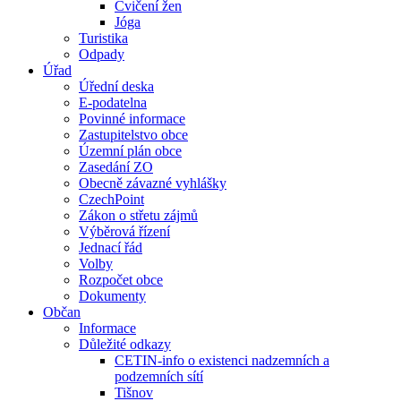
Cvičení žen
Jóga
Turistika
Odpady
Úřad
Úřední deska
E-podatelna
Povinné informace
Zastupitelstvo obce
Územní plán obce
Zasedání ZO
Obecně závazné vyhlášky
CzechPoint
Zákon o střetu zájmů
Výběrová řízení
Jednací řád
Volby
Rozpočet obce
Dokumenty
Občan
Informace
Důležité odkazy
CETIN-info o existenci nadzemních a
podzemních sítí
Tišnov