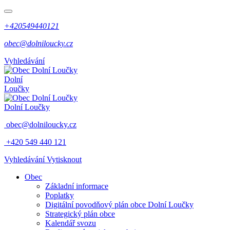
+420549440121
obec@dolniloucky.cz
Vyhledávání
Dolní
Loučky
Dolní Loučky
obec@dolniloucky.cz
+420 549 440 121
Vyhledávání
Vytisknout
Obec
Základní informace
Poplatky
Digitální povodňový plán obce Dolní Loučky
Strategický plán obce
Kalendář svozu