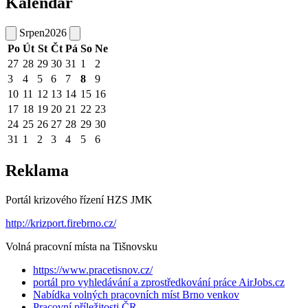
Kalendář
Srpen
2026
Po
Út
St
Čt
Pá
So
Ne
27
28
29
30
31
1
2
3
4
5
6
7
8
9
10
11
12
13
14
15
16
17
18
19
20
21
22
23
24
25
26
27
28
29
30
31
1
2
3
4
5
6
Reklama
Portál krizového řízení HZS JMK
http://krizport.firebrno.cz/
Volná pracovní místa na Tišnovsku
https://www.pracetisnov.cz/
portál pro vyhledávání a zprostředkování práce AirJobs.cz
Nabídka volných pracovních míst Brno venkov
Pracovní příležitosti ČR