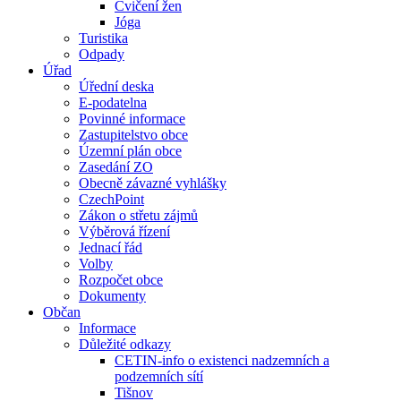
Cvičení žen
Jóga
Turistika
Odpady
Úřad
Úřední deska
E-podatelna
Povinné informace
Zastupitelstvo obce
Územní plán obce
Zasedání ZO
Obecně závazné vyhlášky
CzechPoint
Zákon o střetu zájmů
Výběrová řízení
Jednací řád
Volby
Rozpočet obce
Dokumenty
Občan
Informace
Důležité odkazy
CETIN-info o existenci nadzemních a
podzemních sítí
Tišnov