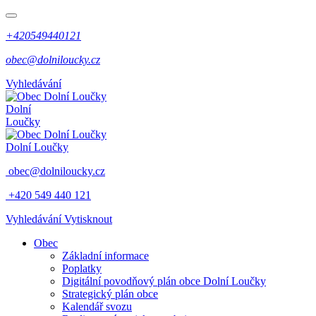
+420549440121
obec@dolniloucky.cz
Vyhledávání
Dolní
Loučky
Dolní Loučky
obec@dolniloucky.cz
+420 549 440 121
Vyhledávání
Vytisknout
Obec
Základní informace
Poplatky
Digitální povodňový plán obce Dolní Loučky
Strategický plán obce
Kalendář svozu