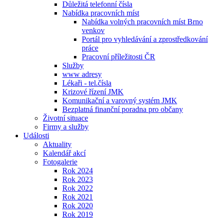
Důležitá telefonní čísla
Nabídka pracovních míst
Nabídka volných pracovních míst Brno
venkov
Portál pro vyhledávání a zprostředkování
práce
Pracovní příležitosti ČR
Služby
www adresy
Lékaři - tel.čísla
Krizové řízení JMK
Komunikační a varovný systém JMK
Bezplatná finanční poradna pro občany
Životní situace
Firmy a služby
Události
Aktuality
Kalendář akcí
Fotogalerie
Rok 2024
Rok 2023
Rok 2022
Rok 2021
Rok 2020
Rok 2019