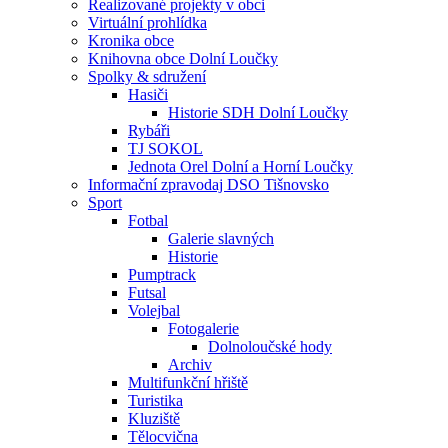
Realizované projekty v obci
Virtuální prohlídka
Kronika obce
Knihovna obce Dolní Loučky
Spolky & sdružení
Hasiči
Historie SDH Dolní Loučky
Rybáři
TJ SOKOL
Jednota Orel Dolní a Horní Loučky
Informační zpravodaj DSO Tišnovsko
Sport
Fotbal
Galerie slavných
Historie
Pumptrack
Futsal
Volejbal
Fotogalerie
Dolnoloučské hody
Archiv
Multifunkční hřiště
Turistika
Kluziště
Tělocvična