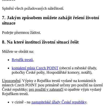
Splnění všech požadovaných náležitostí.
7. Jakým způsobem můžete zahájit řešení životní
situace
Podejte písemnou žádost.
8. Na které instituci životní situaci řešit
Můžete se obrátit na:
Rejstřík trestů
,
kontaktní místa Czech POINT
(obecní a městské úřady,
pobočky České pošty, Hospodářské komory, notáři),
Upozornění
: Výpisy z Rejstříku trestů vydané na kontaktních
místech Czech POINT jsou primárně určeny pro použití na území
České republiky;
pro použití v zahraničí
si opatřete výpis vydaný
Rejstříkem trestů.
v cizině - na
zastupitelské úřady České republiky
.