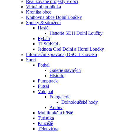
Realizované projekty v obci
Virtuální prohlídka
Kronika obce
Knihovna obce Dolní Loučky
Spolky & sdružení
Hasiči
Historie SDH Dolní Loučky
Rybáři
TJ SOKOL
Jednota Orel Dolní a Horní Loučky
Informační zpravodaj DSO Tišnovsko
Sport
Fotbal
Galerie slavných
Historie
Pumptrack
Futsal
Volejbal
Fotogalerie
Dolnoloučské hody
Archiv
Multifunkční hřiště
Turistika
Kluziště
Tělocvična