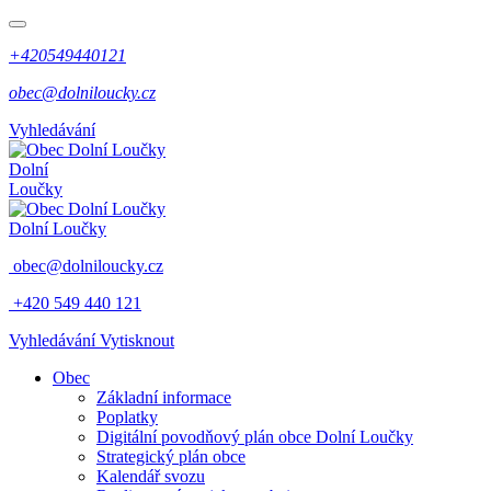
+420549440121
obec@dolniloucky.cz
Vyhledávání
Dolní
Loučky
Dolní Loučky
obec@dolniloucky.cz
+420 549 440 121
Vyhledávání
Vytisknout
Obec
Základní informace
Poplatky
Digitální povodňový plán obce Dolní Loučky
Strategický plán obce
Kalendář svozu