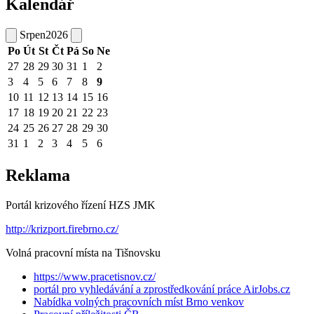
Kalendář
Srpen
2026
Po
Út
St
Čt
Pá
So
Ne
27
28
29
30
31
1
2
3
4
5
6
7
8
9
10
11
12
13
14
15
16
17
18
19
20
21
22
23
24
25
26
27
28
29
30
31
1
2
3
4
5
6
Reklama
Portál krizového řízení HZS JMK
http://krizport.firebrno.cz/
Volná pracovní místa na Tišnovsku
https://www.pracetisnov.cz/
portál pro vyhledávání a zprostředkování práce AirJobs.cz
Nabídka volných pracovních míst Brno venkov