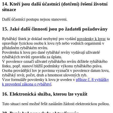
14. Kteří jsou další účastníci (dotčení) řešení životní
situace
Další účastníci postupu nejsou stanoveni.
15. Jaké další činnosti jsou po žadateli požadovány
Rybářský lístek je doklad nezbytný pro vydání
povolenky k lovu
; ta
opravňuje fyzickou osobu k lovu ryb nebo vodních organismů v
příslušném rybářském revíru.
Povolenku k lovu pro dané rybářské revíry vydávají uživatelé
rybářských revírů zpravidla za úplatu.
V povolence označí uživatel rybářského revíru držitele rybářského
lístku, popř. stanoví bližší podmínky výkonu rybářského práva.
Osoba provádějící lov je povinna vyznačit v povolence datum lovu,
rybářský revír, počet, druh a hmotnost ulovených ryb.
Vzor formuláře povolenky k lovu je uveden v
příloze č. 8 vyhlášky
k provedení zákona o rybářství
.
16. Elektronická služba, kterou lze využít
Tuto situaci není možné řešit zasláním žádosti elektronickou poštou.