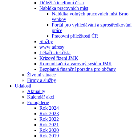
Důležitá telefonní čísla
Nabídka pracovních míst
Nabídka volných pracovních míst Brno
venkov
Portál pro vyhledávání a zprostředkování
práce
Pracovní příležitosti ČR
Služby
www adresy
Lékaři - tel.čísla
Krizové řízení JMK
Komunikační a varovný systém JMK
Bezplatná finanční poradna pro občany
Životní situace
Firmy a služby
Události
Aktuality
Kalendář akcí
Fotogalerie
Rok 2024
Rok 2023
Rok 2022
Rok 2021
Rok 2020
Rok 2019