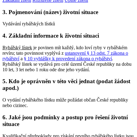
Základní znění
Rozšířené znění
Úplné znění
3. Pojmenování (název) životní situace
Vydávání rybářských lístků
4. Základní informace k životní situaci
Rybářský lístek
je povinen mít každý, kdo loví ryby v rybářském
revíru; tato povinnost vyplývá z
ustanovení § 13 odst. 7 zákona o
rybářství
a
§ 10 vyhlášky k provedení zákona o rybářství
.
Rybářský lístek se vydává pro celé území České republiky na dobu
10 let, 3 let nebo 1 roku ode dne jeho vydání.
5. Kdo je oprávněn v této věci jednat (podat žádost
apod.)
O vydání rybářského lístku může požádat občan České republiky
nebo cizinec.
6. Jaké jsou podmínky a postup pro řešení životní
situace
Kvalifikační předpoklady pro získání
prvního rybářského lístku
jsou