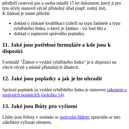
předloží cestovní pas a osoba mladší 15 let dokument, který ji pro
tyto účely stanovil věcně příslušný úřad (např. rodný list).
K žádosti je nutné přiložit:
doklad o získané kvalifikaci (záleží na typu žadatele a typu
rybářského lístku, o který je žádáno - viz bod 06) a
doklad o zaplacení správního poplatku.
11. Jaké jsou potřebné formuláře a kde jsou k
dispozici
Formulář "Žádost o vydání rybářského lístku" je k dispozici na
všech věcně a místně příslušných úřadech.
12. Jaké jsou poplatky a jak je lze uhradit
Správní poplatek za vydání rybářského lístku je stanoven
zákonem o
správních poplatcích (položka 14)
.
13. Jaké jsou lhůty pro vyřízení
Lhůty jsou řešeny v souladu se
správním řádem
; zpravidla se tato
záležitost vyřizuje obratem.