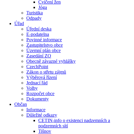
Cvičení žen
Jóga
Turistika
Odpady
Úřad
Úřední deska
E-podatelna
Povinné informace
Zastupitelstvo obce
Územní plán obce
Zasedání ZO
Obecně závazné vyhlášky
CzechPoint
Zákon o střetu zájmů
Výběrová řízení
Jednací řád
Volby
Rozpočet obce
Dokumenty
Občan
Informace
Důležité odkazy
CETIN-info o existenci nadzemních a
podzemních sítí
Tišnov