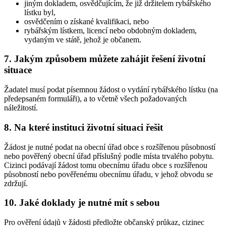
jiným dokladem, osvědčujícím, že již držitelem rybářského
lístku byl,
osvědčením o získané kvalifikaci, nebo
rybářským lístkem, licencí nebo obdobným dokladem,
vydaným ve státě, jehož je občanem.
7. Jakým způsobem můžete zahájit řešení životní
situace
Žadatel musí podat písemnou žádost o vydání rybářského lístku (na
předepsaném formuláři), a to včetně všech požadovaných
náležitostí.
8. Na které instituci životní situaci řešit
Žádost je nutné podat na obecní úřad obce s rozšířenou působností
nebo pověřený obecní úřad příslušný podle místa trvalého pobytu.
Cizinci podávají žádost tomu obecnímu úřadu obce s rozšířenou
působností nebo pověřenému obecnímu úřadu, v jehož obvodu se
zdržují.
10. Jaké doklady je nutné mít s sebou
Pro ověření údajů v žádosti předložte občanský průkaz, cizinec