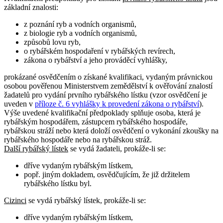
základní znalosti:
z poznání ryb a vodních organismů,
z biologie ryb a vodních organismů,
způsobů lovu ryb,
o rybářském hospodaření v rybářských revírech,
zákona o rybářství a jeho prováděcí vyhlášky,
prokázané osvědčením o získané kvalifikaci, vydaným právnickou
osobou pověřenou Ministerstvem zemědělství k ověřování znalostí
žadatelů pro vydání prvního rybářského lístku (vzor osvědčení je
uveden v
příloze č. 6 vyhlášky k provedení zákona o rybářství
).
Výše uvedené kvalifikační předpoklady splňuje osoba, která je
rybářským hospodářem, zástupcem rybářského hospodáře,
rybářskou stráží nebo která doloží osvědčení o vykonání zkoušky na
rybářského hospodáře nebo na rybářskou stráž.
Další rybářský lístek
se vydá žadateli, prokáže-li se:
dříve vydaným rybářským lístkem,
popř. jiným dokladem, osvědčujícím, že již držitelem
rybářského lístku byl.
Cizinci
se vydá rybářský lístek, prokáže-li se:
dříve vydaným rybářským lístkem,