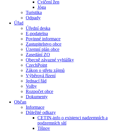
Cvičení žen
Jóga
Turistika
Odpady
Úřad
Úřední deska
E-podatelna
Povinné informace
Zastupitelstvo obce
Územní plán obce
Zasedání ZO
Obecně závazné vyhlášky
CzechPoint
Zákon o střetu zájmů
Výběrová řízení
Jednací řád
Volby
Rozpočet obce
Dokumenty
Občan
Informace
Důležité odkazy
CETIN-info o existenci nadzemních a
podzemních sítí
Tišnov