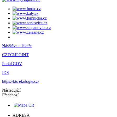
Návštěva u lékaře
CZECHPOINT
Portál GOV
IDS
https://kts-ekologie.cz/
Následující
Předchozí
ADRESA