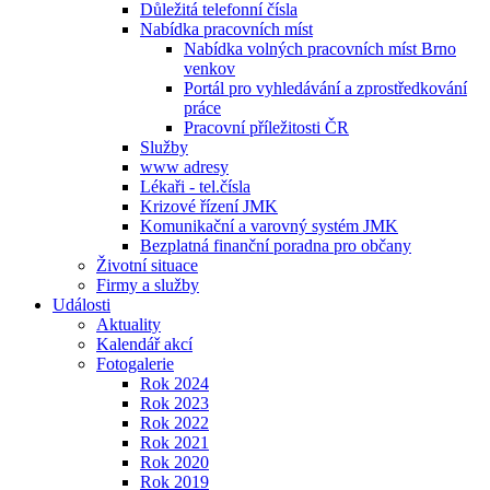
Důležitá telefonní čísla
Nabídka pracovních míst
Nabídka volných pracovních míst Brno
venkov
Portál pro vyhledávání a zprostředkování
práce
Pracovní příležitosti ČR
Služby
www adresy
Lékaři - tel.čísla
Krizové řízení JMK
Komunikační a varovný systém JMK
Bezplatná finanční poradna pro občany
Životní situace
Firmy a služby
Události
Aktuality
Kalendář akcí
Fotogalerie
Rok 2024
Rok 2023
Rok 2022
Rok 2021
Rok 2020
Rok 2019