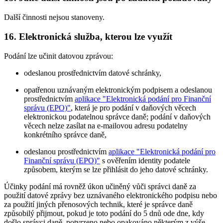
Další činnosti nejsou stanoveny.
16. Elektronická služba, kterou lze využít
Podání lze učinit datovou zprávou:
odeslanou prostřednictvím datové schránky,
opatřenou uznávaným elektronickým podpisem a odeslanou
prostřednictvím
aplikace "Elektronická podání pro Finanční
správu (EPO)"
, která je pro podání v daňových věcech
elektronickou podatelnou správce daně; podání v daňových
věcech nelze zasílat na e-mailovou adresu podatelny
konkrétního správce daně,
odeslanou prostřednictvím
aplikace "Elektronická podání pro
Finanční správu (EPO)"
s ověřením identity podatele
způsobem, kterým se lze přihlásit do jeho datové schránky.
Účinky podání má rovněž úkon učiněný vůči správci daně za
použití datové zprávy bez uznávaného elektronického podpisu nebo
za použití jiných přenosových technik, které je správce daně
způsobilý přijmout, pokud je toto podání do 5 dnů ode dne, kdy
došlo správci daně, potvrzeno nebo opakováno některým z výše