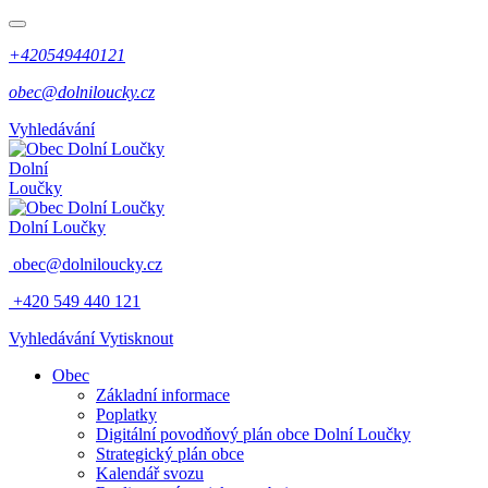
+420549440121
obec@dolniloucky.cz
Vyhledávání
Dolní
Loučky
Dolní Loučky
obec@dolniloucky.cz
+420 549 440 121
Vyhledávání
Vytisknout
Obec
Základní informace
Poplatky
Digitální povodňový plán obce Dolní Loučky
Strategický plán obce
Kalendář svozu