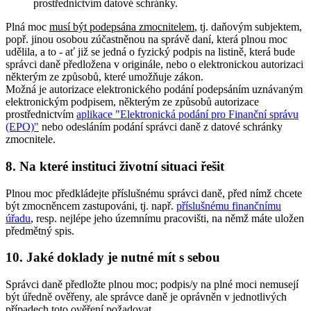
prostřednictvím datové schránky.
Plná moc
musí být podepsána zmocnitelem
, tj. daňovým subjektem,
popř. jinou osobou zúčastněnou na správě daní, která plnou moc
udělila, a to - ať již se jedná o fyzický podpis na listině, která bude
správci daně předložena v originále, nebo o elektronickou autorizaci
některým ze způsobů, které umožňuje zákon.
Možná je autorizace elektronického podání podepsáním uznávaným
elektronickým podpisem, některým ze způsobů autorizace
prostřednictvím
aplikace "Elektronická podání pro Finanční správu
(EPO)"
nebo odesláním podání správci daně z datové schránky
zmocnitele.
8. Na které instituci životní situaci řešit
Plnou moc předkládejte příslušnému správci daně, před nímž chcete
být zmocněncem zastupováni, tj. např.
příslušnému finančnímu
úřadu
, resp. nejlépe jeho územnímu pracovišti, na němž máte uložen
předmětný spis.
10. Jaké doklady je nutné mít s sebou
Správci daně předložte plnou moc; podpis/y na plné moci nemusejí
být úředně ověřeny, ale správce daně je oprávněn v jednotlivých
případech toto ověření požadovat.