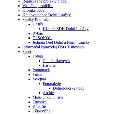
Realizované projekty v obci
Virtuální prohlídka
Kronika obce
Knihovna obce Dolní Loučky
Spolky & sdružení
Hasiči
Historie SDH Dolní Loučky
Rybáři
TJ SOKOL
Jednota Orel Dolní a Horní Loučky
Informační zpravodaj DSO Tišnovsko
Sport
Fotbal
Galerie slavných
Historie
Pumptrack
Futsal
Volejbal
Fotogalerie
Dolnoloučské hody
Archiv
Multifunkční hřiště
Turistika
Kluziště
Tělocvična