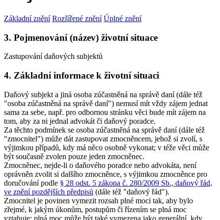
Základní znění
Rozšířené znění
Úplné znění
3. Pojmenování (název) životní situace
Zastupování daňových subjektů
4. Základní informace k životní situaci
Daňový subjekt a jiná osoba zúčastněná na správě daní (dále též
"osoba zúčastněná na správě daní") nemusí mít vždy zájem jednat
sama za sebe, např. pro odbornou stránku věci bude mít zájem na
tom, aby za ni jednal advokát či daňový poradce.
Za těchto podmínek se osoba zúčastněná na správě daní (dále též
"zmocnitel") může dát zastupovat zmocněncem, jehož si zvolí, s
výjimkou případů, kdy má něco osobně vykonat; v téže věci může
být současně zvolen pouze jeden zmocněnec.
Zmocněnec, nejde-li o daňového poradce nebo advokáta, není
oprávněn zvolit si dalšího zmocněnce, s výjimkou zmocněnce pro
doručování podle
§ 28 odst. 5 zákona č. 280/2009 Sb., daňový řád,
ve znění pozdějších předpisů
(dále též "daňový řád")
.
Zmocnitel je povinen vymezit rozsah plné moci tak, aby bylo
zřejmé, k jakým úkonům, postupům či řízením se plná moc
vztahuje; plná moc může být také vymezena jako generální, kdy