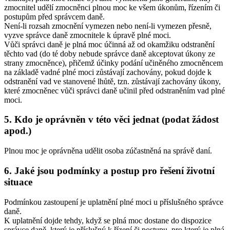
zmocnitel udělí zmocněnci plnou moc ke všem úkonům, řízením či
postupům před správcem daně.
Není-li rozsah zmocnění vymezen nebo není-li vymezen přesně,
vyzve správce daně zmocnitele k úpravě plné moci.
Vůči správci daně je plná moc účinná až od okamžiku odstranění
těchto vad (do té doby nebude správce daně akceptovat úkony ze
strany zmocněnce), přičemž účinky podání učiněného zmocněncem
na základě vadné plné moci zůstávají zachovány, pokud dojde k
odstranění vad ve stanovené lhůtě, tzn. zůstávají zachovány úkony,
které zmocněnec vůči správci daně učinil před odstraněním vad plné
moci.
5. Kdo je oprávněn v této věci jednat (podat žádost
apod.)
Plnou moc je oprávněna udělit osoba zúčastněná na správě daní.
6. Jaké jsou podmínky a postup pro řešení životní
situace
Podmínkou zastoupení je uplatnění plné moci u příslušného správce
daně.
K uplatnění dojde tehdy, když se plná moc dostane do dispozice
správce daně, který je příslušný k řízení či postupu, pro který je plná