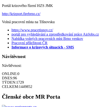
Portál krizového řízení HZS JMK
http://krizport.firebrno.cz/
Volná pracovní místa na Tišnovsku
https://www.pracetisnov.cz/
portál pro vyhledávání a zprostředkování práce AirJobs.cz
Nabídka volných pracovních míst Brno venkov
Pracovní příležitosti ČR
Informace o krizových situacích - SMS
Návštěvnost
Návštěvnost:
ONLINE:
0
DNES:
96
TÝDEN:
1729
CELKEM:
1449852
Členské obce MR Porta