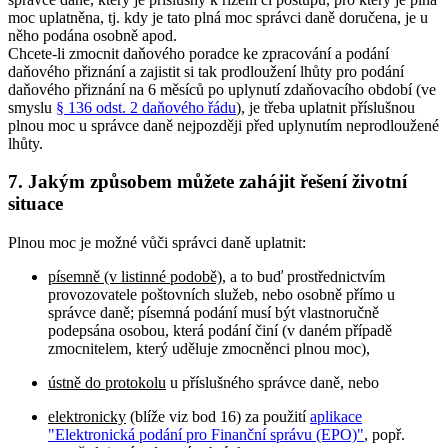
moc uplatněna, tj. kdy je tato plná moc správci daně doručena, je u
něho podána osobně apod.
Chcete-li zmocnit daňového poradce ke zpracování a podání
daňového přiznání a zajistit si tak prodloužení lhůty pro podání
daňového přiznání na 6 měsíců po uplynutí zdaňovacího období (ve
smyslu
§ 136 odst. 2 daňového řádu
), je třeba uplatnit příslušnou
plnou moc u správce daně nejpozději před uplynutím neprodloužené
lhůty.
7. Jakým způsobem můžete zahájit řešení životní
situace
Plnou moc je možné vůči správci daně uplatnit:
písemně (v listinné podobě)
, a to buď prostřednictvím
provozovatele poštovních služeb, nebo osobně přímo u
správce daně; písemná podání musí být vlastnoručně
podepsána osobou, která podání činí (v daném případě
zmocnitelem, který uděluje zmocněnci plnou moc),
ústně do protokolu
u příslušného správce daně, nebo
elektronicky
(blíže viz bod 16) za použití
aplikace
"Elektronická podání pro Finanční správu (EPO)"
, popř.