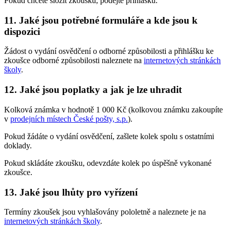
Pokud chcete složit zkoušku, podejte přihlášku.
11. Jaké jsou potřebné formuláře a kde jsou k
dispozici
Žádost o vydání osvědčení o odborné způsobilosti a přihlášku ke
zkoušce odborné způsobilosti naleznete na
internetových stránkách
školy
.
12. Jaké jsou poplatky a jak je lze uhradit
Kolková známka v hodnotě 1 000 Kč (kolkovou známku zakoupíte
v
prodejních místech České pošty, s.p.
).
Pokud žádáte o vydání osvědčení, zašlete kolek spolu s ostatními
doklady.
Pokud skládáte zkoušku, odevzdáte kolek po úspěšně vykonané
zkoušce.
13. Jaké jsou lhůty pro vyřízení
Termíny zkoušek jsou vyhlašovány pololetně a naleznete je na
internetových stránkách školy
.