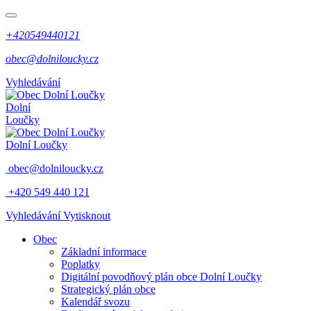
+420549440121
obec@dolniloucky.cz
Vyhledávání
Dolní
Loučky
Dolní Loučky
obec@dolniloucky.cz
+420 549 440 121
Vyhledávání
Vytisknout
Obec
Základní informace
Poplatky
Digitální povodňový plán obce Dolní Loučky
Strategický plán obce
Kalendář svozu