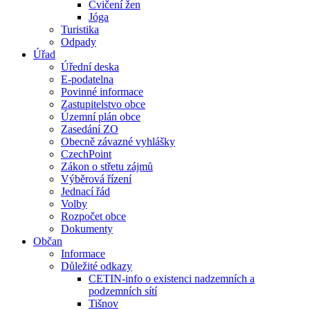
Cvičení žen
Jóga
Turistika
Odpady
Úřad
Úřední deska
E-podatelna
Povinné informace
Zastupitelstvo obce
Územní plán obce
Zasedání ZO
Obecně závazné vyhlášky
CzechPoint
Zákon o střetu zájmů
Výběrová řízení
Jednací řád
Volby
Rozpočet obce
Dokumenty
Občan
Informace
Důležité odkazy
CETIN-info o existenci nadzemních a
podzemních sítí
Tišnov