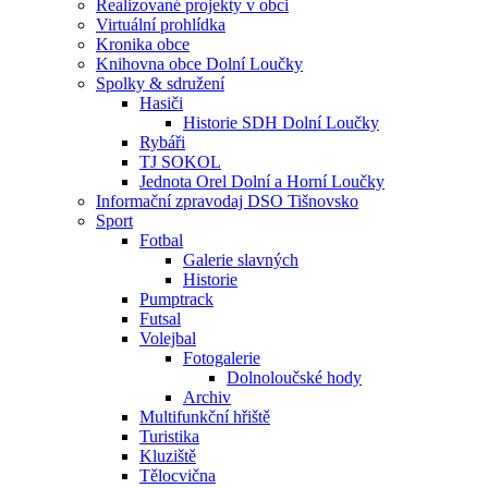
Realizované projekty v obci
Virtuální prohlídka
Kronika obce
Knihovna obce Dolní Loučky
Spolky & sdružení
Hasiči
Historie SDH Dolní Loučky
Rybáři
TJ SOKOL
Jednota Orel Dolní a Horní Loučky
Informační zpravodaj DSO Tišnovsko
Sport
Fotbal
Galerie slavných
Historie
Pumptrack
Futsal
Volejbal
Fotogalerie
Dolnoloučské hody
Archiv
Multifunkční hřiště
Turistika
Kluziště
Tělocvična