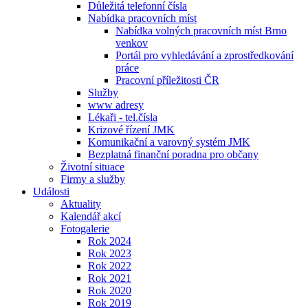
Důležitá telefonní čísla
Nabídka pracovních míst
Nabídka volných pracovních míst Brno
venkov
Portál pro vyhledávání a zprostředkování
práce
Pracovní příležitosti ČR
Služby
www adresy
Lékaři - tel.čísla
Krizové řízení JMK
Komunikační a varovný systém JMK
Bezplatná finanční poradna pro občany
Životní situace
Firmy a služby
Události
Aktuality
Kalendář akcí
Fotogalerie
Rok 2024
Rok 2023
Rok 2022
Rok 2021
Rok 2020
Rok 2019