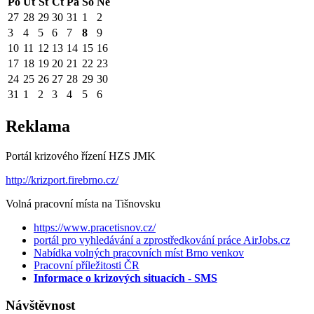
Po
Út
St
Čt
Pá
So
Ne
27
28
29
30
31
1
2
3
4
5
6
7
8
9
10
11
12
13
14
15
16
17
18
19
20
21
22
23
24
25
26
27
28
29
30
31
1
2
3
4
5
6
Reklama
Portál krizového řízení HZS JMK
http://krizport.firebrno.cz/
Volná pracovní místa na Tišnovsku
https://www.pracetisnov.cz/
portál pro vyhledávání a zprostředkování práce AirJobs.cz
Nabídka volných pracovních míst Brno venkov
Pracovní příležitosti ČR
Informace o krizových situacích - SMS
Návštěvnost