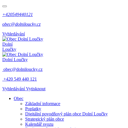
+420549440121
obec@dolniloucky.cz
Vyhledávání
Dolní
Loučky
Dolní Loučky
obec@dolniloucky.cz
+420 549 440 121
Vyhledávání
Vytisknout
Obec
Základní informace
Poplatky
Digitální povodňový plán obce Dolní Loučky
Strategický plán obce
Kalendář svozu