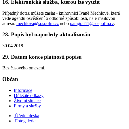
16. Elektronická služba, kterou lze využít
Případný dotaz můžete zaslat - knihovnici Ivaně Mechlové, která
vede agendu osvědčení o odborné způsobilosti, na e-mailovou
adresu:
mechlova@sospofm.cz
nebo
paragraf11@sospofm.cz
.
28. Popis byl naposledy aktualizován
30.04.2018
29. Datum konce platnosti popisu
Bez časového omezení.
Občan
Informace
Důležité odkazy
Životní situace
Firmy a služby
Úřední deska
Fotogalerie