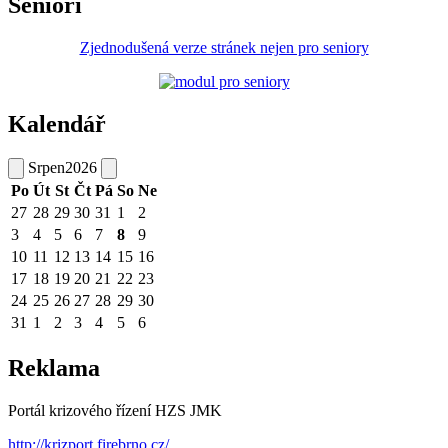
Senioři
Zjednodušená verze stránek nejen pro seniory
Kalendář
Srpen
2026
Po
Út
St
Čt
Pá
So
Ne
27
28
29
30
31
1
2
3
4
5
6
7
8
9
10
11
12
13
14
15
16
17
18
19
20
21
22
23
24
25
26
27
28
29
30
31
1
2
3
4
5
6
Reklama
Portál krizového řízení HZS JMK
http://krizport.firebrno.cz/