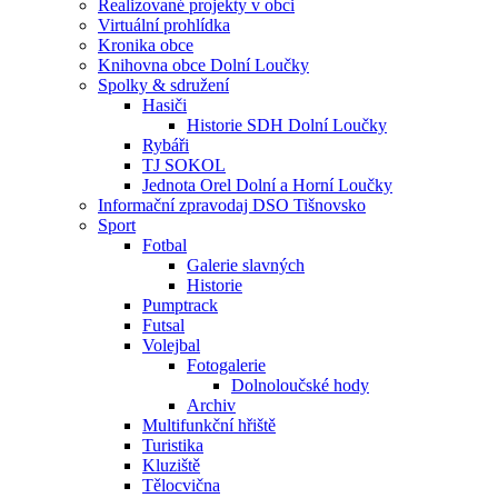
Realizované projekty v obci
Virtuální prohlídka
Kronika obce
Knihovna obce Dolní Loučky
Spolky & sdružení
Hasiči
Historie SDH Dolní Loučky
Rybáři
TJ SOKOL
Jednota Orel Dolní a Horní Loučky
Informační zpravodaj DSO Tišnovsko
Sport
Fotbal
Galerie slavných
Historie
Pumptrack
Futsal
Volejbal
Fotogalerie
Dolnoloučské hody
Archiv
Multifunkční hřiště
Turistika
Kluziště
Tělocvična