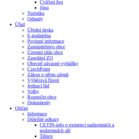
Cvičení žen
Jóga
Turistika
Odpady
Úřad
Úřední deska
E-podatelna
Povinné informace
Zastupitelstvo obce
Územní plán obce
Zasedání ZO
Obecně závazné vyhlášky
CzechPoint
Zákon o střetu zájmů
Výběrová řízení
Jednací řád
Volby
Rozpočet obce
Dokumenty
Občan
Informace
Důležité odkazy
CETIN-info o existenci nadzemních a
podzemních sítí
Tišnov