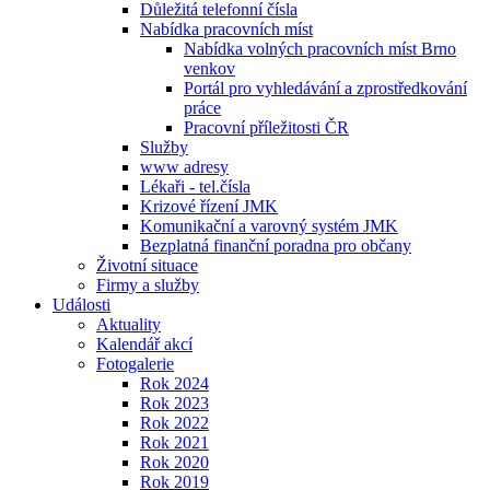
Důležitá telefonní čísla
Nabídka pracovních míst
Nabídka volných pracovních míst Brno
venkov
Portál pro vyhledávání a zprostředkování
práce
Pracovní příležitosti ČR
Služby
www adresy
Lékaři - tel.čísla
Krizové řízení JMK
Komunikační a varovný systém JMK
Bezplatná finanční poradna pro občany
Životní situace
Firmy a služby
Události
Aktuality
Kalendář akcí
Fotogalerie
Rok 2024
Rok 2023
Rok 2022
Rok 2021
Rok 2020
Rok 2019