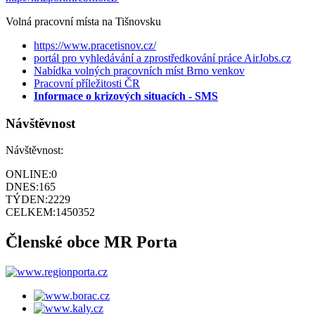
Volná pracovní místa na Tišnovsku
https://www.pracetisnov.cz/
portál pro vyhledávání a zprostředkování práce AirJobs.cz
Nabídka volných pracovních míst Brno venkov
Pracovní příležitosti ČR
Informace o krizových situacích - SMS
Návštěvnost
Návštěvnost:
ONLINE:
0
DNES:
165
TÝDEN:
2229
CELKEM:
1450352
Členské obce MR Porta