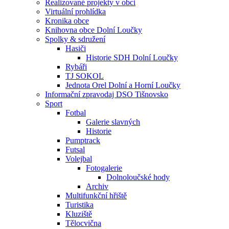
Realizované projekty v obci
Virtuální prohlídka
Kronika obce
Knihovna obce Dolní Loučky
Spolky & sdružení
Hasiči
Historie SDH Dolní Loučky
Rybáři
TJ SOKOL
Jednota Orel Dolní a Horní Loučky
Informační zpravodaj DSO Tišnovsko
Sport
Fotbal
Galerie slavných
Historie
Pumptrack
Futsal
Volejbal
Fotogalerie
Dolnoloučské hody
Archiv
Multifunkční hřiště
Turistika
Kluziště
Tělocvična