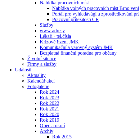
Nabídka pracovních míst
Nabídka volných pracovních míst Brno ven
Portál pro vyhledávání a zprostředkování pr
Pracovní příležitosti ČR
Služby
www adresy
Lékaři - tel.čísla
Krizové řízení JMK
Komunikační a varovný systém JMK
Bezplatná finanční poradna pro občany
Životní situace
Firmy a služby
Události
Aktuality
Kalendář akcí
Fotogalerie
Rok 2024
Rok 2023
Rok 2022
Rok 2021
Rok 2020
Rok 2019
Obec a okolí
Archiv
Rok 2015