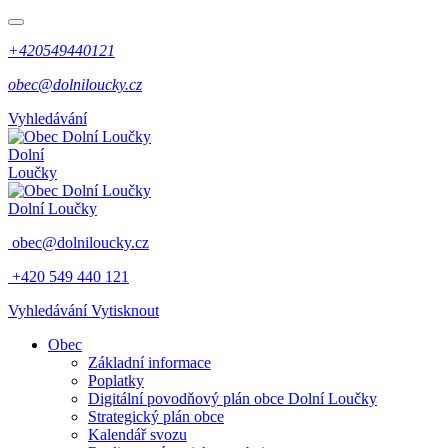
+420549440121
obec@dolniloucky.cz
Vyhledávání
Dolní
Loučky
Dolní Loučky
obec@dolniloucky.cz
+420 549 440 121
Vyhledávání
Vytisknout
Obec
Základní informace
Poplatky
Digitální povodňový plán obce Dolní Loučky
Strategický plán obce
Kalendář svozu