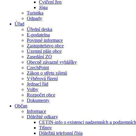
Cvičení žen
Jóga
Turistika
Odpady
Úřad
Úřední deska
E-podatelna
Povinné informace
Zastupitelstvo obce
Územní plán obce
Zasedání ZO
Obecně závazné vyhlášky
CzechPoint
Zákon o střetu zájmů
Výběrová řízení
Jednací řád
Volby
Rozpočet obce
Dokumenty
Občan
Informace
Důležité odkazy
CETIN-info o existenci nadzemních a podzemních 
Tišnov
Důležitá telefonní čísla