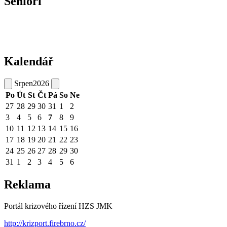
Senioři
Kalendář
Srpen
2026
Po
Út
St
Čt
Pá
So
Ne
27
28
29
30
31
1
2
3
4
5
6
7
8
9
10
11
12
13
14
15
16
17
18
19
20
21
22
23
24
25
26
27
28
29
30
31
1
2
3
4
5
6
Reklama
Portál krizového řízení HZS JMK
http://krizport.firebrno.cz/