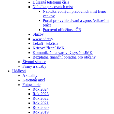
Důležitá telefonní čísla
Nabídka pracovních míst
Nabídka volných pracovních míst Brno
venkov
Portál pro vyhledávání a zprostředkování
práce
Pracovní příležitosti ČR
Služby
www adresy
Lékaři - tel.čísla
Krizové řízení JMK
Komunikační a varovný systém JMK
Bezplatná finanční poradna pro občany
Životní situace
Firmy a služby
Události
Aktuality
Kalendář akcí
Fotogalerie
Rok 2024
Rok 2023
Rok 2022
Rok 2021
Rok 2020
Rok 2019