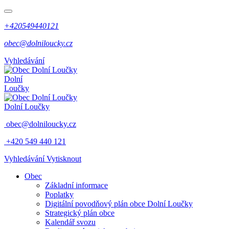
+420549440121
obec@dolniloucky.cz
Vyhledávání
Dolní
Loučky
Dolní Loučky
obec@dolniloucky.cz
+420 549 440 121
Vyhledávání
Vytisknout
Obec
Základní informace
Poplatky
Digitální povodňový plán obce Dolní Loučky
Strategický plán obce
Kalendář svozu