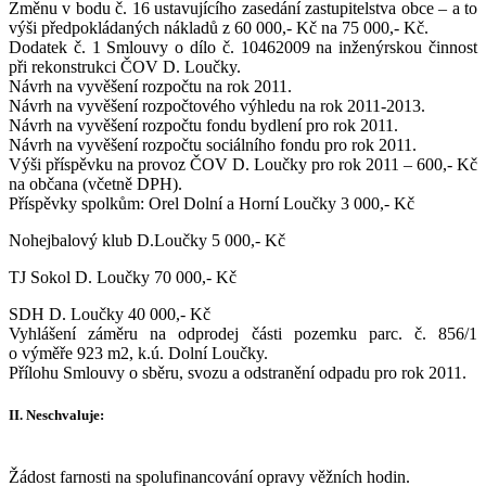
Změnu v bodu č. 16 ustavujícího zasedání zastupitelstva obce – a to
výši předpokládaných nákladů z 60 000,- Kč na 75 000,- Kč.
Dodatek č. 1 Smlouvy o dílo č. 10462009 na inženýrskou činnost
při rekonstrukci ČOV D. Loučky.
Návrh na vyvěšení rozpočtu na rok 2011.
Návrh na vyvěšení rozpočtového výhledu na rok 2011-2013.
Návrh na vyvěšení rozpočtu fondu bydlení pro rok 2011.
Návrh na vyvěšení rozpočtu sociálního fondu pro rok 2011.
Výši příspěvku na provoz ČOV D. Loučky pro rok 2011 – 600,- Kč
na občana (včetně DPH).
Příspěvky spolkům: Orel Dolní a Horní Loučky 3 000,- Kč
Nohejbalový klub D.Loučky 5 000,- Kč
TJ Sokol D. Loučky 70 000,- Kč
SDH D. Loučky 40 000,- Kč
Vyhlášení záměru na odprodej části pozemku parc. č. 856/1
o výměře 923 m2, k.ú. Dolní Loučky.
Přílohu Smlouvy o sběru, svozu a odstranění odpadu pro rok 2011.
II. Neschvaluje:
Žádost farnosti na spolufinancování opravy věžních hodin.