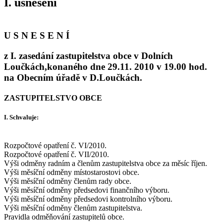
I. usnesení
U S N E S E N Í
z I. zasedání zastupitelstva obce v Dolních
Loučkách,konaného dne 29.11. 2010 v 19.00 hod.
na Obecním úřadě v D.Loučkách.
ZASTUPITELSTVO OBCE
I. Schvaluje:
Rozpočtové opatření č. VI/2010.
Rozpočtové opatření č. VII/2010.
Výši odměny radním a členům zastupitelstva obce za měsíc říjen.
Výši měsíční odměny místostarostovi obce.
Výši měsíční odměny členům rady obce.
Výši měsíční odměny předsedovi finančního výboru.
Výši měsíční odměny předsedovi kontrolního výboru.
Výši měsíční odměny členům zastupitelstva.
Pravidla odměňování zastupitelů obce.