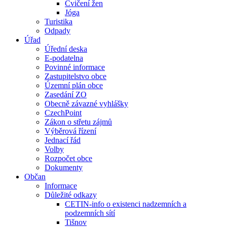
Cvičení žen
Jóga
Turistika
Odpady
Úřad
Úřední deska
E-podatelna
Povinné informace
Zastupitelstvo obce
Územní plán obce
Zasedání ZO
Obecně závazné vyhlášky
CzechPoint
Zákon o střetu zájmů
Výběrová řízení
Jednací řád
Volby
Rozpočet obce
Dokumenty
Občan
Informace
Důležité odkazy
CETIN-info o existenci nadzemních a
podzemních sítí
Tišnov