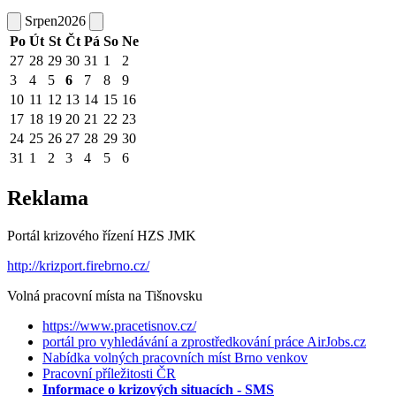
Srpen
2026
Po
Út
St
Čt
Pá
So
Ne
27
28
29
30
31
1
2
3
4
5
6
7
8
9
10
11
12
13
14
15
16
17
18
19
20
21
22
23
24
25
26
27
28
29
30
31
1
2
3
4
5
6
Reklama
Portál krizového řízení HZS JMK
http://krizport.firebrno.cz/
Volná pracovní místa na Tišnovsku
https://www.pracetisnov.cz/
portál pro vyhledávání a zprostředkování práce AirJobs.cz
Nabídka volných pracovních míst Brno venkov
Pracovní příležitosti ČR
Informace o krizových situacích - SMS