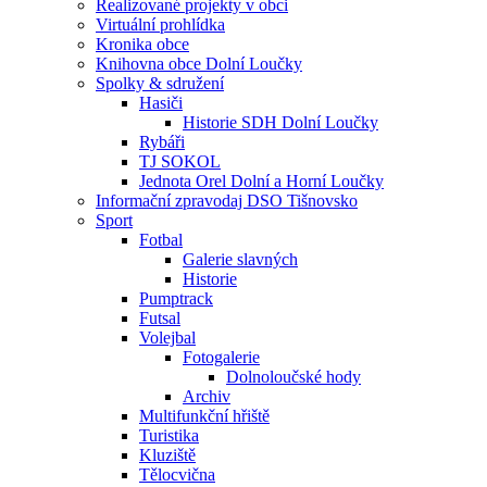
Realizované projekty v obci
Virtuální prohlídka
Kronika obce
Knihovna obce Dolní Loučky
Spolky & sdružení
Hasiči
Historie SDH Dolní Loučky
Rybáři
TJ SOKOL
Jednota Orel Dolní a Horní Loučky
Informační zpravodaj DSO Tišnovsko
Sport
Fotbal
Galerie slavných
Historie
Pumptrack
Futsal
Volejbal
Fotogalerie
Dolnoloučské hody
Archiv
Multifunkční hřiště
Turistika
Kluziště
Tělocvična