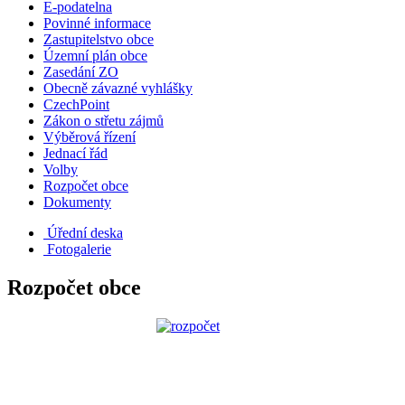
E-podatelna
Povinné informace
Zastupitelstvo obce
Územní plán obce
Zasedání ZO
Obecně závazné vyhlášky
CzechPoint
Zákon o střetu zájmů
Výběrová řízení
Jednací řád
Volby
Rozpočet obce
Dokumenty
Úřední deska
Fotogalerie
Rozpočet obce