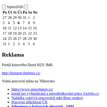
Srpen
2026
Po
Út
St
Čt
Pá
So
Ne
27
28
29
30
31
1
2
3
4
5
6
7
8
9
10
11
12
13
14
15
16
17
18
19
20
21
22
23
24
25
26
27
28
29
30
31
1
2
3
4
5
6
Reklama
Portál krizového řízení HZS JMK
http://krizport.firebrno.cz/
Volná pracovní místa na Tišnovsku
https://www.pracetisnov.cz/
portál pro vyhledávání a zprostředkování práce AirJobs.cz
Nabídka volných pracovních míst Brno venkov
Pracovní příležitosti ČR
Informace o krizových situacích - SMS