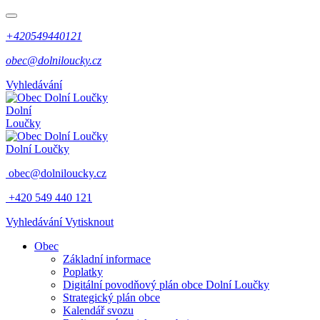
+420549440121
obec@dolniloucky.cz
Vyhledávání
Dolní
Loučky
Dolní Loučky
obec@dolniloucky.cz
+420 549 440 121
Vyhledávání
Vytisknout
Obec
Základní informace
Poplatky
Digitální povodňový plán obce Dolní Loučky
Strategický plán obce
Kalendář svozu