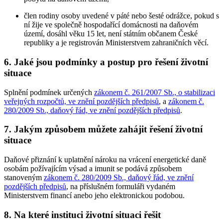
člen rodiny osoby uvedené v páté nebo šesté odrážce, pokud s
ní žije ve společně hospodařící domácnosti na daňovém
území, dosáhl věku 15 let, není státním občanem České
republiky a je registrován Ministerstvem zahraničních věcí.
6. Jaké jsou podmínky a postup pro řešení životní
situace
Splnění podmínek určených
zákonem č. 261/2007 Sb., o stabilizaci
veřejných rozpočtů, ve znění pozdějších předpisů
, a
zákonem č.
280/2009 Sb., daňový řád, ve znění pozdějších předpisů
.
7. Jakým způsobem můžete zahájit řešení životní
situace
Daňové přiznání k uplatnění nároku na vrácení energetické daně
osobám požívajícím výsad a imunit se podává způsobem
stanoveným
zákonem č. 280/2009 Sb., daňový řád, ve znění
pozdějších předpisů
, na příslušném formuláři vydaném
Ministerstvem financí anebo jeho elektronickou podobou.
8. Na které instituci životní situaci řešit