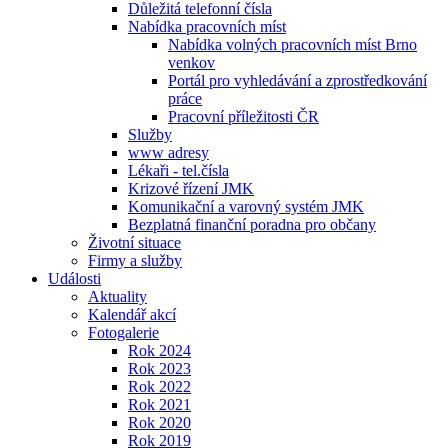
Důležitá telefonní čísla
Nabídka pracovních míst
Nabídka volných pracovních míst Brno
venkov
Portál pro vyhledávání a zprostředkování
práce
Pracovní příležitosti ČR
Služby
www adresy
Lékaři - tel.čísla
Krizové řízení JMK
Komunikační a varovný systém JMK
Bezplatná finanční poradna pro občany
Životní situace
Firmy a služby
Události
Aktuality
Kalendář akcí
Fotogalerie
Rok 2024
Rok 2023
Rok 2022
Rok 2021
Rok 2020
Rok 2019