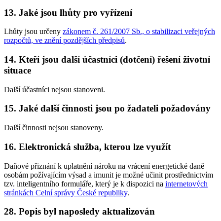
13. Jaké jsou lhůty pro vyřízení
Lhůty jsou určeny
zákonem č. 261/2007 Sb., o stabilizaci veřejných
rozpočtů, ve znění pozdějších předpisů
.
14. Kteří jsou další účastníci (dotčení) řešení životní
situace
Další účastníci nejsou stanoveni.
15. Jaké další činnosti jsou po žadateli požadovány
Další činnosti nejsou stanoveny.
16. Elektronická služba, kterou lze využít
Daňové přiznání k uplatnění nároku na vrácení energetické daně
osobám požívajícím výsad a imunit
je možné učinit prostřednictvím
tzv. inteligentního formuláře, který je k dispozici na
internetových
stránkách Celní správy České republiky
.
28. Popis byl naposledy aktualizován