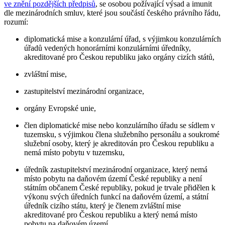
ve znění pozdějších předpisů
, se osobou požívající výsad a imunit
dle mezinárodních smluv, které jsou součástí českého právního řádu,
rozumí:
diplomatická mise a konzulární úřad, s výjimkou konzulárních
úřadů vedených honorárními konzulárními úředníky,
akreditované pro Českou republiku jako orgány cizích států,
zvláštní mise,
zastupitelství mezinárodní organizace,
orgány Evropské unie,
člen diplomatické mise nebo konzulárního úřadu se sídlem v
tuzemsku, s výjimkou člena služebního personálu a soukromé
služební osoby, který je akreditován pro Českou republiku a
nemá místo pobytu v tuzemsku,
úředník zastupitelství mezinárodní organizace, který nemá
místo pobytu na daňovém území České republiky a není
státním občanem České republiky, pokud je trvale přidělen k
výkonu svých úředních funkcí na daňovém území, a státní
úředník cizího státu, který je členem zvláštní mise
akreditované pro Českou republiku a který nemá místo
pobytu na daňovém území,