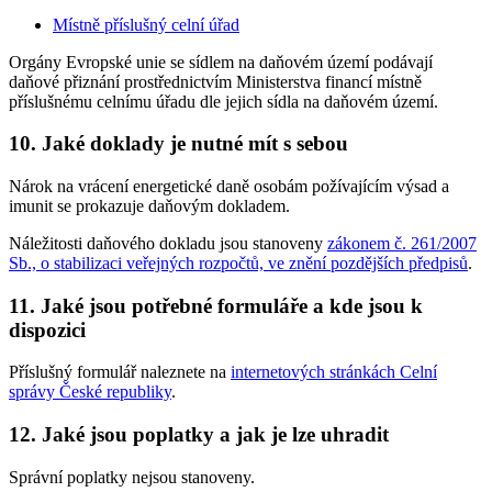
Místně příslušný celní úřad
Orgány Evropské unie se sídlem na daňovém území podávají
daňové přiznání prostřednictvím Ministerstva financí místně
příslušnému celnímu úřadu dle jejich sídla na daňovém území.
10. Jaké doklady je nutné mít s sebou
Nárok na vrácení energetické daně osobám požívajícím výsad a
imunit se prokazuje daňovým dokladem.
Náležitosti daňového dokladu jsou stanoveny
zákonem č. 261/2007
Sb., o stabilizaci veřejných rozpočtů, ve znění pozdějších předpisů
.
11. Jaké jsou potřebné formuláře a kde jsou k
dispozici
Příslušný formulář naleznete na
internetových stránkách Celní
správy České republiky
.
12. Jaké jsou poplatky a jak je lze uhradit
Správní poplatky nejsou stanoveny.