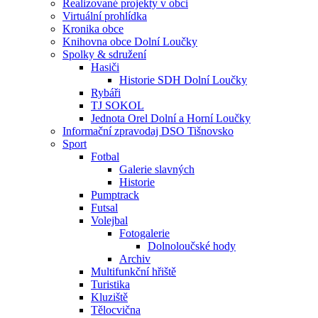
Realizované projekty v obci
Virtuální prohlídka
Kronika obce
Knihovna obce Dolní Loučky
Spolky & sdružení
Hasiči
Historie SDH Dolní Loučky
Rybáři
TJ SOKOL
Jednota Orel Dolní a Horní Loučky
Informační zpravodaj DSO Tišnovsko
Sport
Fotbal
Galerie slavných
Historie
Pumptrack
Futsal
Volejbal
Fotogalerie
Dolnoloučské hody
Archiv
Multifunkční hřiště
Turistika
Kluziště
Tělocvična