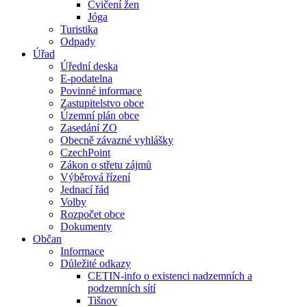
Cvičení žen
Jóga
Turistika
Odpady
Úřad
Úřední deska
E-podatelna
Povinné informace
Zastupitelstvo obce
Územní plán obce
Zasedání ZO
Obecně závazné vyhlášky
CzechPoint
Zákon o střetu zájmů
Výběrová řízení
Jednací řád
Volby
Rozpočet obce
Dokumenty
Občan
Informace
Důležité odkazy
CETIN-info o existenci nadzemních a
podzemních sítí
Tišnov