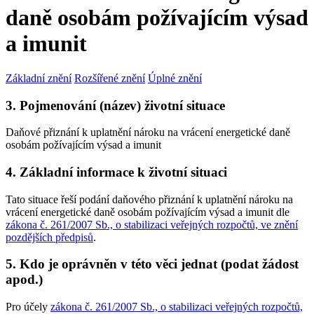
daně osobám požívajícím výsad
a imunit
Základní znění
Rozšířené znění
Úplné znění
3. Pojmenování (název) životní situace
Daňové přiznání k uplatnění nároku na vrácení energetické daně
osobám požívajícím výsad a imunit
4. Základní informace k životní situaci
Tato situace řeší podání daňového přiznání k uplatnění nároku na
vrácení energetické daně osobám požívajícím výsad a imunit dle
zákona č. 261/2007 Sb., o stabilizaci veřejných rozpočtů, ve znění
pozdějších předpisů
.
5. Kdo je oprávněn v této věci jednat (podat žádost
apod.)
Pro účely
zákona č. 261/2007 Sb., o stabilizaci veřejných rozpočtů,