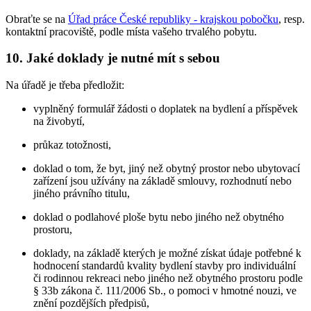
Obraťte se na
Úřad práce České republiky - krajskou pobočku
, resp.
kontaktní pracoviště, podle místa vašeho trvalého pobytu.
10. Jaké doklady je nutné mít s sebou
Na úřadě je třeba předložit:
vyplněný formulář žádosti o doplatek na bydlení a příspěvek
na živobytí,
průkaz totožnosti,
doklad o tom, že byt, jiný než obytný prostor nebo ubytovací
zařízení jsou užívány na základě smlouvy, rozhodnutí nebo
jiného právního titulu,
doklad o podlahové ploše bytu nebo jiného než obytného
prostoru,
doklady, na základě kterých je možné získat údaje potřebné k
hodnocení standardů kvality bydlení stavby pro individuální
či rodinnou rekreaci nebo jiného než obytného prostoru podle
§ 33b zákona č. 111/2006 Sb., o pomoci v hmotné nouzi, ve
znění pozdějších předpisů,