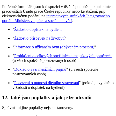
Potřebné formuláře jsou k dispozici v tištěné podobě na kontaktních
pracovištích Úřadu práce České republiky nebo ke stažení, příp.
elektronickému podání, na
internetových stránkách Integrovaného
portálu Ministerstva práce a sociálních věcí
.
"
Žádost o doplatek na bydlení
"
"
Žádost o příspěvek na živobytí
"
"
Informace o užívaném bytu (obývaném prostoru)
"
"
Prohlášení o celkových sociálních a majetkových poměrech
"
(u všech společně posuzovaných osob)
"
Doklad o výši měsíčních příjmů
" (u všech společně
posuzovaných osob)
"
Potvrzení o nutnosti dietního stravování
" (pokud je vyplněno
v žádosti o doplatek na bydlení)
12. Jaké jsou poplatky a jak je lze uhradit
Správní ani jiné poplatky nejsou stanoveny.