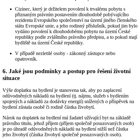
Cizinec, který je držitelem povolení k trvalému pobytu s
přiznaným právním postavením dlouhodobě pobývajícího
rezidenta Evropského společenství na území jiného členského
státu Evropské unie, a jeho rodinný příslušník, pokud jim bylo
vydáno povolení k dlouhodobému pobytu na území České
republiky podle zvláštního právního předpisu, a to pokud mají
bydliště na území České republiky.
V případě nezletilé osoby - zákonný zástupce nebo
opatrovník.
6. Jaké jsou podmínky a postup pro řešení životní
situace
Výše doplatku na bydlení je stanovena tak, aby po zaplacení
odůvodněných nákladů na bydlení (tj. nájmu, služeb s bydlením
spojených a nákladů za dodávky energií) snížených o příspěvek na
bydlení zůstala osobě či rodině částka živobytí.
Nárok na doplatek na bydlení má žadatel užívající byt na základě
právního titulu, jehož příjem (příjem společně posuzovaných osob)
je po úhradě odůvodněných nákladů na bydlení nižší než částka
jeho živobytí (částka živobytí společně posuzovaných osob).