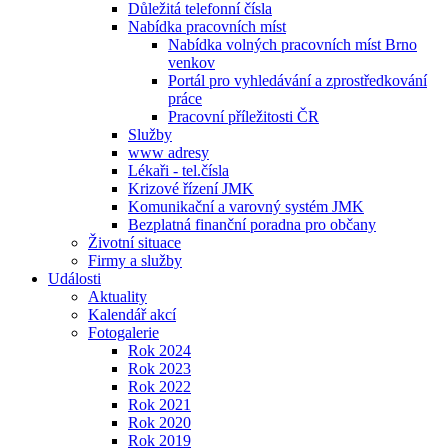
Důležitá telefonní čísla
Nabídka pracovních míst
Nabídka volných pracovních míst Brno
venkov
Portál pro vyhledávání a zprostředkování
práce
Pracovní příležitosti ČR
Služby
www adresy
Lékaři - tel.čísla
Krizové řízení JMK
Komunikační a varovný systém JMK
Bezplatná finanční poradna pro občany
Životní situace
Firmy a služby
Události
Aktuality
Kalendář akcí
Fotogalerie
Rok 2024
Rok 2023
Rok 2022
Rok 2021
Rok 2020
Rok 2019