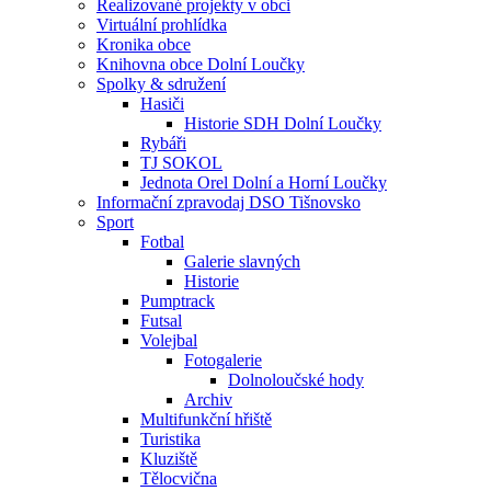
Realizované projekty v obci
Virtuální prohlídka
Kronika obce
Knihovna obce Dolní Loučky
Spolky & sdružení
Hasiči
Historie SDH Dolní Loučky
Rybáři
TJ SOKOL
Jednota Orel Dolní a Horní Loučky
Informační zpravodaj DSO Tišnovsko
Sport
Fotbal
Galerie slavných
Historie
Pumptrack
Futsal
Volejbal
Fotogalerie
Dolnoloučské hody
Archiv
Multifunkční hřiště
Turistika
Kluziště
Tělocvična