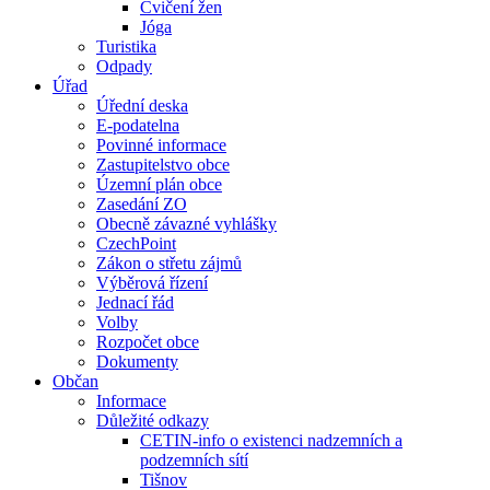
Cvičení žen
Jóga
Turistika
Odpady
Úřad
Úřední deska
E-podatelna
Povinné informace
Zastupitelstvo obce
Územní plán obce
Zasedání ZO
Obecně závazné vyhlášky
CzechPoint
Zákon o střetu zájmů
Výběrová řízení
Jednací řád
Volby
Rozpočet obce
Dokumenty
Občan
Informace
Důležité odkazy
CETIN-info o existenci nadzemních a
podzemních sítí
Tišnov