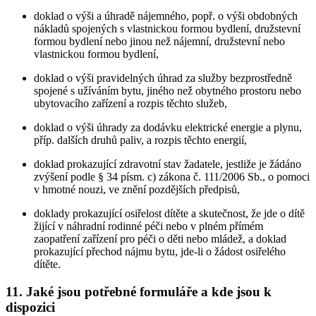
doklad o výši a úhradě nájemného, popř. o výši obdobných
nákladů spojených s vlastnickou formou bydlení, družstevní
formou bydlení nebo jinou než nájemní, družstevní nebo
vlastnickou formou bydlení,
doklad o výši pravidelných úhrad za služby bezprostředně
spojené s užíváním bytu, jiného než obytného prostoru nebo
ubytovacího zařízení a rozpis těchto služeb,
doklad o výši úhrady za dodávku elektrické energie a plynu,
příp. dalších druhů paliv, a rozpis těchto energií,
doklad prokazující zdravotní stav žadatele, jestliže je žádáno
zvýšení podle § 34 písm. c) zákona č. 111/2006 Sb., o pomoci
v hmotné nouzi, ve znění pozdějších předpisů,
doklady prokazující osiřelost dítěte a skutečnost, že jde o dítě
žijící v náhradní rodinné péči nebo v plném přímém
zaopatření zařízení pro péči o děti nebo mládež, a doklad
prokazující přechod nájmu bytu, jde-li o žádost osiřelého
dítěte.
11. Jaké jsou potřebné formuláře a kde jsou k
dispozici