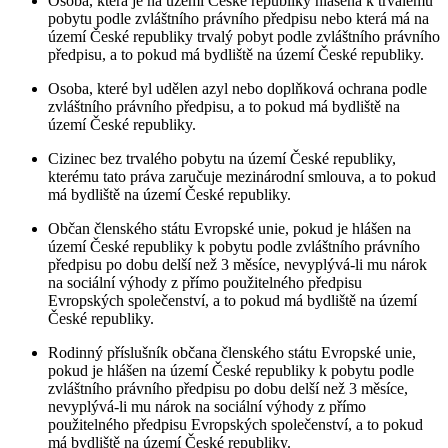
Osoba, která je na území České republiky hlášena k trvalému
pobytu podle zvláštního právního předpisu nebo která má na
území České republiky trvalý pobyt podle zvláštního právního
předpisu, a to pokud má bydliště na území České republiky.
Osoba, které byl udělen azyl nebo doplňková ochrana podle
zvláštního právního předpisu, a to pokud má bydliště na
území České republiky.
Cizinec bez trvalého pobytu na území České republiky,
kterému tato práva zaručuje mezinárodní smlouva, a to pokud
má bydliště na území České republiky.
Občan členského státu Evropské unie, pokud je hlášen na
území České republiky k pobytu podle zvláštního právního
předpisu po dobu delší než 3 měsíce, nevyplývá-li mu nárok
na sociální výhody z přímo použitelného předpisu
Evropských společenství, a to pokud má bydliště na území
České republiky.
Rodinný příslušník občana členského státu Evropské unie,
pokud je hlášen na území České republiky k pobytu podle
zvláštního právního předpisu po dobu delší než 3 měsíce,
nevyplývá-li mu nárok na sociální výhody z přímo
použitelného předpisu Evropských společenství, a to pokud
má bydliště na území České republiky.