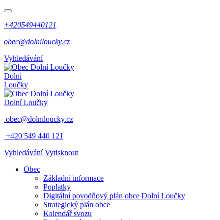
+420549440121
obec@dolniloucky.cz
Vyhledávání
Dolní
Loučky
Dolní Loučky
obec@dolniloucky.cz
+420 549 440 121
Vyhledávání
Vytisknout
Obec
Základní informace
Poplatky
Digitální povodňový plán obce Dolní Loučky
Strategický plán obce
Kalendář svozu