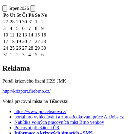
Srpen
2026
Po
Út
St
Čt
Pá
So
Ne
27
28
29
30
31
1
2
3
4
5
6
7
8
9
10
11
12
13
14
15
16
17
18
19
20
21
22
23
24
25
26
27
28
29
30
31
1
2
3
4
5
6
Reklama
Portál krizového řízení HZS JMK
http://krizport.firebrno.cz/
Volná pracovní místa na Tišnovsku
https://www.pracetisnov.cz/
portál pro vyhledávání a zprostředkování práce AirJobs.cz
Nabídka volných pracovních míst Brno venkov
Pracovní příležitosti ČR
Informace o krizových situacích - SMS