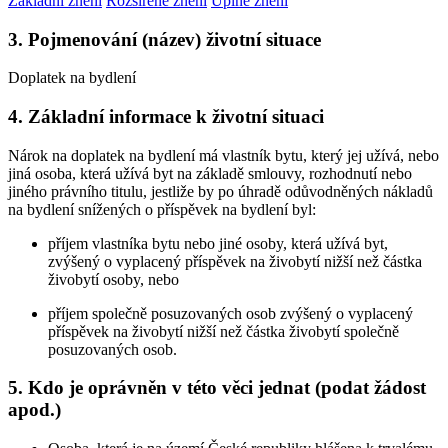
Základní znění
Rozšířené znění
Úplné znění
3. Pojmenování (název) životní situace
Doplatek na bydlení
4. Základní informace k životní situaci
Nárok na doplatek na bydlení má vlastník bytu, který jej užívá, nebo
jiná osoba, která užívá byt na základě smlouvy, rozhodnutí nebo
jiného právního titulu, jestliže by po úhradě odůvodněných nákladů
na bydlení snížených o příspěvek na bydlení byl:
příjem vlastníka bytu nebo jiné osoby, která užívá byt,
zvýšený o vyplacený příspěvek na živobytí nižší než částka
živobytí osoby, nebo
příjem společně posuzovaných osob zvýšený o vyplacený
příspěvek na živobytí nižší než částka živobytí společně
posuzovaných osob.
5. Kdo je oprávněn v této věci jednat (podat žádost
apod.)