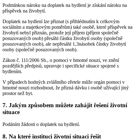
Podmínkou nároku na doplatek na bydlení je získání nároku na
příspěvek na živobytí.
Doplatek na bydlení lze přiznat (s přihlédnutím k celkovým
sociálním a majetkovým poměrům) také osobě, které příspěvek na
živobytí nebyl přiznán, protože její příjem (příjem společně
posuzovaných osob) přesáhl částku živobytí osoby (společně
posuzovaných osob), ale nepřesáhl 1,3násobek částky živobytí
osoby (společně posuzovaných osob).
Zákon č. 111/2006 Sb., o pomoci v hmotné nouzi, ve znění
pozdějších předpisů, upravuje i specifické situace spojené s
bydlením.
V případech hodných zvláštního zřetele může orgán pomoci v
hmotné nouzi rozhodnout, že přizná dávku i osobě užívající jiný
prostor než byt.
7. Jakým způsobem můžete zahájit řešení životní
situace
Podáním žádosti o doplatek na bydlení.
8. Na které instituci životní situaci řešit