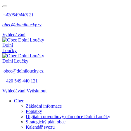
+420549440121
obec@dolniloucky.cz
Vyhledávání
Dolní
Loučky
Dolní Loučky
obec@dolniloucky.cz
+420 549 440 121
Vyhledávání
Vytisknout
Obec
Základní informace
Poplatky
Digitální povodňový plán obce Dolní Loučky
Strategický plán obce
Kalendář svozu