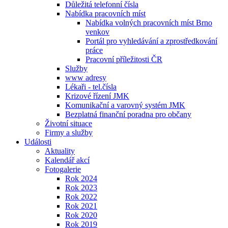
Důležitá telefonní čísla
Nabídka pracovních míst
Nabídka volných pracovních míst Brno
venkov
Portál pro vyhledávání a zprostředkování
práce
Pracovní příležitosti ČR
Služby
www adresy
Lékaři - tel.čísla
Krizové řízení JMK
Komunikační a varovný systém JMK
Bezplatná finanční poradna pro občany
Životní situace
Firmy a služby
Události
Aktuality
Kalendář akcí
Fotogalerie
Rok 2024
Rok 2023
Rok 2022
Rok 2021
Rok 2020
Rok 2019