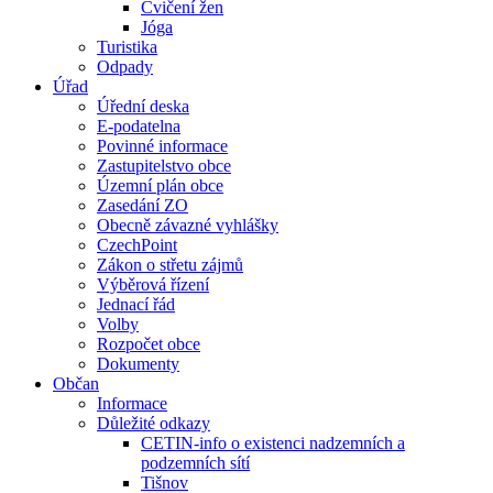
Cvičení žen
Jóga
Turistika
Odpady
Úřad
Úřední deska
E-podatelna
Povinné informace
Zastupitelstvo obce
Územní plán obce
Zasedání ZO
Obecně závazné vyhlášky
CzechPoint
Zákon o střetu zájmů
Výběrová řízení
Jednací řád
Volby
Rozpočet obce
Dokumenty
Občan
Informace
Důležité odkazy
CETIN-info o existenci nadzemních a
podzemních sítí
Tišnov