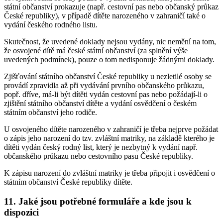
státní občanství prokazuje (např. cestovní pas nebo občanský průkaz
České republiky), v případě dítěte narozeného v zahraničí také o
vydání českého rodného listu.
Skutečnost, že uvedené doklady nejsou vydány, nic nemění na tom,
že osvojené dítě má české státní občanství (za splnění výše
uvedených podmínek), pouze o tom nedisponuje žádnými doklady.
Zjišťování státního občanství České republiky u nezletilé osoby se
provádí zpravidla až při vydávání prvního občanského průkazu,
popř. dříve, má-li být dítěti vydán cestovní pas nebo požádají-li o
zjištění státního občanství dítěte a vydání osvědčení o českém
státním občanství jeho rodiče.
U osvojeného dítěte narozeného v zahraničí je třeba nejprve požádat
o zápis jeho narození do tzv. zvláštní matriky, na základě kterého je
dítěti vydán český rodný list, který je nezbytný k vydání např.
občanského průkazu nebo cestovního pasu České republiky.
K zápisu narození do zvláštní matriky je třeba připojit i osvědčení o
státním občanství České republiky dítěte.
11. Jaké jsou potřebné formuláře a kde jsou k
dispozici