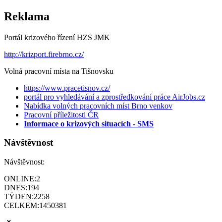
Reklama
Portál krizového řízení HZS JMK
http://krizport.firebrno.cz/
Volná pracovní místa na Tišnovsku
https://www.pracetisnov.cz/
portál pro vyhledávání a zprostředkování práce AirJobs.cz
Nabídka volných pracovních míst Brno venkov
Pracovní příležitosti ČR
Informace o krizových situacích - SMS
Návštěvnost
Návštěvnost:
ONLINE:
2
DNES:
194
TÝDEN:
2258
CELKEM:
1450381