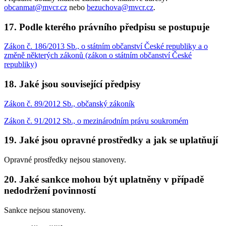
obcanmat@mvcr.cz
nebo
bezuchova@mvcr.cz
.
17. Podle kterého právního předpisu se postupuje
Zákon č. 186/2013 Sb., o státním občanství České republiky a o
změně některých zákonů (zákon o státním občanství České
republiky)
18. Jaké jsou související předpisy
Zákon č. 89/2012 Sb., občanský zákoník
Zákon č. 91/2012 Sb., o mezinárodním právu soukromém
19. Jaké jsou opravné prostředky a jak se uplatňují
Opravné prostředky nejsou stanoveny.
20. Jaké sankce mohou být uplatněny v případě
nedodržení povinností
Sankce nejsou stanoveny.