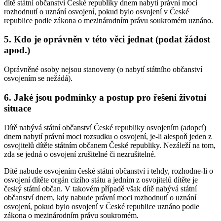
dítě státní občanství České republiky dnem nabytí právní moci
rozhodnutí o uznání osvojení, pokud bylo osvojení v České
republice podle zákona o mezinárodním právu soukromém uznáno.
5. Kdo je oprávněn v této věci jednat (podat žádost
apod.)
Oprávněné osoby nejsou stanoveny (o nabytí státního občanství
osvojením se nežádá).
6. Jaké jsou podmínky a postup pro řešení životní
situace
Dítě nabývá státní občanství České republiky osvojením (adopcí)
dnem nabytí právní moci rozsudku o osvojení, je-li alespoň jeden z
osvojitelů dítěte státním občanem České republiky. Nezáleží na tom,
zda se jedná o osvojení zrušitelné či nezrušitelné.
Dítě nabude osvojením české státní občanství i tehdy, rozhodne-li o
osvojení dítěte orgán cizího státu a jedním z osvojitelů dítěte je
český státní občan. V takovém případě však dítě nabývá státní
občanství dnem, kdy nabude právní moci rozhodnutí o uznání
osvojení, pokud bylo osvojení v České republice uznáno podle
zákona o mezinárodním právu soukromém.