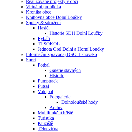
Realizované projekty v obci
Virtuální prohlídka
Kronika obce
Knihovna obce Dolní Loučky
Spolky & sdružení
Hasiči
Historie SDH Dolní Loučky
Rybáři
TJ SOKOL
Jednota Orel Dolní a Horní Loučky
Informační zpravodaj DSO Tišnovsko
Sport
Fotbal
Galerie slavných
Historie
Pumptrack
Futsal
Volejbal
Fotogalerie
Dolnoloučské hody
Archiv
Multifunkční hřiště
Turistika
Kluziště
Tělocvična