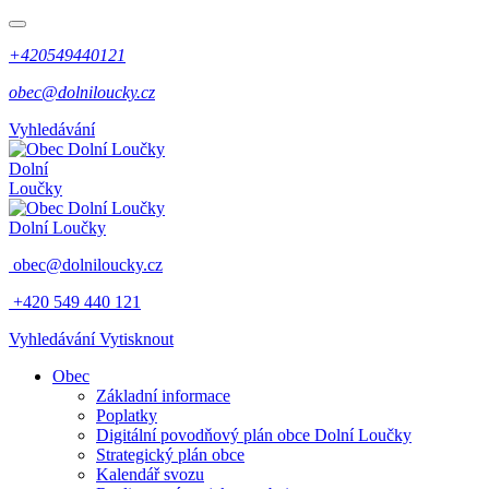
+420549440121
obec@dolniloucky.cz
Vyhledávání
Dolní
Loučky
Dolní Loučky
obec@dolniloucky.cz
+420 549 440 121
Vyhledávání
Vytisknout
Obec
Základní informace
Poplatky
Digitální povodňový plán obce Dolní Loučky
Strategický plán obce
Kalendář svozu