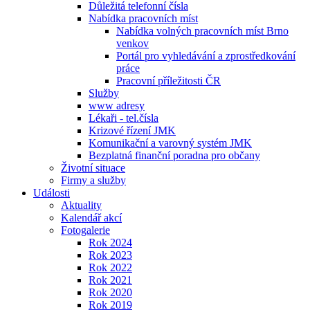
Důležitá telefonní čísla
Nabídka pracovních míst
Nabídka volných pracovních míst Brno
venkov
Portál pro vyhledávání a zprostředkování
práce
Pracovní příležitosti ČR
Služby
www adresy
Lékaři - tel.čísla
Krizové řízení JMK
Komunikační a varovný systém JMK
Bezplatná finanční poradna pro občany
Životní situace
Firmy a služby
Události
Aktuality
Kalendář akcí
Fotogalerie
Rok 2024
Rok 2023
Rok 2022
Rok 2021
Rok 2020
Rok 2019