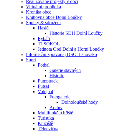
Realizované projekty v obci
Virtuální prohlídka
Kronika obce
Knihovna obce Dolní Loučky
Spolky & sdružení
Hasiči
Historie SDH Dolní Loučky
Rybáři
TJ SOKOL
Jednota Orel Dolní a Horní Loučky
Informační zpravodaj DSO Tišnovsko
Sport
Fotbal
Galerie slavných
Historie
Pumptrack
Futsal
Volejbal
Fotogalerie
Dolnoloučské hody
Archiv
Multifunkční hřiště
Turistika
Kluziště
Tělocvična