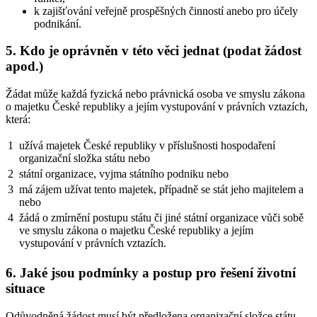
k zajišťování veřejně prospěšných činností anebo pro účely
podnikání.
5. Kdo je oprávněn v této věci jednat (podat žádost
apod.)
Žádat může každá fyzická nebo právnická osoba ve smyslu zákona
o majetku České republiky a jejím vystupování v právních vztazích,
která:
1
užívá majetek České republiky v příslušnosti hospodaření
organizační složka státu nebo
2
státní organizace, vyjma státního podniku nebo
3
má zájem užívat tento majetek, případně se stát jeho majitelem a
nebo
4
žádá o zmírnění postupu státu či jiné státní organizace vůči sobě
ve smyslu zákona o majetku České republiky a jejím
vystupování v právních vztazích.
6. Jaké jsou podmínky a postup pro řešení životní
situace
Odůvodněná žádost musí být předložena organizační složce státu