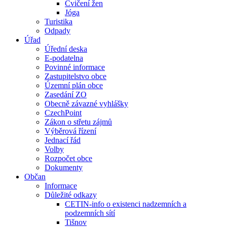
Cvičení žen
Jóga
Turistika
Odpady
Úřad
Úřední deska
E-podatelna
Povinné informace
Zastupitelstvo obce
Územní plán obce
Zasedání ZO
Obecně závazné vyhlášky
CzechPoint
Zákon o střetu zájmů
Výběrová řízení
Jednací řád
Volby
Rozpočet obce
Dokumenty
Občan
Informace
Důležité odkazy
CETIN-info o existenci nadzemních a
podzemních sítí
Tišnov