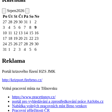
Srpen
2026
Po
Út
St
Čt
Pá
So
Ne
27
28
29
30
31
1
2
3
4
5
6
7
8
9
10
11
12
13
14
15
16
17
18
19
20
21
22
23
24
25
26
27
28
29
30
31
1
2
3
4
5
6
Reklama
Portál krizového řízení HZS JMK
http://krizport.firebrno.cz/
Volná pracovní místa na Tišnovsku
https://www.pracetisnov.cz/
portál pro vyhledávání a zprostředkování práce AirJobs.cz
Nabídka volných pracovních míst Brno venkov
Pracovní příležitosti ČR