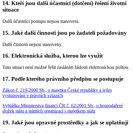
14. Kteří jsou další účastníci (dotčení) řešení životní
situace
Další účastníci postupu nejsou stanoveni.
15. Jaké další činnosti jsou po žadateli požadovány
Další činnosti nejsou stanoveny.
16. Elektronická služba, kterou lze využít
Tuto situaci není možné řešit zasláním žádosti elektronickou poštou.
17. Podle kterého právního předpisu se postupuje
Zákon č. 219/2000 Sb., o majetku České republiky a jejím
vystupování v právních vztazích
Vyhláška Ministerstva financí ČR č. 62/2001 Sb., o hospodaření
složek státu a státních organizací s majetkem státu
19. Jaké jsou opravné prostředky a jak se uplatňují