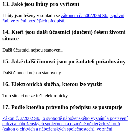
13. Jaké jsou lhůty pro vyřízení
Lhůty jsou řešeny v souladu se
zákonem č. 500/2004 Sb., správní
řád, ve znění pozdějších předpisů
.
14. Kteří jsou další účastníci (dotčení) řešení životní
situace
Další účastníci nejsou stanoveni.
15. Jaké další činnosti jsou po žadateli požadovány
Další činnosti nejsou stanoveny.
16. Elektronická služba, kterou lze využít
Tuto situaci nelze řešit elektronicky.
17. Podle kterého právního předpisu se postupuje
Zákon č. 3/2002 Sb., o svobodě náboženského vyznání a postavení
církví a náboženských společností a o změně některých zákonů
(zákon o církvích a náboženských společnostech), ve znění