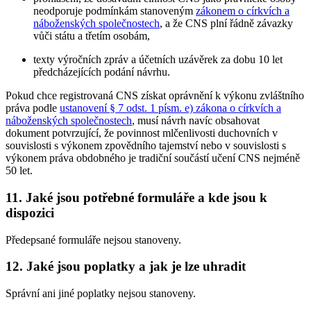
neodporuje podmínkám stanoveným
zákonem o církvích a
náboženských společnostech
, a že CNS plní řádně závazky
vůči státu a třetím osobám,
texty výročních zpráv a účetních uzávěrek za dobu 10 let
předcházejících podání návrhu.
Pokud chce registrovaná CNS získat oprávnění k výkonu zvláštního
práva podle
ustanovení § 7 odst. 1 písm. e) zákona o církvích a
náboženských společnostech
, musí návrh navíc obsahovat
dokument potvrzující, že povinnost mlčenlivosti duchovních v
souvislosti s výkonem zpovědního tajemství nebo v souvislosti s
výkonem práva obdobného je tradiční součástí učení CNS nejméně
50 let.
11. Jaké jsou potřebné formuláře a kde jsou k
dispozici
Předepsané formuláře nejsou stanoveny.
12. Jaké jsou poplatky a jak je lze uhradit
Správní ani jiné poplatky nejsou stanoveny.