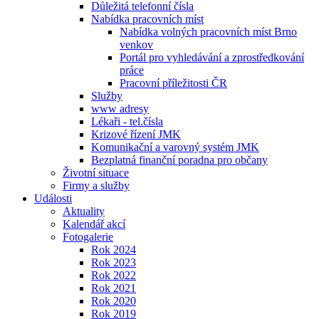
Důležitá telefonní čísla
Nabídka pracovních míst
Nabídka volných pracovních míst Brno
venkov
Portál pro vyhledávání a zprostředkování
práce
Pracovní příležitosti ČR
Služby
www adresy
Lékaři - tel.čísla
Krizové řízení JMK
Komunikační a varovný systém JMK
Bezplatná finanční poradna pro občany
Životní situace
Firmy a služby
Události
Aktuality
Kalendář akcí
Fotogalerie
Rok 2024
Rok 2023
Rok 2022
Rok 2021
Rok 2020
Rok 2019