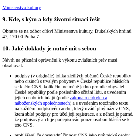
Ministerstvo kultury
9. Kde, s kým a kdy životní situaci řešit
Obraťte se na odbor církví Ministerstva kultury, Dukelských hrdinů
47, 170 00 Praha 7.
10. Jaké doklady je nutné mít s sebou
Návrh na přiznání oprávnění k výkonu zvláštních práv musí
obsahovat:
podpisy (v originále) tolika zletilých občanů České republiky
nebo cizinců s trvalým pobytem v České republice hlásících
se k této CNS, kolik činí nejméně jedno promile obyvatel
České republiky podle posledního sčítání lidu, s uvedením
jejich osobních údajů (podle
zákona o církvích a
náboženských společnostech
) a s uvedením totožného textu
na každém podpisovém archu, který uvádí plný název CNS,
která sbírá podpisy pro účel její registrace, a z něhož je patrné,
že podpisový arch je podepisován pouze osobou hlásící se k
této CNS,
prohlášení, že dosavadní činnost CNS jako právnické osoby