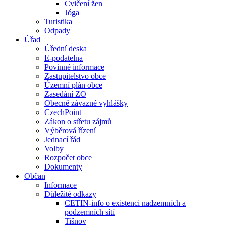
Cvičení žen
Jóga
Turistika
Odpady
Úřad
Úřední deska
E-podatelna
Povinné informace
Zastupitelstvo obce
Územní plán obce
Zasedání ZO
Obecně závazné vyhlášky
CzechPoint
Zákon o střetu zájmů
Výběrová řízení
Jednací řád
Volby
Rozpočet obce
Dokumenty
Občan
Informace
Důležité odkazy
CETIN-info o existenci nadzemních a
podzemních sítí
Tišnov