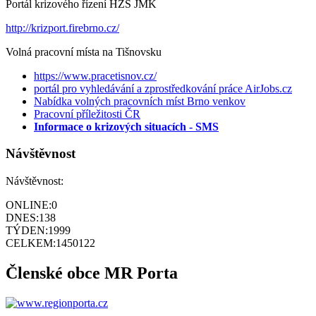
Portál krizového řízení HZS JMK
http://krizport.firebrno.cz/
Volná pracovní místa na Tišnovsku
https://www.pracetisnov.cz/
portál pro vyhledávání a zprostředkování práce AirJobs.cz
Nabídka volných pracovních míst Brno venkov
Pracovní příležitosti ČR
Informace o krizových situacích - SMS
Návštěvnost
Návštěvnost:
ONLINE:
0
DNES:
138
TÝDEN:
1999
CELKEM:
1450122
Členské obce MR Porta