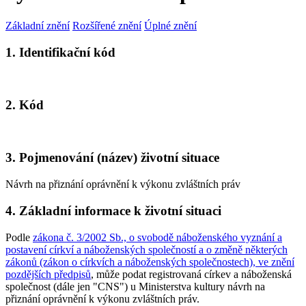
Základní znění
Rozšířené znění
Úplné znění
1. Identifikační kód
2. Kód
3. Pojmenování (název) životní situace
Návrh na přiznání oprávnění k výkonu zvláštních práv
4. Základní informace k životní situaci
Podle
zákona č. 3/2002 Sb., o svobodě náboženského vyznání a
postavení církví a náboženských společností a o změně některých
zákonů (zákon o církvích a náboženských společnostech), ve znění
pozdějších předpisů
, může podat registrovaná církev a náboženská
společnost (dále jen "CNS") u Ministerstva kultury návrh na
přiznání oprávnění k výkonu zvláštních práv.