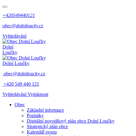
+420549440121
obec@dolniloucky.cz
Vyhledávání
Dolní
Loučky
Dolní Loučky
obec@dolniloucky.cz
+420 549 440 121
Vyhledávání
Vytisknout
Obec
Základní informace
Poplatky
Digitální povodňový plán obce Dolní Loučky
Strategický plán obce
Kalendář svozu