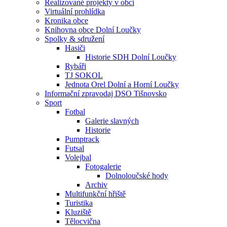
Realizované projekty v obci
Virtuální prohlídka
Kronika obce
Knihovna obce Dolní Loučky
Spolky & sdružení
Hasiči
Historie SDH Dolní Loučky
Rybáři
TJ SOKOL
Jednota Orel Dolní a Horní Loučky
Informační zpravodaj DSO Tišnovsko
Sport
Fotbal
Galerie slavných
Historie
Pumptrack
Futsal
Volejbal
Fotogalerie
Dolnoloučské hody
Archiv
Multifunkční hřiště
Turistika
Kluziště
Tělocvična