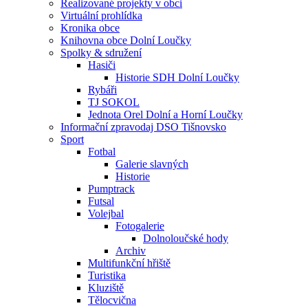
Realizované projekty v obci
Virtuální prohlídka
Kronika obce
Knihovna obce Dolní Loučky
Spolky & sdružení
Hasiči
Historie SDH Dolní Loučky
Rybáři
TJ SOKOL
Jednota Orel Dolní a Horní Loučky
Informační zpravodaj DSO Tišnovsko
Sport
Fotbal
Galerie slavných
Historie
Pumptrack
Futsal
Volejbal
Fotogalerie
Dolnoloučské hody
Archiv
Multifunkční hřiště
Turistika
Kluziště
Tělocvična