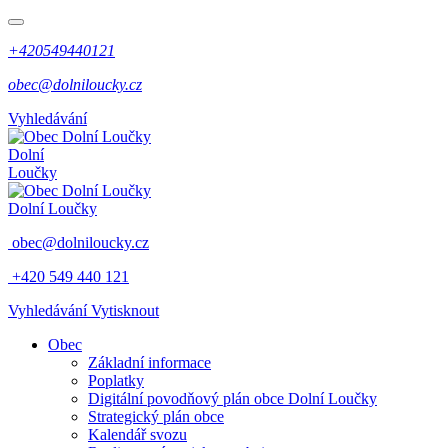
+420549440121
obec@dolniloucky.cz
Vyhledávání
Dolní
Loučky
Dolní Loučky
obec@dolniloucky.cz
+420 549 440 121
Vyhledávání
Vytisknout
Obec
Základní informace
Poplatky
Digitální povodňový plán obce Dolní Loučky
Strategický plán obce
Kalendář svozu