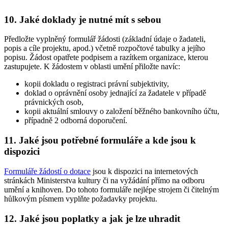
10. Jaké doklady je nutné mít s sebou
Předložte vyplněný formulář žádosti (základní údaje o žadateli,
popis a cíle projektu, apod.) včetně rozpočtové tabulky a jejího
popisu. Žádost opatřete podpisem a razítkem organizace, kterou
zastupujete. K žádostem v oblasti umění přiložte navíc:
kopii dokladu o registraci právní subjektivity,
doklad o oprávnění osoby jednající za žadatele v případě
právnických osob,
kopii aktuální smlouvy o založení běžného bankovního účtu,
případně 2 odborná doporučení.
11. Jaké jsou potřebné formuláře a kde jsou k
dispozici
Formuláře žádostí o dotace
jsou k dispozici na internetových
stránkách Ministerstva kultury či na vyžádání přímo na odboru
umění a knihoven. Do tohoto formuláře nejlépe strojem či čitelným
hůlkovým písmem vyplňte požadavky projektu.
12. Jaké jsou poplatky a jak je lze uhradit