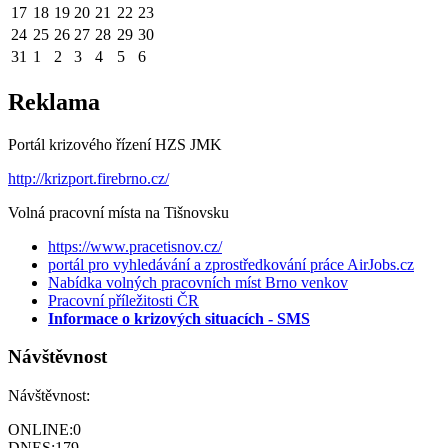
17
18
19
20
21
22
23
24
25
26
27
28
29
30
31
1
2
3
4
5
6
Reklama
Portál krizového řízení HZS JMK
http://krizport.firebrno.cz/
Volná pracovní místa na Tišnovsku
https://www.pracetisnov.cz/
portál pro vyhledávání a zprostředkování práce AirJobs.cz
Nabídka volných pracovních míst Brno venkov
Pracovní příležitosti ČR
Informace o krizových situacích - SMS
Návštěvnost
Návštěvnost:
ONLINE:
0
DNES:
179