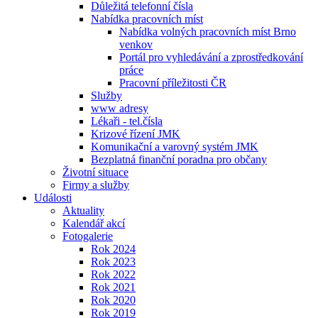
Důležitá telefonní čísla
Nabídka pracovních míst
Nabídka volných pracovních míst Brno
venkov
Portál pro vyhledávání a zprostředkování
práce
Pracovní příležitosti ČR
Služby
www adresy
Lékaři - tel.čísla
Krizové řízení JMK
Komunikační a varovný systém JMK
Bezplatná finanční poradna pro občany
Životní situace
Firmy a služby
Události
Aktuality
Kalendář akcí
Fotogalerie
Rok 2024
Rok 2023
Rok 2022
Rok 2021
Rok 2020
Rok 2019