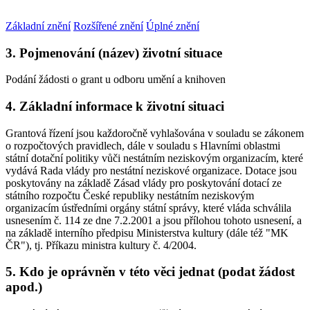
Základní znění
Rozšířené znění
Úplné znění
3. Pojmenování (název) životní situace
Podání žádosti o grant u odboru umění a knihoven
4. Základní informace k životní situaci
Grantová řízení jsou každoročně vyhlašována v souladu se zákonem
o rozpočtových pravidlech, dále v souladu s Hlavními oblastmi
státní dotační politiky vůči nestátním neziskovým organizacím, které
vydává Rada vlády pro nestátní neziskové organizace. Dotace jsou
poskytovány na základě Zásad vlády pro poskytování dotací ze
státního rozpočtu České republiky nestátním neziskovým
organizacím ústředními orgány státní správy, které vláda schválila
usnesením č. 114 ze dne 7.2.2001 a jsou přílohou tohoto usnesení, a
na základě interního předpisu Ministerstva kultury (dále též "MK
ČR"), tj. Příkazu ministra kultury č. 4/2004.
5. Kdo je oprávněn v této věci jednat (podat žádost
apod.)