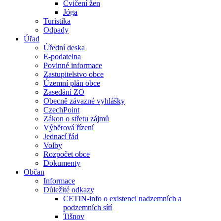
Cvičení žen
Jóga
Turistika
Odpady
Úřad
Úřední deska
E-podatelna
Povinné informace
Zastupitelstvo obce
Územní plán obce
Zasedání ZO
Obecně závazné vyhlášky
CzechPoint
Zákon o střetu zájmů
Výběrová řízení
Jednací řád
Volby
Rozpočet obce
Dokumenty
Občan
Informace
Důležité odkazy
CETIN-info o existenci nadzemních a
podzemních sítí
Tišnov