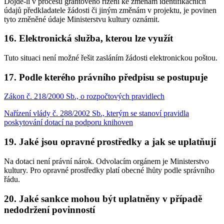
Dojde-li v procesu grantového řízení ke změnám identifikačních
údajů předkladatele žádosti či jiným změnám v projektu, je povinen
tyto změněné údaje Ministerstvu kultury oznámit.
16. Elektronická služba, kterou lze využít
Tuto situaci není možné řešit zasláním žádosti elektronickou poštou.
17. Podle kterého právního předpisu se postupuje
Zákon č. 218/2000 Sb., o rozpočtových pravidlech
Nařízení vlády č. 288/2002 Sb., kterým se stanoví pravidla
poskytování dotací na podporu knihoven
19. Jaké jsou opravné prostředky a jak se uplatňují
Na dotaci není právní nárok. Odvolacím orgánem je Ministerstvo
kultury. Pro opravné prostředky platí obecné lhůty podle správního
řádu.
20. Jaké sankce mohou být uplatněny v případě
nedodržení povinností