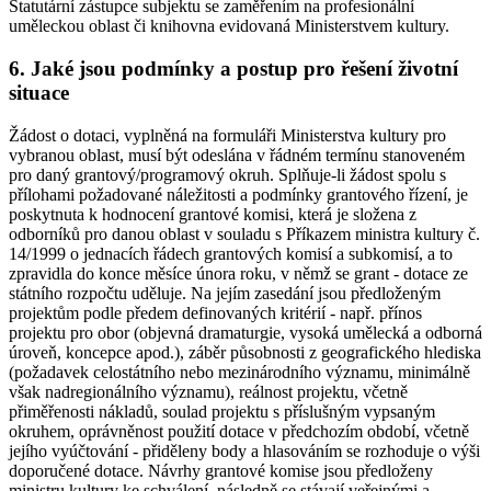
Statutární zástupce subjektu se zaměřením na profesionální
uměleckou oblast či knihovna evidovaná Ministerstvem kultury.
6. Jaké jsou podmínky a postup pro řešení životní
situace
Žádost o dotaci, vyplněná na formuláři Ministerstva kultury pro
vybranou oblast, musí být odeslána v řádném termínu stanoveném
pro daný grantový/programový okruh. Splňuje-li žádost spolu s
přílohami požadované náležitosti a podmínky grantového řízení, je
poskytnuta k hodnocení grantové komisi, která je složena z
odborníků pro danou oblast v souladu s Příkazem ministra kultury č.
14/1999 o jednacích řádech grantových komisí a subkomisí, a to
zpravidla do konce měsíce února roku, v němž se grant - dotace ze
státního rozpočtu uděluje. Na jejím zasedání jsou předloženým
projektům podle předem definovaných kritérií - např. přínos
projektu pro obor (objevná dramaturgie, vysoká umělecká a odborná
úroveň, koncepce apod.), záběr působnosti z geografického hlediska
(požadavek celostátního nebo mezinárodního významu, minimálně
však nadregionálního významu), reálnost projektu, včetně
přiměřenosti nákladů, soulad projektu s příslušným vypsaným
okruhem, oprávněnost použití dotace v předchozím období, včetně
jejího vyúčtování - přiděleny body a hlasováním se rozhoduje o výši
doporučené dotace. Návrhy grantové komise jsou předloženy
ministru kultury ke schválení, následně se stávají veřejnými a