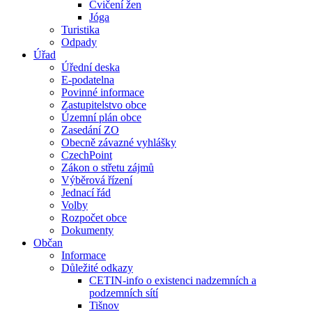
Cvičení žen
Jóga
Turistika
Odpady
Úřad
Úřední deska
E-podatelna
Povinné informace
Zastupitelstvo obce
Územní plán obce
Zasedání ZO
Obecně závazné vyhlášky
CzechPoint
Zákon o střetu zájmů
Výběrová řízení
Jednací řád
Volby
Rozpočet obce
Dokumenty
Občan
Informace
Důležité odkazy
CETIN-info o existenci nadzemních a
podzemních sítí
Tišnov