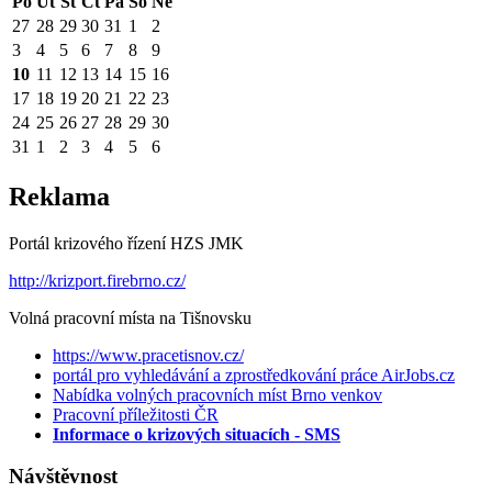
Po
Út
St
Čt
Pá
So
Ne
27
28
29
30
31
1
2
3
4
5
6
7
8
9
10
11
12
13
14
15
16
17
18
19
20
21
22
23
24
25
26
27
28
29
30
31
1
2
3
4
5
6
Reklama
Portál krizového řízení HZS JMK
http://krizport.firebrno.cz/
Volná pracovní místa na Tišnovsku
https://www.pracetisnov.cz/
portál pro vyhledávání a zprostředkování práce AirJobs.cz
Nabídka volných pracovních míst Brno venkov
Pracovní příležitosti ČR
Informace o krizových situacích - SMS
Návštěvnost