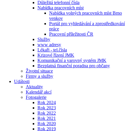
Důležitá telefonní čísla
Nabídka pracovních míst
Nabídka volných pracovních míst Brno
venkov
Portál pro vyhledávání a zprostředkování
práce
Pracovní příležitosti ČR
Služby
www adresy
Lékaři - tel.čísla
Krizové řízení JMK
Komunikační a varovný systém JMK
Bezplatná finanční poradna pro občany
Životní situace
Firmy a služby
Události
Aktuality
Kalendář akcí
Fotogalerie
Rok 2024
Rok 2023
Rok 2022
Rok 2021
Rok 2020
Rok 2019