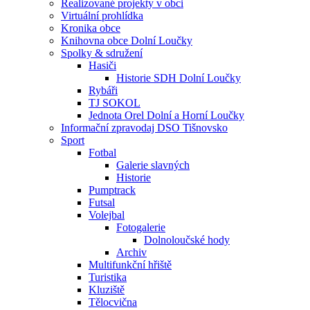
Realizované projekty v obci
Virtuální prohlídka
Kronika obce
Knihovna obce Dolní Loučky
Spolky & sdružení
Hasiči
Historie SDH Dolní Loučky
Rybáři
TJ SOKOL
Jednota Orel Dolní a Horní Loučky
Informační zpravodaj DSO Tišnovsko
Sport
Fotbal
Galerie slavných
Historie
Pumptrack
Futsal
Volejbal
Fotogalerie
Dolnoloučské hody
Archiv
Multifunkční hřiště
Turistika
Kluziště
Tělocvična