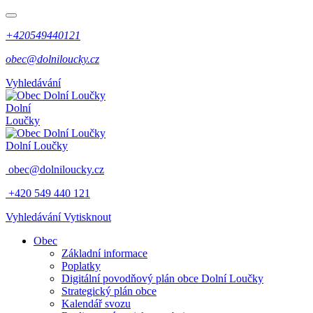
+420549440121
obec@dolniloucky.cz
Vyhledávání
Dolní
Loučky
Dolní Loučky
obec@dolniloucky.cz
+420 549 440 121
Vyhledávání
Vytisknout
Obec
Základní informace
Poplatky
Digitální povodňový plán obce Dolní Loučky
Strategický plán obce
Kalendář svozu