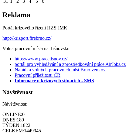
31
1
2
3
4
5
6
Reklama
Portál krizového řízení HZS JMK
http://krizport.firebrno.cz/
Volná pracovní místa na Tišnovsku
https://www.pracetisnov.cz/
portál pro vyhledávání a zprostředkování práce AirJobs.cz
Nabídka volných pracovních míst Brno venkov
Pracovní příležitosti ČR
Informace o krizových situacích - SMS
Návštěvnost
Návštěvnost:
ONLINE:
0
DNES:
189
TÝDEN:
1822
CELKEM:
1449945