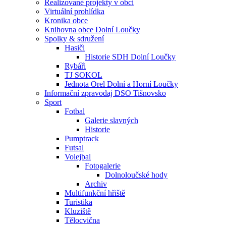
Realizované projekty v obci
Virtuální prohlídka
Kronika obce
Knihovna obce Dolní Loučky
Spolky & sdružení
Hasiči
Historie SDH Dolní Loučky
Rybáři
TJ SOKOL
Jednota Orel Dolní a Horní Loučky
Informační zpravodaj DSO Tišnovsko
Sport
Fotbal
Galerie slavných
Historie
Pumptrack
Futsal
Volejbal
Fotogalerie
Dolnoloučské hody
Archiv
Multifunkční hřiště
Turistika
Kluziště
Tělocvična