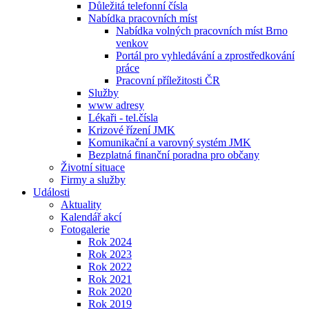
Důležitá telefonní čísla
Nabídka pracovních míst
Nabídka volných pracovních míst Brno
venkov
Portál pro vyhledávání a zprostředkování
práce
Pracovní příležitosti ČR
Služby
www adresy
Lékaři - tel.čísla
Krizové řízení JMK
Komunikační a varovný systém JMK
Bezplatná finanční poradna pro občany
Životní situace
Firmy a služby
Události
Aktuality
Kalendář akcí
Fotogalerie
Rok 2024
Rok 2023
Rok 2022
Rok 2021
Rok 2020
Rok 2019