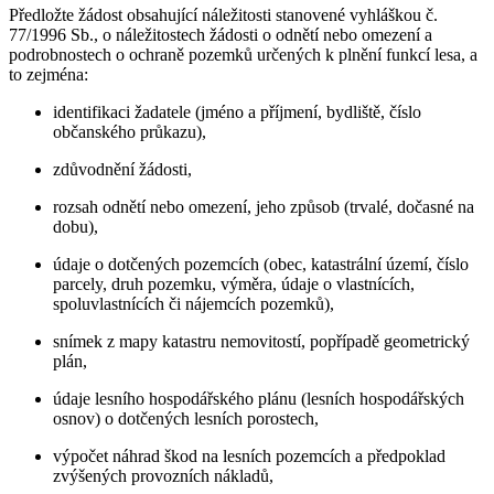
Předložte žádost obsahující náležitosti stanovené vyhláškou č.
77/1996 Sb., o náležitostech žádosti o odnětí nebo omezení a
podrobnostech o ochraně pozemků určených k plnění funkcí lesa, a
to zejména:
identifikaci žadatele (jméno a příjmení, bydliště, číslo
občanského průkazu),
zdůvodnění žádosti,
rozsah odnětí nebo omezení, jeho způsob (trvalé, dočasné na
dobu),
údaje o dotčených pozemcích (obec, katastrální území, číslo
parcely, druh pozemku, výměra, údaje o vlastnících,
spoluvlastnících či nájemcích pozemků),
snímek z mapy katastru nemovitostí, popřípadě geometrický
plán,
údaje lesního hospodářského plánu (lesních hospodářských
osnov) o dotčených lesních porostech,
výpočet náhrad škod na lesních pozemcích a předpoklad
zvýšených provozních nákladů,