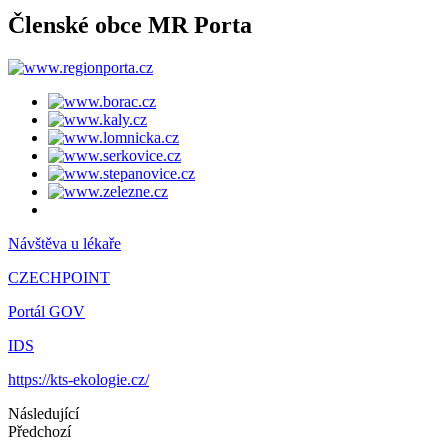
Členské obce MR Porta
Návštěva u lékaře
CZECHPOINT
Portál GOV
IDS
https://kts-ekologie.cz/
Následující
Předchozí