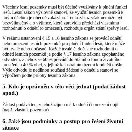
Všechny lesní pozemky musí být účelně využívány k plnění funkcí
lesů. Lesní zákon výslovně stanoví, že využití lesních pozemků k
jiným účelům je obecně zakázáno. Tento zákaz však nemůže být
bezvýjimečný a o výjimce, která zpravidla předchází vlastnímu
rozhodnutí o odnětí (o omezení), rozhoduje orgán státní správy lesů.
V režimu ustanovení § 15 a 16 lesního zákona se provádí odnětí
nebo omezení lesních pozemků pro plnění funkcí lesů, které může
být trvalé nebo dočasné. Každé trvalé či dočasné rozhodnutí o
odnětí lesních pozemků je podle § 17 lesního zákona zpoplatněno
odvodem, z něhož se 60 % převádí do Státního fondu životního
prostředí a 40 % obci, v jejímž katastrálním území k odnětí došlo.
Výše odvodu je nedílnou součástí žádostí o odnětí a stanoví se
výpočtem podle přílohy lesního zákona.
5. Kdo je oprávněn v této věci jednat (podat žádost
apod.)
Žádost podává ten, v jehož zájmu má k odnětí či omezení dojít
(např. vlastník pozemku).
6. Jaké jsou podmínky a postup pro řešení životní
situace