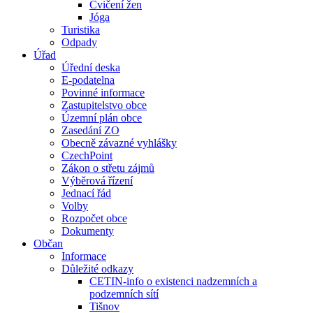
Cvičení žen
Jóga
Turistika
Odpady
Úřad
Úřední deska
E-podatelna
Povinné informace
Zastupitelstvo obce
Územní plán obce
Zasedání ZO
Obecně závazné vyhlášky
CzechPoint
Zákon o střetu zájmů
Výběrová řízení
Jednací řád
Volby
Rozpočet obce
Dokumenty
Občan
Informace
Důležité odkazy
CETIN-info o existenci nadzemních a
podzemních sítí
Tišnov