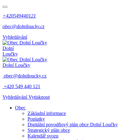
+420549440121
obec@dolniloucky.cz
Vyhledávání
Dolní
Loučky
Dolní Loučky
obec@dolniloucky.cz
+420 549 440 121
Vyhledávání
Vytisknout
Obec
Základní informace
Poplatky
Digitální povodňový plán obce Dolní Loučky
Strategický plán obce
Kalendář svozu