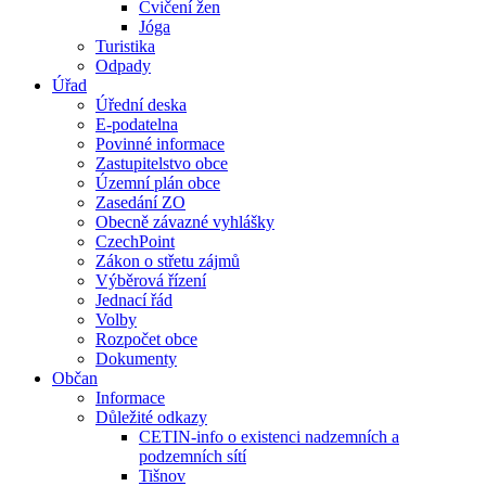
Cvičení žen
Jóga
Turistika
Odpady
Úřad
Úřední deska
E-podatelna
Povinné informace
Zastupitelstvo obce
Územní plán obce
Zasedání ZO
Obecně závazné vyhlášky
CzechPoint
Zákon o střetu zájmů
Výběrová řízení
Jednací řád
Volby
Rozpočet obce
Dokumenty
Občan
Informace
Důležité odkazy
CETIN-info o existenci nadzemních a
podzemních sítí
Tišnov