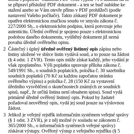
se připraví příslušný PDF dokument - a ten se buď nabídne ke
stažení anebo se Vám otevře přímo v PDF prohlížeči (podle
nastavení Vašeho počítače). Takto získaný PDF dokument je
opatřen elektronickou značkou soudu ve smyslu zákona č.
227/2000 Sb., o elektronickém podpisu, která potvrzuje jeho
autenticitu. Úřední ověření je spojeno pouze s elektronickou
podobou daného dokumentu, vytištěný dokument již nemá
povahu úředně ověřeného opisu.
2
Částečný i úplný
úředně ověřený listinný opis
zápisu nebo
listiny uložené ve sbírce listin vydává soud, a to pouze na žádost
(§ 4 odst. 1 ZVR). Tento opis může získat každý, jeho vydání je
však zpoplatněno. Výši poplatku upravuje příloha zákona č.
549/1991 Sb., o soudních poplatcích, položka č. 30 sazebníku
soudních poplatků (70 Kč za každou započatou stránku
ověřeného výpisu) a položka č. 28 (150 Kč za vystavení
úředního vysvědčení o skutečnostech známých ze soudních
spisů, např., že určitá listina není obsahem spisu). Soud vydá
primárně úředně ověřený listinný opis. Pokud by žadatel
požadoval neověřený opis, vydá jej soud pouze na výslovnou
žádost.
3
Jelikož je veřejný rejstřík informačním systémem veřejné správy
(§ 1 odst. 3 ZVR), je z něj možné (v souladu se zákonem č.
365/2000 Sb., o informačních systémech veřejné správy)
získávat výstupy. Ověřený výstup z veřejného rejstříku (§ 5