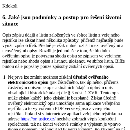
Kdokoli.
6. Jaké jsou podmínky a postup pro řešení životní
situace
Opis zápisu údajů a listin založených ve sbírce listin z veřejného
rejstříku lze získat hned několika způsoby, přičemž nejčastěji bude
využit způsob třetí. Předně je však nutné rozlišit mezi ověřenými a
neověřenými opisy. Rozdíl je jednoduše v tom, že úředním
ověřením opisu je potvrzena shoda opisu se zápisem ve veřejném
rejstříku nebo shoda opisu s listinou uloženou ve sbírce listin. Blíže
budou dále popsány pouze způsoby získání ověřených opisů.
1
Nejprve lze zmínit možnost získání
úředně ověřeného
elektronického opisu
(jak částečného, tak úplného, přičemž
částečným opisem je opis aktuálních údajů a úplným opis
obsahující i historické údaje) dle § 3 odst. 1 ZVR. Tento opis
může získat každý, jeho získání je bezplatné. Získat úředně
ověřený elektronický opis umožňuje sama aplikace veřejného
rejstříku, a to vytvořením PDF verze výpisu z veřejného
rejstříku. Pokud si v internetové aplikaci veřejného rejstříku na
adrese
https://or.justice.cz/
necháte zobrazit výpis konkrétní
společnosti, tak na konci webové stránky s výpisem je vpravo
ikona s popisem "Stáhnout PDF verzi výpisu". Po kliknutí na ní