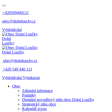
+420549440121
obec@dolniloucky.cz
Vyhledávání
Dolní
Loučky
Dolní Loučky
obec@dolniloucky.cz
+420 549 440 121
Vyhledávání
Vytisknout
Obec
Základní informace
Poplatky
Digitální povodňový plán obce Dolní Loučky
Strategický plán obce
Kalendář svozu