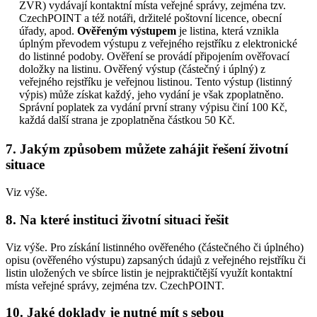
ZVR) vydávají kontaktní místa veřejné správy, zejména tzv.
CzechPOINT a též notáři, držitelé poštovní licence, obecní
úřady, apod.
Ověřeným výstupem
je listina, která vznikla
úplným převodem výstupu z veřejného rejstříku z elektronické
do listinné podoby. Ověření se provádí připojením ověřovací
doložky na listinu. Ověřený výstup (částečný i úplný) z
veřejného rejstříku je veřejnou listinou. Tento výstup (listinný
výpis) může získat každý, jeho vydání je však zpoplatněno.
Správní poplatek za vydání první strany výpisu činí 100 Kč,
každá další strana je zpoplatněna částkou 50 Kč.
7. Jakým způsobem můžete zahájit řešení životní
situace
Viz výše.
8. Na které instituci životní situaci řešit
Viz výše. Pro získání listinného ověřeného (částečného či úplného)
opisu (ověřeného výstupu) zapsaných údajů z veřejného rejstříku či
listin uložených ve sbírce listin je nejpraktičtější využít kontaktní
místa veřejné správy, zejména tzv. CzechPOINT.
10. Jaké doklady je nutné mít s sebou