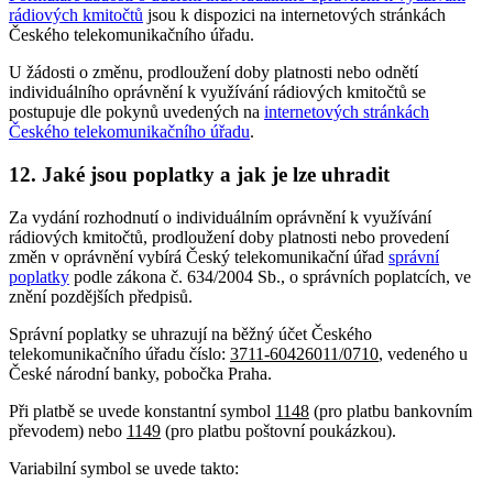
rádiových kmitočtů
jsou k dispozici na internetových stránkách
Českého telekomunikačního úřadu.
U žádosti o změnu, prodloužení doby platnosti nebo odnětí
individuálního oprávnění k využívání rádiových kmitočtů se
postupuje dle pokynů uvedených na
internetových stránkách
Českého telekomunikačního úřadu
.
12. Jaké jsou poplatky a jak je lze uhradit
Za vydání rozhodnutí o individuálním oprávnění k využívání
rádiových kmitočtů, prodloužení doby platnosti nebo provedení
změn v oprávnění vybírá Český telekomunikační úřad
správní
poplatky
podle zákona č. 634/2004 Sb., o správních poplatcích, ve
znění pozdějších předpisů.
Správní poplatky se uhrazují na běžný účet Českého
telekomunikačního úřadu číslo:
3711-60426011/0710
, vedeného u
České národní banky, pobočka Praha.
Při platbě se uvede konstantní symbol
1148
(pro platbu bankovním
převodem) nebo
1149
(pro platbu poštovní poukázkou).
Variabilní symbol se uvede takto: