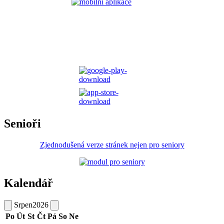
Senioři
Zjednodušená verze stránek nejen pro seniory
Kalendář
Srpen
2026
Po
Út
St
Čt
Pá
So
Ne