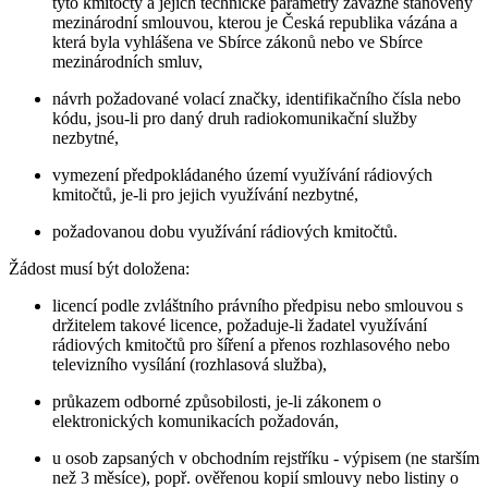
tyto kmitočty a jejich technické parametry závazně stanoveny
mezinárodní smlouvou, kterou je Česká republika vázána a
která byla vyhlášena ve Sbírce zákonů nebo ve Sbírce
mezinárodních smluv,
návrh požadované volací značky, identifikačního čísla nebo
kódu, jsou-li pro daný druh radiokomunikační služby
nezbytné,
vymezení předpokládaného území využívání rádiových
kmitočtů, je-li pro jejich využívání nezbytné,
požadovanou dobu využívání rádiových kmitočtů.
Žádost musí být doložena:
licencí podle zvláštního právního předpisu nebo smlouvou s
držitelem takové licence, požaduje-li žadatel využívání
rádiových kmitočtů pro šíření a přenos rozhlasového nebo
televizního vysílání (rozhlasová služba),
průkazem odborné způsobilosti, je-li zákonem o
elektronických komunikacích požadován,
u osob zapsaných v obchodním rejstříku - výpisem (ne starším
než 3 měsíce), popř. ověřenou kopií smlouvy nebo listiny o