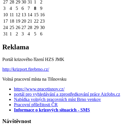
27
28
29
30
31
1
2
3
4
5
6
7
8
9
10
11
12
13
14
15
16
17
18
19
20
21
22
23
24
25
26
27
28
29
30
31
1
2
3
4
5
6
Reklama
Portál krizového řízení HZS JMK
http://krizport.firebrno.cz/
Volná pracovní místa na Tišnovsku
https://www.pracetisnov.cz/
portál pro vyhledávání a zprostředkování práce AirJobs.cz
Nabídka volných pracovních míst Brno venkov
Pracovní příležitosti ČR
Informace o krizových situacích - SMS
Návštěvnost