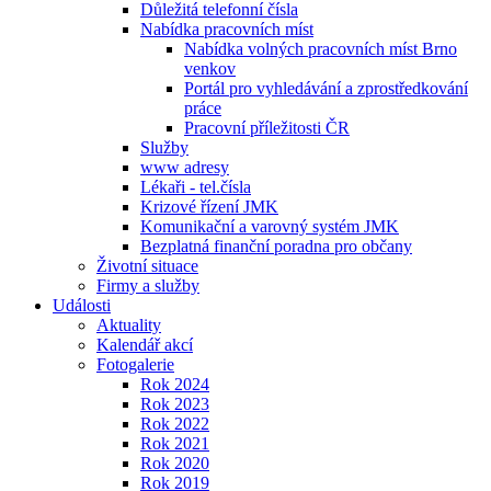
Důležitá telefonní čísla
Nabídka pracovních míst
Nabídka volných pracovních míst Brno
venkov
Portál pro vyhledávání a zprostředkování
práce
Pracovní příležitosti ČR
Služby
www adresy
Lékaři - tel.čísla
Krizové řízení JMK
Komunikační a varovný systém JMK
Bezplatná finanční poradna pro občany
Životní situace
Firmy a služby
Události
Aktuality
Kalendář akcí
Fotogalerie
Rok 2024
Rok 2023
Rok 2022
Rok 2021
Rok 2020
Rok 2019