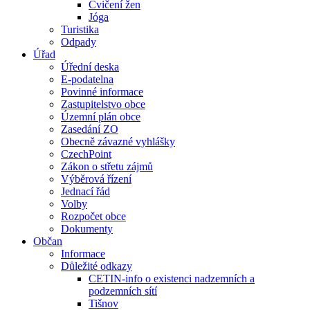
Cvičení žen
Jóga
Turistika
Odpady
Úřad
Úřední deska
E-podatelna
Povinné informace
Zastupitelstvo obce
Územní plán obce
Zasedání ZO
Obecně závazné vyhlášky
CzechPoint
Zákon o střetu zájmů
Výběrová řízení
Jednací řád
Volby
Rozpočet obce
Dokumenty
Občan
Informace
Důležité odkazy
CETIN-info o existenci nadzemních a
podzemních sítí
Tišnov