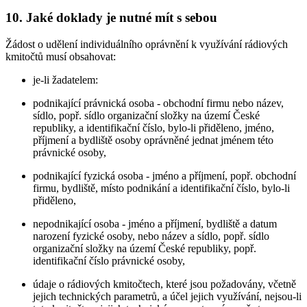
10. Jaké doklady je nutné mít s sebou
Žádost o udělení individuálního oprávnění k využívání rádiových
kmitočtů musí obsahovat:
je-li žadatelem:
podnikající právnická osoba - obchodní firmu nebo název,
sídlo, popř. sídlo organizační složky na území České
republiky, a identifikační číslo, bylo-li přiděleno, jméno,
příjmení a bydliště osoby oprávněné jednat jménem této
právnické osoby,
podnikající fyzická osoba - jméno a příjmení, popř. obchodní
firmu, bydliště, místo podnikání a identifikační číslo, bylo-li
přiděleno,
nepodnikající osoba - jméno a příjmení, bydliště a datum
narození fyzické osoby, nebo název a sídlo, popř. sídlo
organizační složky na území České republiky, popř.
identifikační číslo právnické osoby,
údaje o rádiových kmitočtech, které jsou požadovány, včetně
jejich technických parametrů, a účel jejich využívání, nejsou-li