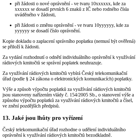
při žádosti o nové oprávnění - ve tvaru 10xxxxxx, kde za
xxxxxx se dosadí prvních 6 znaků z IČ nebo rodného čísla
uváděného v žádosti,
při žádosti o změnu oprávnění - ve tvaru 10yyyyyy, kde za
yyyyyy se dosadí číslo oprávnění.
Kopie dokladu o zaplacení správního poplatku (nemusí být ověřená)
se přiloží k žádosti.
Za vydání rozhodnutí o odnětí individuálního oprávnění k využívání
rádiových kmitočtů se správní poplatek neuhrazuje.
Za využívání rádiových kmitočtů vybírá Český telekomunikační
úřad (podle § 24 zákona o elektronických komunikacích) poplatky.
Výše a způsob výpočtu poplatků za využívání rádiových kmitočtů
jsou stanoveny nařízením vlády č. 154/2005 Sb., o stanovení výše a
způsobu výpočtu poplatků za využívání rádiových kmitočtů a čísel,
ve znění pozdějších předpisů.
13. Jaké jsou lhůty pro vyřízení
Český telekomunikační úřad rozhodne o udělení individuálního
oprávnění k využívání rádiových kmitočtů bezodkladně.