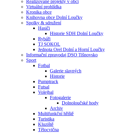
Realizované projekty v obci
Virtuální prohlídka
Kronika obce
Knihovna obce Dolní Loučky
Spolky & sdružení
Hasiči
Historie SDH Dolní Loučky
Rybáři
TJ SOKOL
Jednota Orel Dolní a Horní Loučky
Informační zpravodaj DSO Tišnovsko
Sport
Fotbal
Galerie slavných
Historie
Pumptrack
Futsal
Volejbal
Fotogalerie
Dolnoloučské hody
Archiv
Multifunkční hřiště
Turistika
Kluziště
Tělocvična