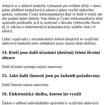
Jedná-li se o rádiové kmitočty vyhrazené pro zvláštní účely v rámci
plánu přidělení kmitočtových pásem a plánu využití rádiového
spektra, rozhodne Český telekomunikační úřad ve lhůtě 6 týdnů ode
dne podání úplné žádosti. Tuto lhůtu je Český telekomunikační úřad
oprávněn prodloužit, je-li to nezbytné z důvodu výběrového řízení
(§ 21 zákona o elektronických komunikacích), nejdéle však o 8
měsíců.
Lhůty vyplývající z mezinárodních dohod týkajících se využívání
rádiových kmitočtů nebo orbitálních pozic nejsou tímto dotčeny.
14. Kteří jsou další účastníci (dotčení) řešení životní
situace
Další účastníci postupu nejsou stanoveni.
15. Jaké další činnosti jsou po žadateli požadovány
Další činnosti nejsou stanoveny.
16. Elektronická služba, kterou lze využít
Žádost o udělení individuálního oprávnění k využívání rádiových