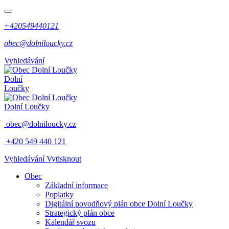
+420549440121
obec@dolniloucky.cz
Vyhledávání
Dolní
Loučky
Dolní Loučky
obec@dolniloucky.cz
+420 549 440 121
Vyhledávání
Vytisknout
Obec
Základní informace
Poplatky
Digitální povodňový plán obce Dolní Loučky
Strategický plán obce
Kalendář svozu