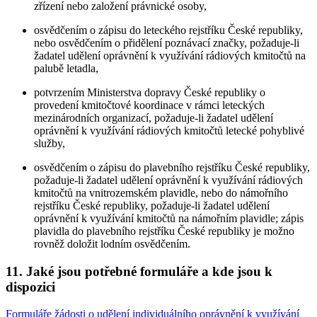
zřízení nebo založení právnické osoby,
osvědčením o zápisu do leteckého rejstříku České republiky,
nebo osvědčením o přidělení poznávací značky, požaduje-li
žadatel udělení oprávnění k využívání rádiových kmitočtů na
palubě letadla,
potvrzením Ministerstva dopravy České republiky o
provedení kmitočtové koordinace v rámci leteckých
mezinárodních organizací, požaduje-li žadatel udělení
oprávnění k využívání rádiových kmitočtů letecké pohyblivé
služby,
osvědčením o zápisu do plavebního rejstříku České republiky,
požaduje-li žadatel udělení oprávnění k využívání rádiových
kmitočtů na vnitrozemském plavidle, nebo do námořního
rejstříku České republiky, požaduje-li žadatel udělení
oprávnění k využívání kmitočtů na námořním plavidle; zápis
plavidla do plavebního rejstříku České republiky je možno
rovněž doložit lodním osvědčením.
11. Jaké jsou potřebné formuláře a kde jsou k
dispozici
Formuláře žádosti o udělení individuálního oprávnění k využívání